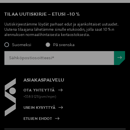
TILAA UUTISKIRJE
–
ETUSI
–
10 %
Uutiskirjeestämme löydät parhaat edut ja ajankohtaiset uutuudet.
Uutena tilaajana lähetämme sinulle etukoodin, jolla saat 10 %:n
alennuksen normaalihintaisesta kertaostoksesta.
Suomeksi
På svenska
ASIAKASPALVELU
OTA YHTEYTTÄ
+358 9 1211(pvm/mpm)
USEIN KYSYTTYÄ
ETUJEN EHDOT