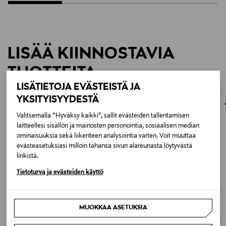
LISÄÄ KIINNOSTAVIA
TUOTTEITA
LISÄTIETOJA EVÄSTEISTÄ JA
YKSITYISYYDESTÄ
Valitsemalla “Hyväksy kaikki”, sallit evästeiden tallentamisen
laitteellesi sisällön ja mainosten personointia, sosiaalisen median
ominaisuuksia sekä liikenteen analysointia varten. Voit muuttaa
evästeasetuksiasi milloin tahansa sivun alareunasta löytyvästä
linkistä.
Tietoturva ja evästeiden käyttö
MUOKKAA ASETUKSIA
ETUKUPONKITUOTE
ETUKUPONKITUOTE
PINTIINOX
IITTALA