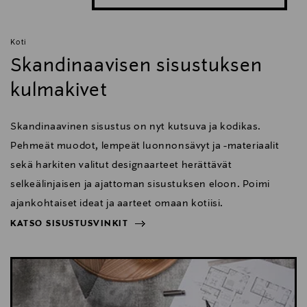
Koti
Skandinaavisen sisustuksen
kulmakivet
Skandinaavinen sisustus on nyt kutsuva ja kodikas.
Pehmeät muodot, lempeät luonnonsävyt ja -materiaalit
sekä harkiten valitut designaarteet herättävät
selkeälinjaisen ja ajattoman sisustuksen eloon. Poimi
ajankohtaiset ideat ja aarteet omaan kotiisi.
KATSO SISUSTUSVINKIT
NÄYTÄ VÄHEMMÄN
KATSO SISUSTUSVINKIT