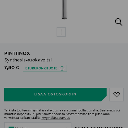
PINTIINOX
Synthesis-ruokaveitsi
Original Price
7,90 €
ETUKUPONKITUOTE
null
null
LISÄÄ OSTOSKORIIN
Tarkista tuotteen myymäläsaatavuus ja varausmahdollisuus alta. Saatavuus voi
muuttua nopeastikin, joten tuotetiedoissa näyttämämme tieto pitää aina
varmistaa paikan päällä.
Myymäläsaatavuus