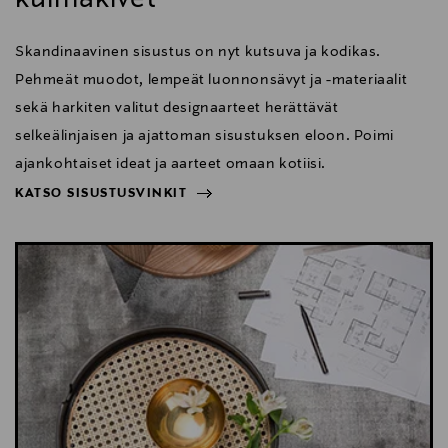
Skandinaavinen sisustus on nyt kutsuva ja kodikas.
Pehmeät muodot, lempeät luonnonsävyt ja -materiaalit
sekä harkiten valitut designaarteet herättävät
selkeälinjaisen ja ajattoman sisustuksen eloon. Poimi
ajankohtaiset ideat ja aarteet omaan kotiisi.
KATSO SISUSTUSVINKIT
NÄYTÄ VÄHEMMÄN
KATSO SISUSTUSVINKIT