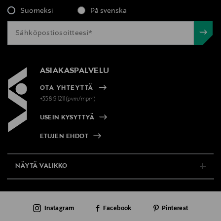
Suomeksi
På svenska
ASIAKASPALVELU
OTA YHTEYTTÄ
+358 9 1211(pvm/mpm)
USEIN KYSYTTYÄ
ETUJEN EHDOT
NÄYTÄ VALIKKO
TUKI & INFO
Instagram
Facebook
Pinterest
AJANKOHTAISTA