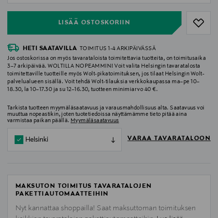
LISÄÄ OSTOSKORIIN
HETI SAATAVILLA
TOIMITUS 1-4 ARKIPÄIVÄSSÄ
Jos ostoskorissa on myös tavarataloista toimitettavia tuotteita, on toimitusaika
3–7 arkipäivää. WOLTILLA NOPEAMMIN! Voit valita Helsingin tavaratalosta
toimitettaville tuotteille myös Wolt-pikatoimituksen, jos tilaat Helsingin Wolt-
palvelualueen sisällä. Voit tehdä Wolt-tilauksia verkkokaupassa ma–pe 10–
18.30, la 10–17.30 ja su 12–16.30, tuotteen minimiarvo 40 €.
Tarkista tuotteen myymäläsaatavuus ja varausmahdollisuus alta. Saatavuus voi
muuttua nopeastikin, joten tuotetiedoissa näyttämämme tieto pitää aina
varmistaa paikan päällä.
Myymäläsaatavuus
VARAA TAVARATALOON
Helsinki
MAKSUTON TOIMITUS TAVARATALOJEN
PAKETTIAUTOMAATTEIHIN
Nyt kannattaa shoppailla! Saat maksuttoman toimituksen