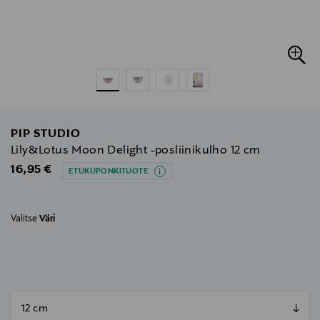
PIP STUDIO
Lily&Lotus Moon Delight -posliinikulho 12 cm
Original Price
16,95 €
ETUKUPONKITUOTE
Valitse
Väri
null
null