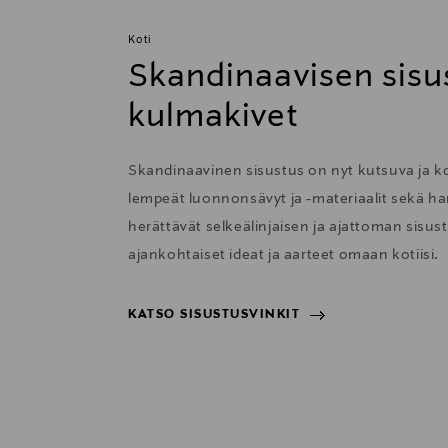
Koti
Skandinaavisen sisu
kulmakivet
Skandinaavinen sisustus on nyt kutsuva ja 
lempeät luonnonsävyt ja -materiaalit sekä har
herättävät selkeälinjaisen ja ajattoman sisu
ajankohtaiset ideat ja aarteet omaan kotiisi.
KATSO SISUSTUSVINKIT