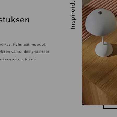
Inspiroidu
stuksen
kodikas. Pehmeät muodot,
kiten valitut designaarteet
stuksen eloon. Poimi