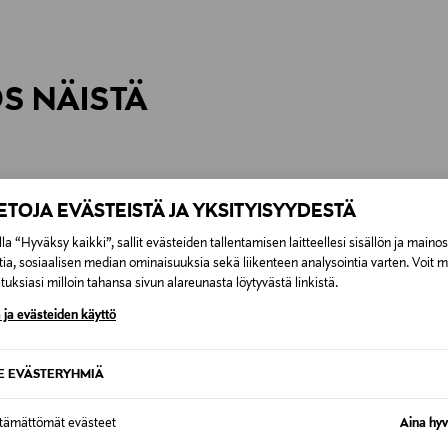
inen tilaukseesi. Voit palauttaa tilaamasi tuotteen 30 vuorokauden ku
0,00 € – 4,90 €
rvitse ilmoittaa palautuksesta etukäteen.
ÖS NÄISTÄ
7,90 €–50,00 € kuljetusyhtiöstä ja 
Alk. 6,90 €, kun toimitus on saatavi
IETOJA EVÄSTEISTÄ JA YKSITYISYYDESTÄ
la “Hyväksy kaikki”, sallit evästeiden tallentamisen laitteellesi sisällön ja maino
tia, sosiaalisen median ominaisuuksia sekä liikenteen analysointia varten. Voit 
uksiasi milloin tahansa sivun alareunasta löytyvästä linkistä.
 ja evästeiden käyttö
SE EVÄSTERYHMIÄ
ttämättömät evästeet
Aina hyv