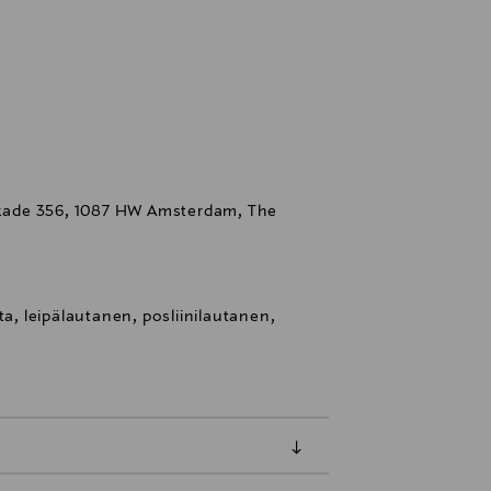
iskade 356, 1087 HW Amsterdam, The
ta, leipälautanen, posliinilautanen,