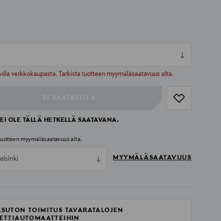
m
ull
ull
villa verkkokaupasta. Tarkista tuotteen myymäläsaatavuus alta.
EI SAATAVILLA
EI OLE TÄLLÄ HETKELLÄ SAATAVANA.
 tuotteen myymäläsaatavuus alta.
MYYMÄLÄSAATAVUUS
elsinki
SUTON TOIMITUS TAVARATALOJEN
ETTIAUTOMAATTEIHIN