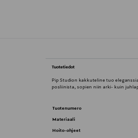
Tuotetiedot
Pip Studion kakkuteline tuo eleganssia
posliinista, sopien niin arki- kuin juhl
Tuotenumero
Materiaali
Hoito-ohjeet