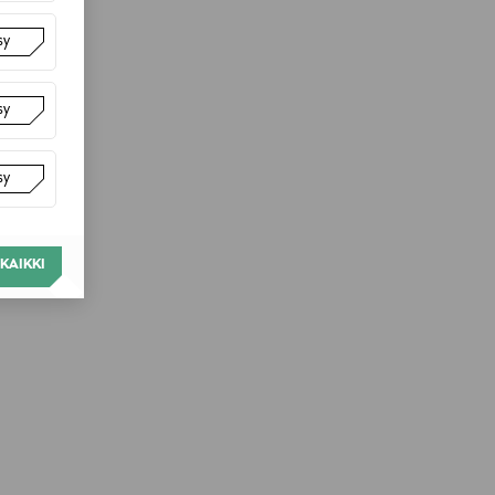
sy
sy
sy
KAIKKI