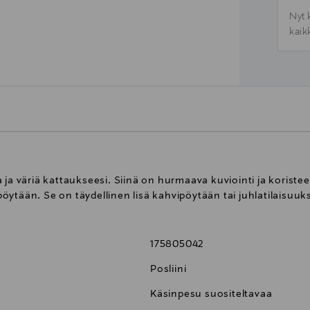
Nyt 
kaik
 ja väriä kattaukseesi. Siinä on hurmaava kuviointi ja koristee
apöytään. Se on täydellinen lisä kahvipöytään tai juhlatilaisuuks
175805042
Posliini
Käsinpesu suositeltavaa