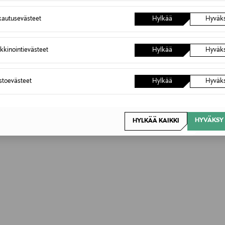
autusevästeet
Hylkää
Hyväk
kkinointievästeet
Hylkää
Hyväk
astoevästeet
Hylkää
Hyväk
HYVÄKSY 
HYLKÄÄ KAIKKI
OTTEITA