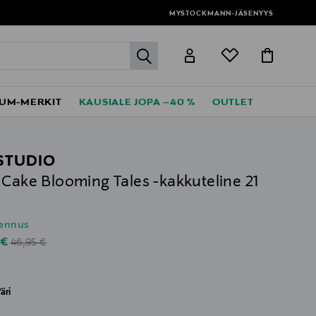
MYSTOCKMANN-JÄSENYYS
label.header.go
UM-MERKIT
KAUSIALE JOPA –40 %
OUTLET
 STUDIO
 Cake Blooming Tales -kakkuteline 21
lennus
Original Price
unted Price
 €
46,95 €
äri