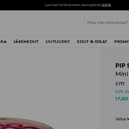
Lue lisää MyStockmann-jäsenyydestä
täältä
KKA
JÄSENEDUT
UUTUUDET
EDUT & IDEAT
PREMI
PIP
Mini
cm
62% A
Disco
17,90
Valitse
V