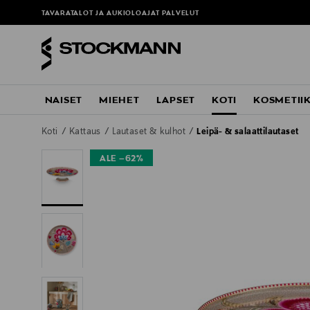
TAVARATALOT JA AUKIOLOAJAT
PALVELUT
NAISET
MIEHET
LAPSET
KOTI
KOSMETII
Koti
Kattaus
Lautaset & kulhot
Leipä- & salaattilautaset
ALE –62%