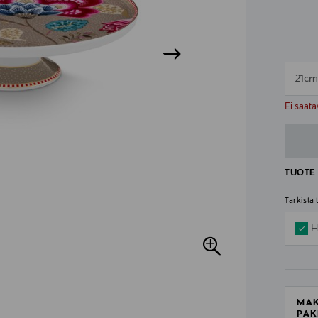
21c
n
n
Ei saata
TUOTE 
Tarkista
H
MAK
PAK