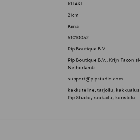
KHAKI
21cm
Kiina
51010032
Pip Boutique B.V.
Pip Boutique B.V., Krijn Tacon
Netherlands
support@pipstudio.com
kakkuteline, tarjoilu, kakkualus
Pip Studio, ruokailu, koristelu
0,00 €