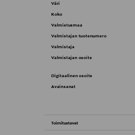
Väri
Koko
Valmistusmaa
Valmistajan tuotenumero
Valmistaja
Valmistajan osoite
Digitaalinen osoite
Avainsanat
Toimitustavat
Nouto tavaratalosta