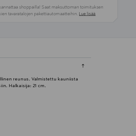
kannattaa shoppailla! Saat maksuttoman toimituksen
kien tavaratalojen pakettiautomaatteihin.
Lue lisää
llinen reunus. Valmistettu kauniista
iin. Halkaisija: 21 cm.