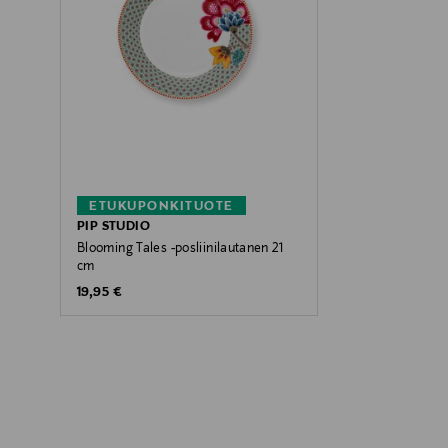
ETUKUPONKITUOTE
PIP STUDIO
Blooming Tales -posliinilautanen 21
cm
Original Price
19,95 €