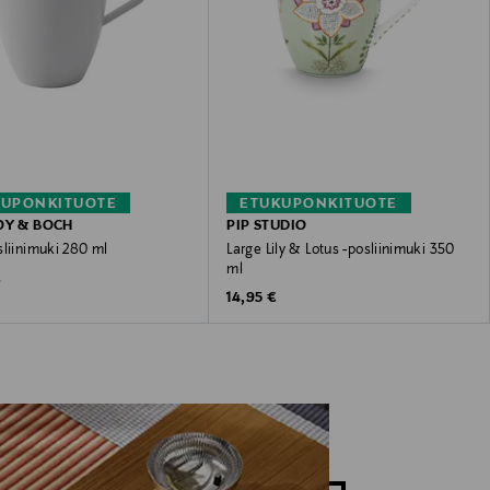
KUPONKITUOTE
ETUKUPONKITUOTE
OY & BOCH
PIP STUDIO
sliinimuki 280 ml
Large Lily & Lotus -posliinimuki 350
ml
 Price
€
Original Price
14,95 €