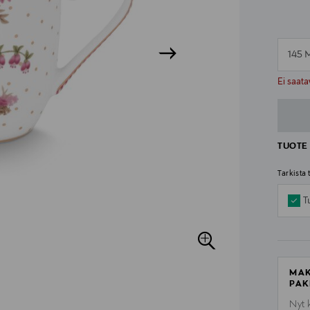
145 
n
n
Ei saata
TUOTE 
Tarkista
T
MAK
PAK
Nyt 