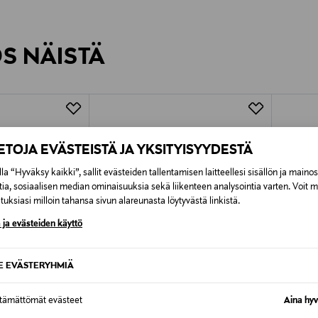
inen tilaukseesi. Voit palauttaa tilaamasi tuotteen 30 vuorokauden ku
0,00 € – 4,90 €
rvitse ilmoittaa palautuksesta etukäteen.
ÖS NÄISTÄ
7,90 €–50,00 € kuljetusyhtiöstä ja 
Alk. 6,90 €, kun toimitus on saatavi
IETOJA EVÄSTEISTÄ JA YKSITYISYYDESTÄ
la “Hyväksy kaikki”, sallit evästeiden tallentamisen laitteellesi sisällön ja maino
tia, sosiaalisen median ominaisuuksia sekä liikenteen analysointia varten. Voit 
uksiasi milloin tahansa sivun alareunasta löytyvästä linkistä.
 ja evästeiden käyttö
SE EVÄSTERYHMIÄ
ttämättömät evästeet
Aina hyv