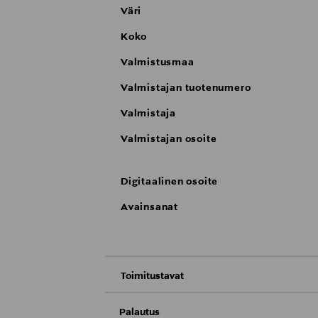
Väri
Koko
Valmistusmaa
Valmistajan tuotenumero
Valmistaja
Valmistajan osoite
Digitaalinen osoite
Avainsanat
Toimitustavat
Nouto tavaratalosta
Palautus