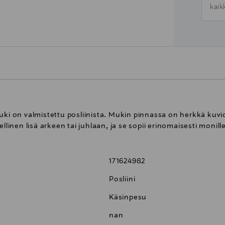
kaik
uki on valmistettu posliinista. Mukin pinnassa on herkkä kuvi
llinen lisä arkeen tai juhlaan, ja se sopii erinomaisesti monille
171624982
Posliini
Käsinpesu
nan