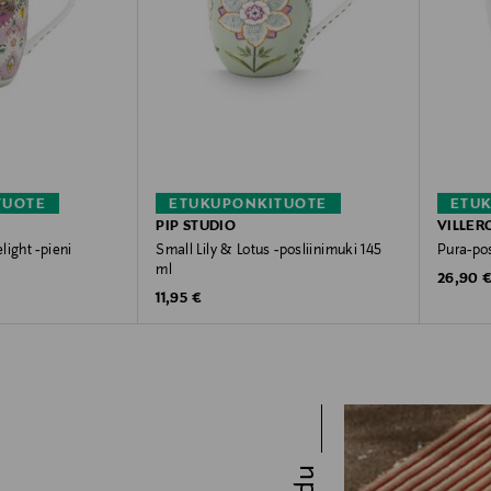
TUOTE
ETUKUPONKITUOTE
ETU
PIP STUDIO
VILLER
ight -pieni
Small Lily & Lotus -posliinimuki 145
Pura-po
ml
Original
26,90 
Original Price
11,95 €