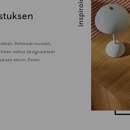
Inspiroidu
stuksen
kodikas. Pehmeät muodot,
kiten valitut designaarteet
stuksen eloon. Poimi