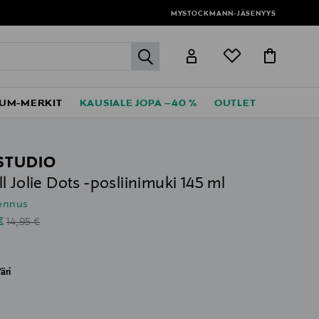
MYSTOCKMANN-JÄSENYYS
label.header.go
UM-MERKIT
KAUSIALE JOPA –40 %
OUTLET
 STUDIO
l Jolie Dots -posliinimuki 145 ml
lennus
Original Price
unted Price
 €
14,95 €
äri