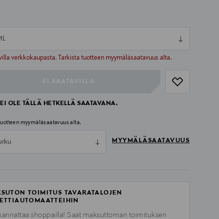
ML
ull
ull
villa verkkokaupasta. Tarkista tuotteen myymäläsaatavuus alta.
EI SAATAVILLA
EI OLE TÄLLÄ HETKELLÄ SAATAVANA.
 tuotteen myymäläsaatavuus alta.
MYYMÄLÄSAATAVUUS
urku
SUTON TOIMITUS TAVARATALOJEN
ETTIAUTOMAATTEIHIN
kannattaa shoppailla! Saat maksuttoman toimituksen