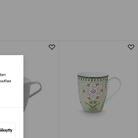
luessa tuotteen vastaanottamisesta.
tuotteen koosta riippuen
lla valittuun osoitteeseen.
sten
muuttaa
äksytty