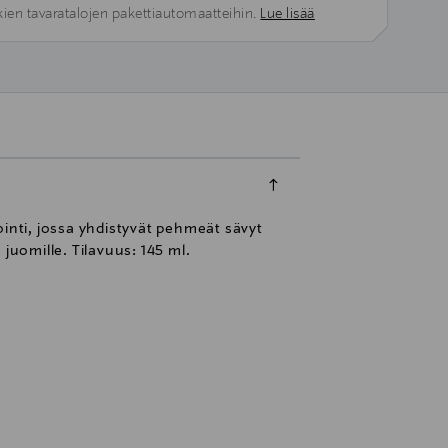
kien tavaratalojen pakettiautomaatteihin.
Lue lisää
ointi, jossa yhdistyvät pehmeät sävyt
 juomille. Tilavuus: 145 ml.