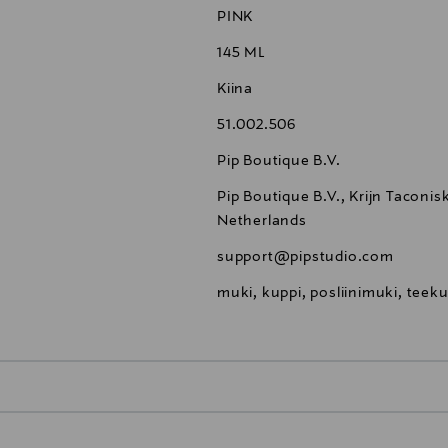
PINK
145 ML
Kiina
51.002.506
Pip Boutique B.V.
Pip Boutique B.V., Krijn Tacon
Netherlands
support@pipstudio.com
muki, kuppi, posliinimuki, teeku
0,00 €