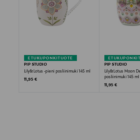
ETUKUPONKITUOTE
ETUKUPONKI
PIP STUDIO
PIP STUDIO
Lily&Lotus -pieni posliinimuki 145 ml
Lily&Lotus Moon Del
posliinimuki 145 ml
Original Price
11,95 €
Original Price
11,95 €