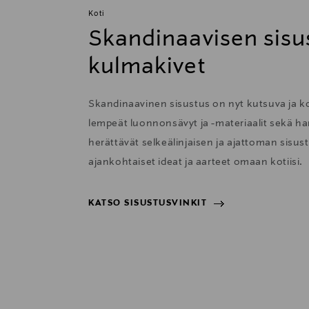
Koti
Skandinaavisen sisu
kulmakivet
Skandinaavinen sisustus on nyt kutsuva ja 
lempeät luonnonsävyt ja -materiaalit sekä har
herättävät selkeälinjaisen ja ajattoman sisu
ajankohtaiset ideat ja aarteet omaan kotiisi.
KATSO SISUSTUSVINKIT