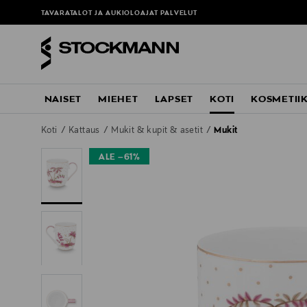
TAVARATALOT JA AUKIOLOAJAT
PALVELUT
NAISET
MIEHET
LAPSET
KOTI
KOSMETII
Koti
Kattaus
Mukit & kupit & asetit
Mukit
ALE –61%