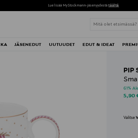
Lue lisää MyStockmann-jäsenyydestä
täältä
KKA
JÄSENEDUT
UUTUUDET
EDUT & IDEAT
PREMI
PIP
Smal
61% A
Disco
5,90
Valitse
V