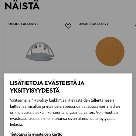
Tuotteessa on lisäksi irrotettavat ja säädettävät
NÄISTÄ
1545352
LUE TARKEMMAT PALAUTUSOHJEET
kantohihnat.
Huom! Kuvan muut tuotteet, kuten lelut eivät kuulu
ONLINE EXCLUSIVE
ONLINE EXCLUSIVE
pakkaukseen!
Lisätietoja:
Koko, halkaisija: 120 cm
Materiaali: 100% puuvilla
Materiaali, täyte: 2 cm polyesterivuori
Voidaan pestä 30 asteessa
LISÄTIETOJA EVÄSTEISTÄ JA
YKSITYISYYDESTÄ
TIAMO
PLAY & GO
Valitsemalla “Hyväksy kaikki”, sallit evästeiden tallentamisen
Little Dutch leikkimatto kaarilla
Play & Go organic soft lelusäkki
laitteellesi sisällön ja mainosten personointia, sosiaalisen median
Original Price
Original Price
99,00 €
74,90 €
ominaisuuksia sekä liikenteen analysointia varten. Voit muuttaa
evästeasetuksiasi milloin tahansa sivun alareunasta löytyvästä
linkistä.
Tietoturva ja evästeiden käyttö