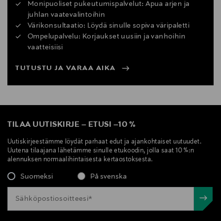
Monipuoliset pukeutumispalvelut: Apua arjen ja
juhlan vaatevalintoihin
Värikonsultaatio: Löydä sinulle sopiva väripaletti
Ompelupalvelu: Korjaukset uusiin ja vanhoihin
vaatteisiisi
TUTUSTU JA VARAA AIKA
TILAA UUTISKIRJE
–
ETUSI
–
10 %
Uutiskirjeestämme löydät parhaat edut ja ajankohtaiset uutuudet.
Uutena tilaajana lähetämme sinulle etukoodin, jolla saat 10 %:n
alennuksen normaalihintaisesta kertaostoksesta.
Suomeksi
På svenska