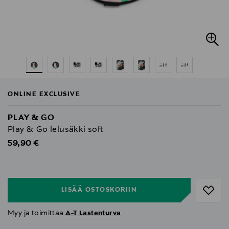
ONLINE EXCLUSIVE
PLAY & GO
Play & Go lelusäkki soft
Original Price
59,90 €
null
null
LISÄÄ OSTOSKORIIN
Myy ja toimittaa
A-T Lastenturva