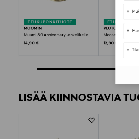
+
Muk
ETUKUPONKITUOTE
ETUKUPONKI
MOOMIN
PLUTO
+
Mar
Muumi 80 Anniversary -enkelikello
Moose in Love -enk
Original Price
Original Price
14,90 €
12,90 €
+
Til
LISÄÄ KIINNOSTAVIA TU