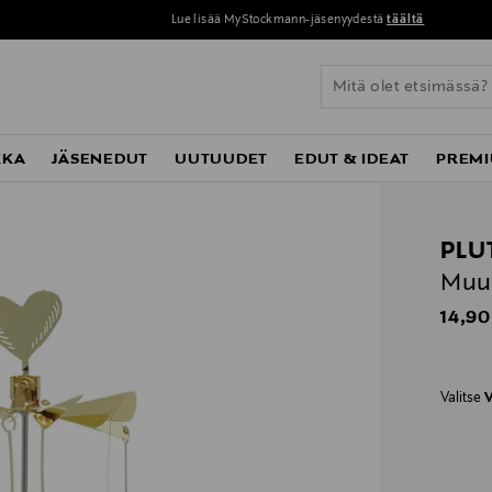
Lue lisää MyStockmann-jäsenyydestä
täältä
KKA
JÄSENEDUT
UUTUUDET
EDUT & IDEAT
PREMI
PLU
Muum
Origin
14,90
Valitse
V