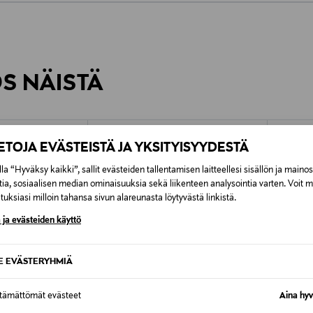
0,00 €
inen tilaukseesi. Voit palauttaa tilaamasi tuotteen 30 vuorokauden ku
0,00 € – 4,90 €
rvitse ilmoittaa palautuksesta etukäteen.
ÖS NÄISTÄ
7,90 €–50,00 € kuljetusyhtiöstä ja 
Alk. 6,90 €, kun toimitus on saatavi
IETOJA EVÄSTEISTÄ JA YKSITYISYYDESTÄ
la “Hyväksy kaikki”, sallit evästeiden tallentamisen laitteellesi sisällön ja maino
tia, sosiaalisen median ominaisuuksia sekä liikenteen analysointia varten. Voit 
uksiasi milloin tahansa sivun alareunasta löytyvästä linkistä.
 ja evästeiden käyttö
SE EVÄSTERYHMIÄ
ttämättömät evästeet
Aina hyv