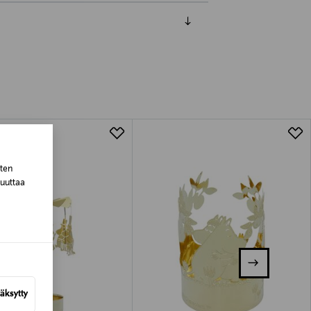
luessa tuotteen vastaanottamisesta.
tuotteen koosta riippuen
lla valittuun osoitteeseen.
sten
muuttaa
äksytty