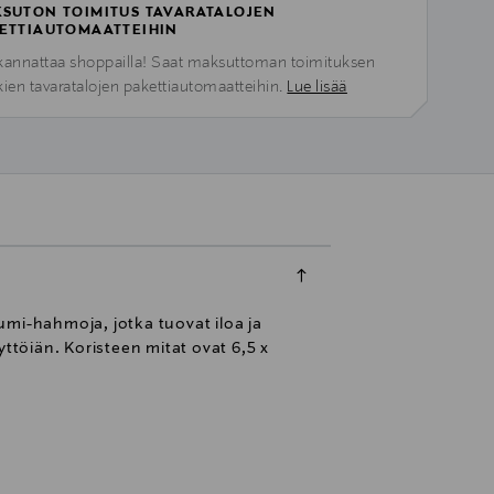
SUTON TOIMITUS TAVARATALOJEN
ETTIAUTOMAATTEIHIN
kannattaa shoppailla! Saat maksuttoman toimituksen
kien tavaratalojen pakettiautomaatteihin.
Lue lisää
uumi-hahmoja, jotka tuovat iloa ja
ttöiän. Koristeen mitat ovat 6,5 x