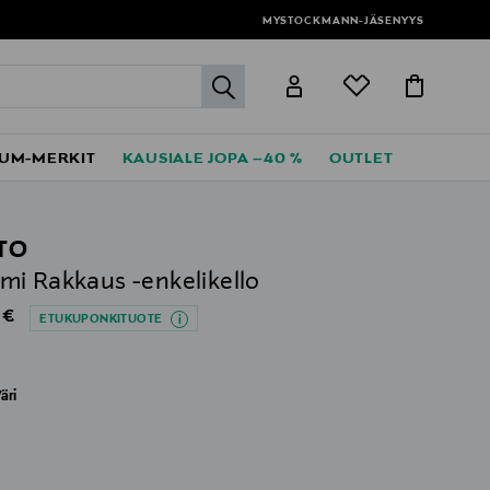
MYSTOCKMANN-JÄSENYYS
label.header.go
UM-MERKIT
KAUSIALE JOPA –40 %
OUTLET
TO
i Rakkaus -enkelikello
al Price
 €
ETUKUPONKITUOTE
äri