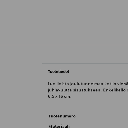
Tuotetiedot
Luo iloista joulutunnelmaa kotiin viehä
juhlavuutta sisustukseen. Enkelikello 
6,5 x 16 cm.
Tuotenumero
Materiaali