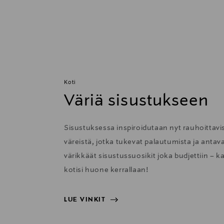
Koti
Väriä sisustukseen
Sisustuksessa inspiroidutaan nyt rauhoittavis
väreistä, jotka tukevat palautumista ja anta
värikkäät sisustussuosikit joka budjettiin – k
kotisi huone kerrallaan!
LUE VINKIT