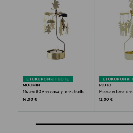
ETUKUPONKITUOTE
ETUKUPONKI
MOOMIN
PLUTO
Muumi 80 Anniversary -enkelikello
Moose in Love -enk
Original Price
Original Price
14,90 €
12,90 €