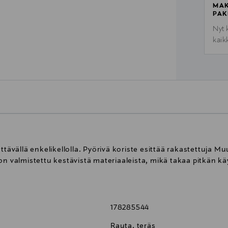
MAK
PAK
Nyt 
kaik
ttävällä enkelikellolla. Pyörivä koriste esittää rakastettuja M
on valmistettu kestävistä materiaaleista, mikä takaa pitkän käy
178285544
Rauta, teräs