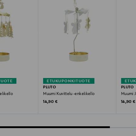
TUOTE
ETUKUPONKITUOTE
ETU
PLUTO
PLUTO
elikello
Muumi Kuvittelu -enkelikello
Muumi J
Original Price
Original
14,90 €
14,90 €