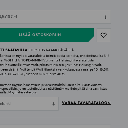
ull
6,5x16 CM
ull
LISÄÄ OSTOSKORIIN
ETI SAATAVILLA
TOIMITUS 1-4 ARKIPÄIVÄSSÄ
korissa on myös tavarataloista toimitettavia tuotteita, on toimitusaika 3–7
ää. WOLTILLA NOPEAMMIN! Voit valita Helsingin tavaratalosta
aville tuotteille myös Wolt-pikatoimituksen, jos tilaat Helsingin Wolt-
lueen sisällä. Voit tehdä Wolt-tilauksia verkkokaupassa ma–pe 10–18.30,
.30 ja su 12–16.30, tuotteen minimiarvo 40 €.
 tuotteen myymäläsaatavuus ja varausmahdollisuus alta. Saatavuus voi
nopeastikin, joten tuotetiedoissa näyttämämme tieto pitää aina varmistaa
äällä.
Myymäläsaatavuus
VARAA TAVARATALOON
elsinki