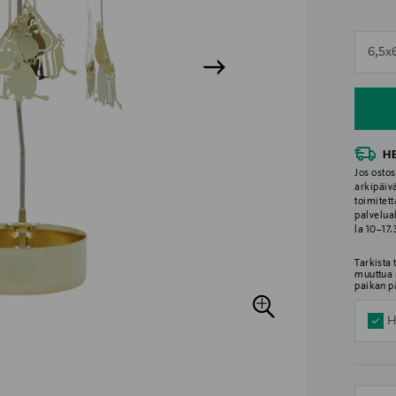
n
6,5x
n
H
Jos ostos
arkipäiv
toimitett
palvelua
la 10–17
Tarkista
muuttua 
paikan p
H