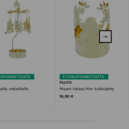
KUPONKITUOTE
ETUKUPONKITUOTE
PLUTO
uhla -enkelikello
Muumi Halaus Mini -tuikkulyhty
 Price
Original Price
16,90 €