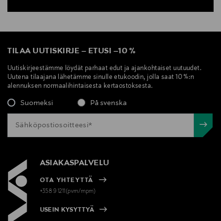
TILAA UUTISKIRJE
–
ETUSI
–
10 %
Uutiskirjeestämme löydät parhaat edut ja ajankohtaiset uutuudet.
Uutena tilaajana lähetämme sinulle etukoodin, jolla saat 10 %:n
alennuksen normaalihintaisesta kertaostoksesta.
Suomeksi
På svenska
ASIAKASPALVELU
OTA YHTEYTTÄ
+358 9 1211(pvm/mpm)
USEIN KYSYTTYÄ