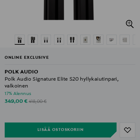
ONLINE EXCLUSIVE
POLK AUDIO
Polk Audio Signature Elite S20 hyllykaiutinpari,
valkoinen
17% Alennus
Original Price
Discounted Price
349,00 €
418,00 €
null
null
LISÄÄ OSTOSKORIIN