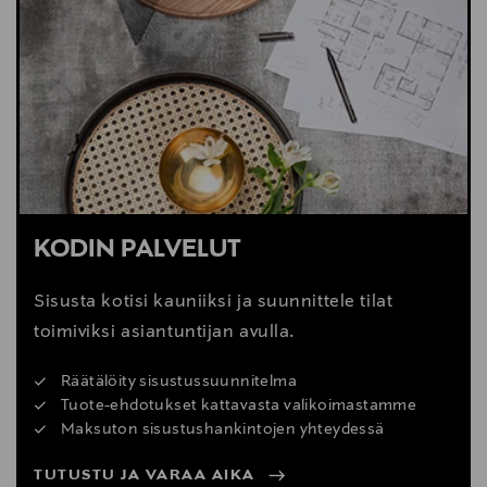
sopivien vahvistimien kanssa
- Herkkyys: 88 dB
Kullatut naparuuvit, tukeva värinöitä ehkäisevä kotelo
ja heijastuksia eliminoiva magneettikiinnitteinen
etukangas.
KODIN PALVELUT
Mitat (L x K x S): 216 x 376 x 351 mm
Sisusta kotisi kauniiksi ja suunnittele tilat
toimiviksi asiantuntijan avulla.
Paino: 7.7 kg
Räätälöity sisustussuunnitelma
Tuote-ehdotukset kattavasta valikoimastamme
Maksuton sisustushankintojen yhteydessä
Takuu 5 vuotta
TUTUSTU JA VARAA AIKA
Hinta/pari