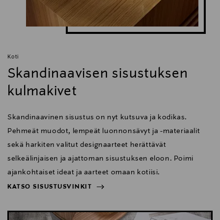
Tekniset tiedot:
Koti
Skandinaavisen sisustuksen
- Kaiuttimen tyyppi: passiivinen 2-tie Power Port -
kulmakivet
refleksikotelossa
- Kaiutinelementit: 6,5 midbasso Mica-vahvistetulla
Skandinaavinen sisustus on nyt kutsuva ja kodikas.
polypropyleenikartiolla, 1 diskantti teryleenidomella
Pehmeät muodot, lempeät luonnonsävyt ja -materiaalit
sekä harkiten valitut designaarteet herättävät
- Taajuusvaste: 44 Hz - 40 kHz
selkeälinjaisen ja ajattoman sisustuksen eloon. Poimi
- Jakotaajuus: 2500 Hz
ajankohtaiset ideat ja aarteet omaan kotiisi.
KATSO SISUSTUSVINKIT
- Suositeltu vahvistinteho per kanava: 20-150 W
NÄYTÄ VÄHEMMÄN
- Impedanssi: yhteensopiva 4-8 Ohmin kaiuttimille
KATSO SISUSTUSVINKIT