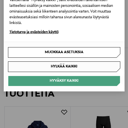
Valitsemalla “Hyväksy kaikki”, sallit evästeiden tallentamisen
laitteellesi sisällön ja mainosten personointia, sosiaalisen median
Väri
ominaisuuksia sekä liikenteen analysointia varten. Voit muuttaa
BSR BLUE
evästeasetuksiasi milloin tahansa sivun alareunasta löytyvästä
linkistä.
ETUKUPONKITUOTE
ETUKUPONKITUOTE
Valmistusmaa
SUPERDRY
SUPERDRY
Tietoturva ja evästeiden käyttö
Slim Oxford -paitapusero
Slim Oxford -paitapusero
Indonesia
Original Price
Original Price
64,99 €
64,99 €
MUOKKAA ASETUKSIA
Valmistajan tuotenumero
211891377001
HYLKÄÄ KAIKKI
Valmistaja
LISÄÄ KIINNOSTAVIA
HYVÄKSY KAIKKI
Ralph Lauren Corporation
TUOTTEITA
Valmistajan osoite
24 Route de la Galaise, CH - 1228 Plan-les-Ouates
Digitaalinen osoite