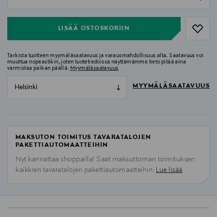
null
LISÄÄ OSTOSKORIIN
Tarkista tuotteen myymäläsaatavuus ja varausmahdollisuus alta. Saatavuus voi
muuttua nopeastikin, joten tuotetiedoissa näyttämämme tieto pitää aina
varmistaa paikan päällä.
Myymäläsaatavuus
MYYMÄLÄSAATAVUUS
Helsinki
MAKSUTON TOIMITUS TAVARATALOJEN
PAKETTIAUTOMAATTEIHIN
Nyt kannattaa shoppailla! Saat maksuttoman toimituksen
kaikkien tavaratalojen pakettiautomaatteihin.
Lue lisää