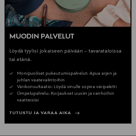
MUODIN PALVELUT
Löydä tyylisi jokaiseen päivään – tavarataloissa
tai etänä.
Monipuoliset pukeutumispalvelut: Apua arjen ja
juhlan vaatevalintoihin
Värikonsultaatio: Löydä sinulle sopiva väripaletti
Ompelupalvelu: Korjaukset uusiin ja vanhoihin
vaatteisiisi
TUTUSTU JA VARAA AIKA