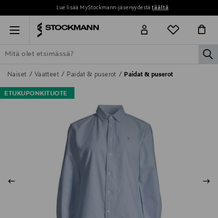
Lue lisää MyStockmann-jäsenyydestä
täältä
Menu
la
ETSI KAIKKI
NAISET
MIEHET
LAPSET
KOTI
KOSMETIIK
Naiset
Vaatteet
Paidat & puserot
Paidat & puserot
ETUKUPONKITUOTE