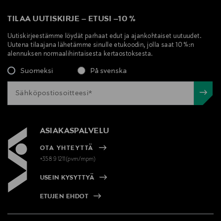
TILAA UUTISKIRJE
–
ETUSI
–
10 %
Uutiskirjeestämme löydät parhaat edut ja ajankohtaiset uutuudet.
Uutena tilaajana lähetämme sinulle etukoodin, jolla saat 10 %:n
alennuksen normaalihintaisesta kertaostoksesta.
Suomeksi
På svenska
ASIAKASPALVELU
OTA YHTEYTTÄ
+358 9 1211(pvm/mpm)
USEIN KYSYTTYÄ
ETUJEN EHDOT