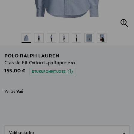
POLO RALPH LAUREN
Classic Fit Oxford -paitapusero
Original Price
155,00 €
ETUKUPONKITUOTE
Valitse
Väri
null