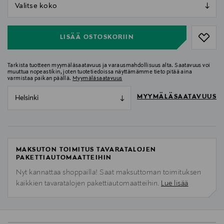
null
null
LISÄÄ OSTOSKORIIN
Tarkista tuotteen myymäläsaatavuus ja varausmahdollisuus alta. Saatavuus voi
muuttua nopeastikin, joten tuotetiedoissa näyttämämme tieto pitää aina
varmistaa paikan päällä.
Myymäläsaatavuus
MYYMÄLÄSAATAVUUS
Helsinki
MAKSUTON TOIMITUS TAVARATALOJEN
PAKETTIAUTOMAATTEIHIN
Nyt kannattaa shoppailla! Saat maksuttoman toimituksen
kaikkien tavaratalojen pakettiautomaatteihin.
Lue lisää