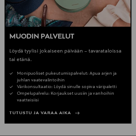
MUODIN PALVELUT
Löydä tyylisi jokaiseen päivään – tavarataloissa
tai etänä.
Monipuoliset pukeutumispalvelut: Apua arjen ja
juhlan vaatevalintoihin
Värikonsultaatio: Löydä sinulle sopiva väripaletti
Ompelupalvelu: Korjaukset uusiin ja vanhoihin
vaatteisiisi
TUTUSTU JA VARAA AIKA