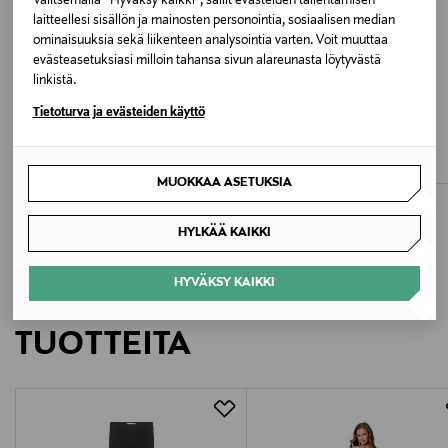
Valitsemalla “Hyväksy kaikki”, sallit evästeiden tallentamisen
laitteellesi sisällön ja mainosten personointia, sosiaalisen median
Valmistajan tuotenumero
ominaisuuksia sekä liikenteen analysointia varten. Voit muuttaa
evästeasetuksiasi milloin tahansa sivun alareunasta löytyvästä
312916526
linkistä.
ALE –40%
ETUKUPONKITUOTE
Tietoturva ja evästeiden käyttö
Valmistaja
BOBO CHOSES
POLO RALPH LAUREN
Color Herbalist -mekko
American-puuvillaneule
Ralph Lauren Corporation
Discounted Price
Original Price
Original Price
47,90 €
195,00 €
80,00 €
MUOKKAA ASETUKSIA
Valmistajan osoite
24 Route de la Galaise, CH - 1228 Plan-les-Ouates
HYLKÄÄ KAIKKI
Digitaalinen osoite
HYVÄKSY KAIKKI
LISÄÄ KIINNOSTAVIA
CustomerAssistance@RalphLauren.eu
TUOTTEITA
Avainsanat
Polo Ralph Lauren, mekko, neulemekko, lasten
mekko, palmikkoneule, puuvillamekko