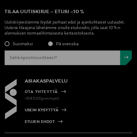
TILAA UUTISKIRJE
–
ETUSI
–
10 %
Uutiskirjeestämme löydät parhaat edut ja ajankohtaiset uutuudet.
Uutena tilaajana lähetämme sinulle etukoodin, jolla saat 10 %:n
alennuksen normaalihintaisesta kertaostoksesta.
Suomeksi
På svenska
ASIAKASPALVELU
OTA YHTEYTTÄ
+358 9 1211(pvm/mpm)
USEIN KYSYTTYÄ
ETUJEN EHDOT