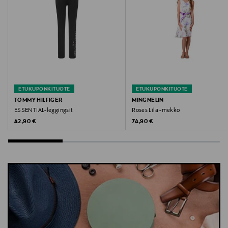
ETUKUPONKITUOTE
ETUKUPONKITUOTE
TOMMY HILFIGER
MINGNELIN
ESSENTIAL-leggingsit
Roses Lila -mekko
Original Price
Original Price
42,90 €
74,90 €