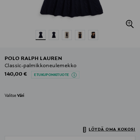
POLO RALPH LAUREN
Classic-palmikkoneulemekko
Original Price
140,00 €
ETUKUPONKITUOTE
Valitse
Väri
LÖYDÄ OMA KOKOSI