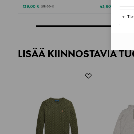
Discounted Price
Discounted Price
Original Price
Original Pric
129,00 €
43,60 €
215,00 €
109,00 €
+
Til
LISÄÄ KIINNOSTAVIA TU