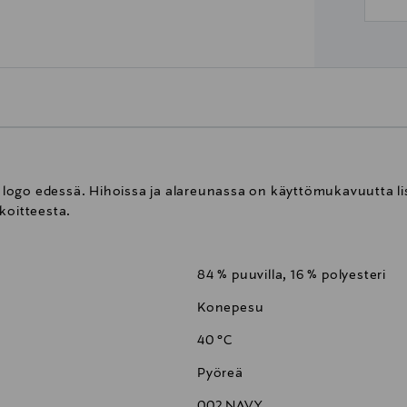
ogo edessä. Hihoissa ja alareunassa on käyttömukavuutta lisä
koitteesta.
84 % puuvilla, 16 % polyesteri
Konepesu
40 °C
Pyöreä
002 NAVY