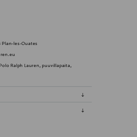
28 Plan-les-Ouates
ren.eu
 Polo Ralph Lauren, puuvillapaita,
luessa tuotteen vastaanottamisesta.