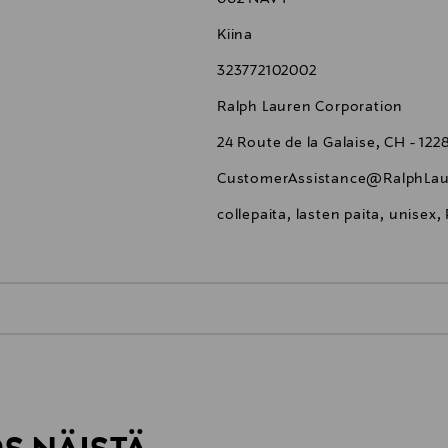
Kiina
323772102002
Ralph Lauren Corporation
24 Route de la Galaise, CH - 12
CustomerAssistance@RalphLau
collepaita, lasten paita, unisex,
0,00 €
inen tilaukseesi. Voit palauttaa tilaamasi tuotteen 30 vuorokauden ku
0,00 € – 4,90 €
rvitse ilmoittaa palautuksesta etukäteen.