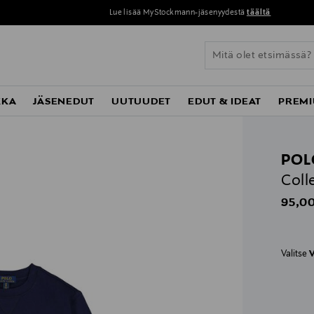
Lue lisää MyStockmann-jäsenyydestä
täältä
KKA
JÄSENEDUT
UUTUUDET
EDUT & IDEAT
PREMI
POL
Coll
Origin
95,00
Valitse
V