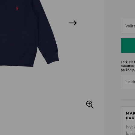
n
Vali
n
Tarkista
muuttua 
paikan p
Helsi
MAK
PAK
Nyt 
kaik