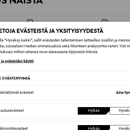
ÖS NÄISTÄ
7,90 €–50,00 € kuljetusyhtiöstä ja 
Alk. 6,90 €, kun toimitus on saatavi
IETOJA EVÄSTEISTÄ JA YKSITYISYYDESTÄ
la “Hyväksy kaikki”, sallit evästeiden tallentamisen laitteellesi sisällön ja maino
tia, sosiaalisen median ominaisuuksia sekä liikenteen analysointia varten. Voit 
uksiasi milloin tahansa sivun alareunasta löytyvästä linkistä.
 ja evästeiden käyttö
SE EVÄSTERYHMIÄ
ttämättömät evästeet
Aina hyv
autusevästeet
Hylkää
Hyväk
UUT
ETUKUPONKITUOTE
ETU
POLO RALPH LAUREN
POLO R
kkinointievästeet
Hylkää
Hyväk
Palmikkoneule
Half Zip