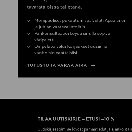
tavarataloissa tai etänä.
Monipuoliset pukeutumispalvelut: Apua arjen
ja juhlan vaatevalintoihin
Värikonsultaatio: Löydä sinulle sopiva
väripaletti
Ompelupalvelu: Korjaukset uusiin ja
vanhoihin vaatteisiisi
TUTUSTU JA VARAA AIKA
TILAA UUTISKIRJE
–
ETUSI
–
10 %
Uutiskirjeestämme löydät parhaat edut ja ajankohtai