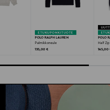
UUT
ETUKUPONKITUOTE
ETU
POLO RALPH LAUREN
POLO R
Palmikkoneule
Half Zip
Original Price
Original
e
135,00 €
145,00