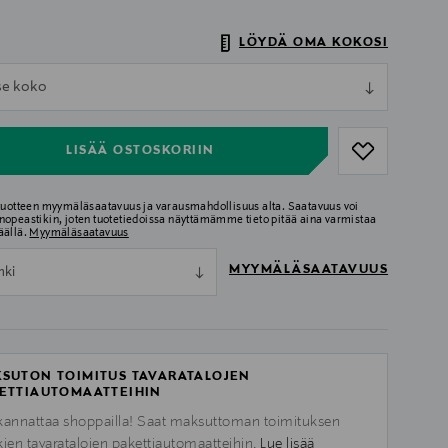
LÖYDÄ OMA KOKOSI
ull
tse koko
ull
LISÄÄ OSTOSKORIIN
 tuotteen myymäläsaatavuus ja varausmahdollisuus alta. Saatavuus voi
nopeastikin, joten tuotetiedoissa näyttämämme tieto pitää aina varmistaa
äällä.
Myymäläsaatavuus
MYYMÄLÄSAATAVUUS
nki
SUTON TOIMITUS TAVARATALOJEN
ETTIAUTOMAATTEIHIN
kannattaa shoppailla! Saat maksuttoman toimituksen
kien tavaratalojen pakettiautomaatteihin.
Lue lisää