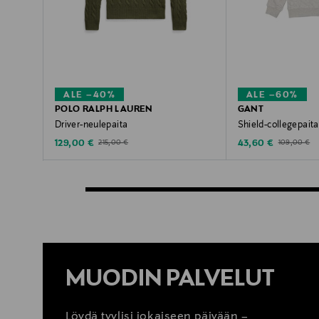
ALE –40%
ALE –60%
POLO RALPH LAUREN
GANT
Driver-neulepaita
Shield-collegepaita
Discounted Price
Discounted Price
Original Price
Original Pric
129,00 €
43,60 €
215,00 €
109,00 €
MUODIN PALVELUT
Löydä tyylisi jokaiseen päivään –