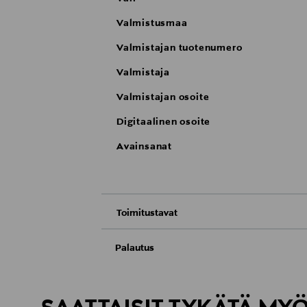
Valmistusmaa
Valmistajan tuotenumero
Valmistaja
Valmistajan osoite
Digitaalinen osoite
Avainsanat
Toimitustavat
Nouto tavaratalosta
Palautus
Meille on hyvin tärkeää, että olet tyytyvä
Toimitus automaattiin tai noutopisteeseen
Palauttaminen on maksutonta eikä sinun ta