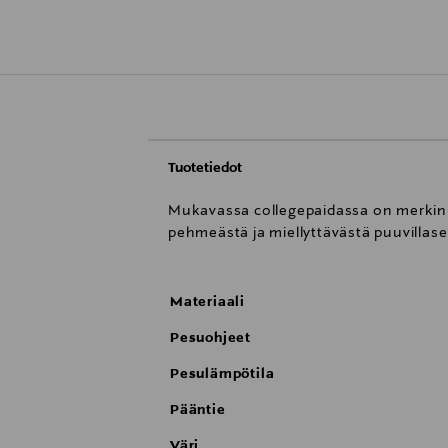
Tuotetiedot
Mukavassa collegepaidassa on merkin l
pehmeästä ja miellyttävästä puuvillase
Materiaali
Pesuohjeet
Pesulämpötila
Pääntie
Väri