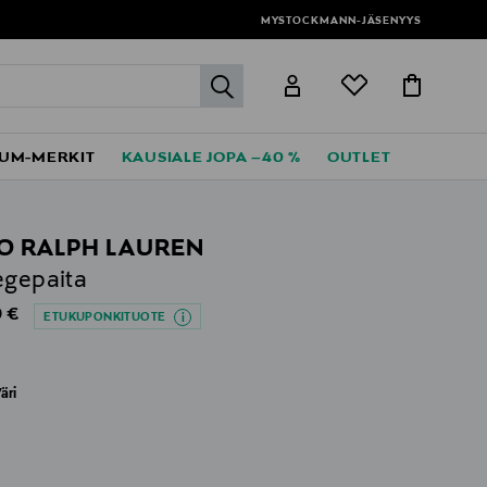
MYSTOCKMANN-JÄSENYYS
label.header.go
UM-MERKIT
KAUSIALE JOPA –40 %
OUTLET
O RALPH LAUREN
egepaita
al Price
 €
ETUKUPONKITUOTE
äri