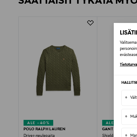
SAATTAISIT TYKÄTÄ MY
LUE TARKEMMAT PALAUTUSOHJEET
Kotiinkuljetus
Pikatoimitus Wolt
LISÄT
Valitsemal
personoin
evästeaset
Tietoturva
HALLIT
+
Väl
+
Muk
ALE –40%
ALE –60%
POLO RALPH LAUREN
GANT
+
Mar
Driver-neulepaita
Shield-collegepaita