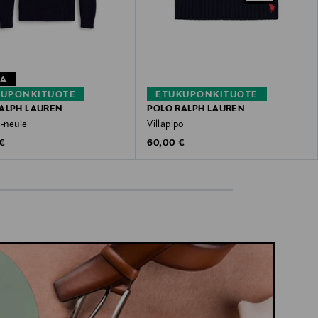
TA
KUPONKITUOTE
ETUKUPONKITUOTE
ALPH LAUREN
POLO RALPH LAUREN
 -neule
Villapipo
 Price
Original Price
 €
60,00 €