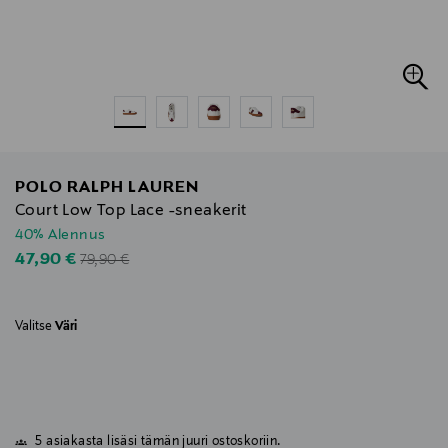
POLO RALPH LAUREN
Court Low Top Lace -sneakerit
40% Alennus
Original Price
Discounted Price
47,90 €
79,90 €
Valitse
Väri
5 asiakasta lisäsi tämän juuri ostoskoriin.