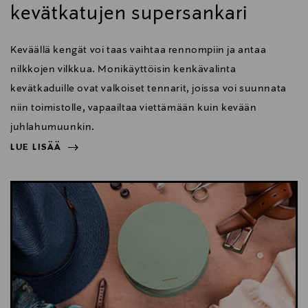
kevätkatujen supersankari
Keväällä kengät voi taas vaihtaa rennompiin ja antaa
nilkkojen vilkkua. Monikäyttöisin kenkävalinta
kevätkaduille ovat valkoiset tennarit, joissa voi suunnata
niin toimistolle, vapaailtaa viettämään kuin kevään
juhlahumuunkin.
LUE LISÄÄ
NÄYTÄ VÄHEMMÄN
LUE LISÄÄ