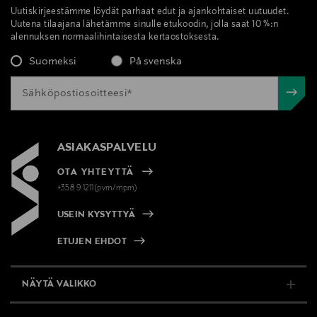
Uutiskirjeestämme löydät parhaat edut ja ajankohtaiset uutuudet.
Uutena tilaajana lähetämme sinulle etukoodin, jolla saat 10 %:n
alennuksen normaalihintaisesta kertaostoksesta.
Suomeksi
På svenska
ASIAKASPALVELU
OTA YHTEYTTÄ
+358 9 1211(pvm/mpm)
USEIN KYSYTTYÄ
ETUJEN EHDOT
NÄYTÄ VALIKKO