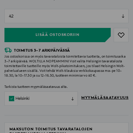
null
null
LISÄÄ OSTOSKORIIN
TOIMITUS 3–7 ARKIPÄIVÄSSÄ
Jos ostoskorissa on myös tavarataloista toimitettavia tuotteita, on toimitusaika
3–7 arkipäivää. WOLTILLA NOPEAMMIN! Voit valita Helsingin tavaratalosta
toimitettaville tuotteille myös Wolt-pikatoimituksen, jos tilaat Helsingin Wolt-
palvelualueen sisällä. Voit tehdä Wolt-tilauksia verkkokaupassa ma–pe 10–
18.30, la 10–17.30 ja su 12–16.30, tuotteen minimiarvo 40 €.
Tarkista tuotteen myymäläsaatavuus alta.
MYYMÄLÄSAATAVUUS
Helsinki
MAKSUTON TOIMITUS TAVARATALOJEN