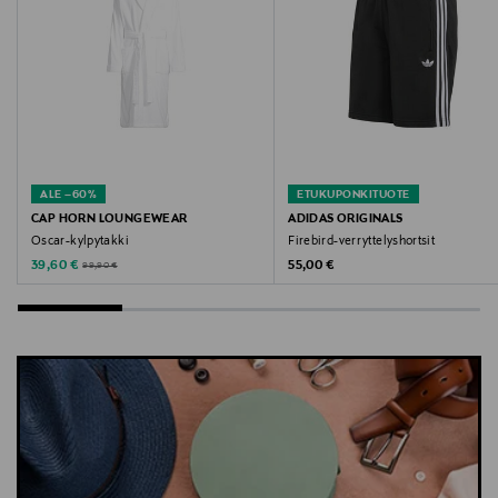
Polo Ralph Lauren, shortsit, raidalliset shortsit, lasten
shortsit, neuleshortsit, vapaa-ajan shortsit
ALE –60%
ETUKUPONKITUOTE
CAP HORN LOUNGEWEAR
ADIDAS ORIGINALS
Oscar-kylpytakki
Firebird-verryttelyshortsit
Discounted Price
Original Price
Original Price
39,60 €
55,00 €
99,90 €