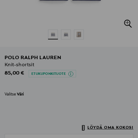
POLO RALPH LAUREN
Knit-shortsit
Original Price
85,00 €
ETUKUPONKITUOTE
Valitse
Väri
LÖYDÄ OMA KOKOSI