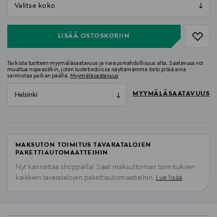
null
null
LISÄÄ OSTOSKORIIN
Tarkista tuotteen myymäläsaatavuus ja varausmahdollisuus alta. Saatavuus voi
muuttua nopeastikin, joten tuotetiedoissa näyttämämme tieto pitää aina
varmistaa paikan päällä.
Myymäläsaatavuus
MYYMÄLÄSAATAVUUS
Helsinki
MAKSUTON TOIMITUS TAVARATALOJEN
PAKETTIAUTOMAATTEIHIN
Nyt kannattaa shoppailla! Saat maksuttoman toimituksen
kaikkien tavaratalojen pakettiautomaatteihin.
Lue lisää