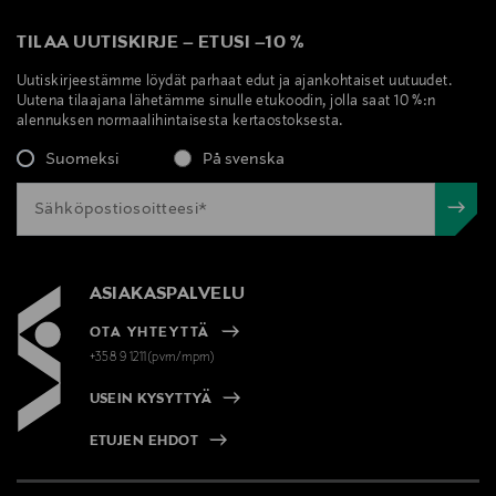
TILAA UUTISKIRJE
–
ETUSI
–
10 %
Uutiskirjeestämme löydät parhaat edut ja ajankohtaiset uutuudet.
Uutena tilaajana lähetämme sinulle etukoodin, jolla saat 10 %:n
alennuksen normaalihintaisesta kertaostoksesta.
Suomeksi
På svenska
ASIAKASPALVELU
OTA YHTEYTTÄ
+358 9 1211(pvm/mpm)
USEIN KYSYTTYÄ
ETUJEN EHDOT