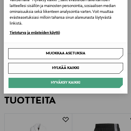
Valitsemalla “Hyväksy kaikki”, sallit evästeiden tallentamisen
laitteellesi sisällön ja mainosten personointia, sosiaalisen median
Valmistusmaa
ominaisuuksia sekä liikenteen analysointia varten. Voit muuttaa
evästeasetuksiasi milloin tahansa sivun alareunasta löytyvästä
Bangladesh
linkistä.
ETUKUPONKITUOTE
ETUKUPONKITUOTE
Tietoturva ja evästeiden käyttö
Valmistajan tuotenumero
POLO RALPH LAUREN
POLO RALPH LAUREN
Knit t-paita
Knit-collegepaita
323A12301
Original Price
Original Price
60,00 €
110,00 €
MUOKKAA ASETUKSIA
Valmistaja
Ralph Lauren Corporation
HYLKÄÄ KAIKKI
Valmistajan osoite
HYVÄKSY KAIKKI
LISÄÄ KIINNOSTAVIA
24 Route de la Galaise, CH - 1228 Plan-les-Ouates
TUOTTEITA
Digitaalinen osoite
CustomerAssistance@RalphLauren.eu
Avainsanat