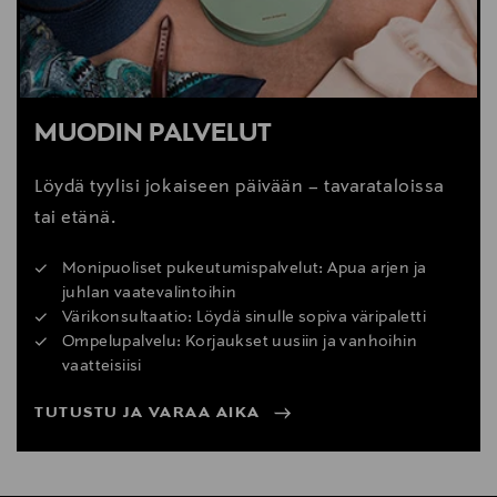
MUODIN PALVELUT
Löydä tyylisi jokaiseen päivään – tavarataloissa
tai etänä.
Monipuoliset pukeutumispalvelut: Apua arjen ja
juhlan vaatevalintoihin
Värikonsultaatio: Löydä sinulle sopiva väripaletti
Ompelupalvelu: Korjaukset uusiin ja vanhoihin
vaatteisiisi
TUTUSTU JA VARAA AIKA