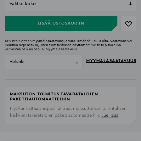
null
null
LISÄÄ OSTOSKORIIN
Tarkista tuotteen myymäläsaatavuus ja varausmahdollisuus alta. Saatavuus voi
muuttua nopeastikin, joten tuotetiedoissa näyttämämme tieto pitää aina
varmistaa paikan päällä.
Myymäläsaatavuus
MYYMÄLÄSAATAVUUS
Helsinki
MAKSUTON TOIMITUS TAVARATALOJEN
PAKETTIAUTOMAATTEIHIN
Nyt kannattaa shoppailla! Saat maksuttoman toimituksen
kaikkien tavaratalojen pakettiautomaatteihin.
Lue lisää