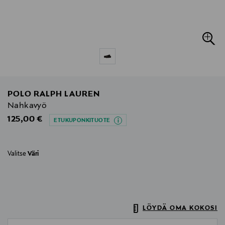
POLO RALPH LAUREN
Nahkavyö
Original Price
125,00 €
ETUKUPONKITUOTE
Valitse
Väri
LÖYDÄ OMA KOKOSI