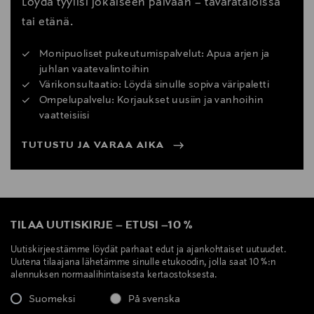
Löydä tyylisi jokaiseen päivään – tavarataloissa
tai etänä.
Monipuoliset pukeutumispalvelut: Apua arjen ja
juhlan vaatevalintoihin
Värikonsultaatio: Löydä sinulle sopiva väripaletti
Ompelupalvelu: Korjaukset uusiin ja vanhoihin
vaatteisiisi
TUTUSTU JA VARAA AIKA
TILAA UUTISKIRJE
–
ETUSI
–
10 %
Uutiskirjeestämme löydät parhaat edut ja ajankohtaiset uutuudet.
Uutena tilaajana lähetämme sinulle etukoodin, jolla saat 10 %:n
alennuksen normaalihintaisesta kertaostoksesta.
Suomeksi
På svenska