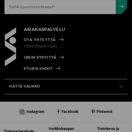
ASIAKASPALVELU
OTA YHTEYTTÄ
+358 9 1211(pvm/mpm)
USEIN KYSYTTYÄ
ETUJEN EHDOT
NÄYTÄ VALIKKO
TUKI & INFO
Instagram
Facebook
Pinterest
AJANKOHTAISTA
PALVELUT
Verkkokaupan
Tietoturva ja
Tietosuojaseloste