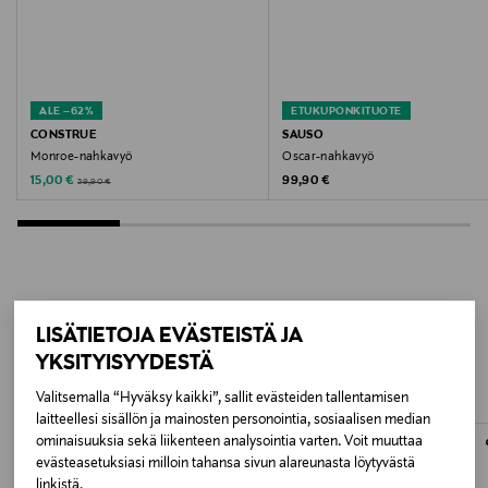
Valmistajan tuotenumero
405805019
ALE –62%
ETUKUPONKITUOTE
Valmistaja
CONSTRUE
SAUSO
Monroe-nahkavyö
Oscar-nahkavyö
Ralph Lauren Corporation
Discounted Price
Original Price
Original Price
15,00 €
99,90 €
39,90 €
Valmistajan osoite
24 Route de la Galaise, CH - 1228 Plan-les-Ouates
Digitaalinen osoite
LISÄÄ KIINNOSTAVIA
LISÄTIETOJA EVÄSTEISTÄ JA
CustomerAssistance@RalphLauren.eu
YKSITYISYYDESTÄ
TUOTTEITA
Avainsanat
Valitsemalla “Hyväksy kaikki”, sallit evästeiden tallentamisen
laitteellesi sisällön ja mainosten personointia, sosiaalisen median
polo ralph lauren, vyö, nahkavyö, ralph lauren vyö
ominaisuuksia sekä liikenteen analysointia varten. Voit muuttaa
evästeasetuksiasi milloin tahansa sivun alareunasta löytyvästä
linkistä.