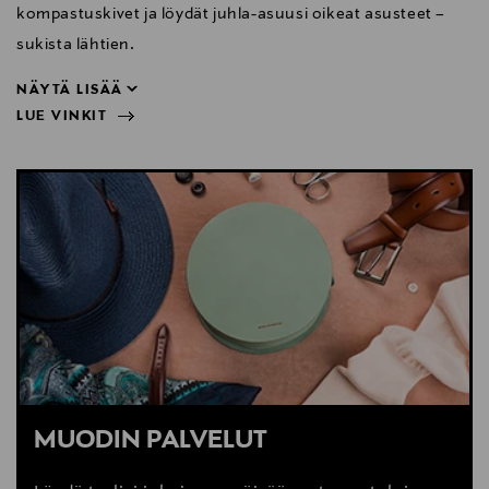
kompastuskivet ja löydät juhla-asuusi oikeat asusteet –
sukista lähtien.
NÄYTÄ LISÄÄ
LUE VINKIT
sukista lähtien.
NÄYTÄ VÄHEMMÄN
LUE VINKIT
MUODIN PALVELUT