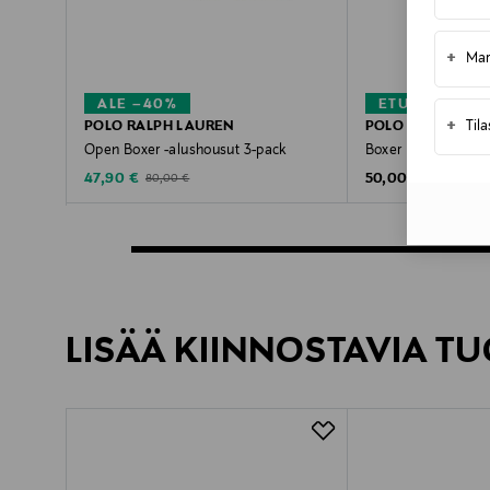
+
Mar
ALE –40%
ETUKUPONKI
+
Til
POLO RALPH LAUREN
POLO RALPH LAU
Open Boxer -alushousut 3-pack
Boxer Brief -alush
Discounted Price
Original Price
Original Price
47,90 €
50,00 €
80,00 €
LISÄÄ KIINNOSTAVIA TU