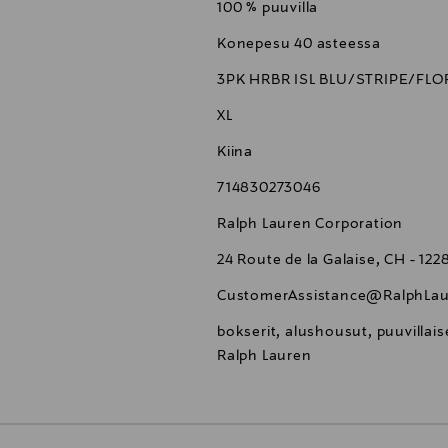
100 % puuvilla
Konepesu 40 asteessa
3PK HRBR ISL BLU/STRIPE/FLO
XL
Kiina
714830273046
Ralph Lauren Corporation
24 Route de la Galaise, CH - 12
CustomerAssistance@RalphLau
bokserit, alushousut, puuvillais
Ralph Lauren