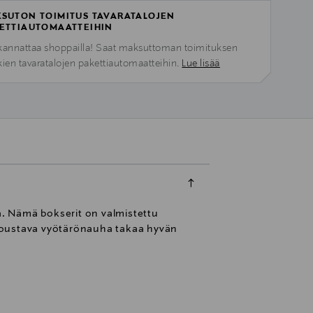
SUTON TOIMITUS TAVARATALOJEN
ETTIAUTOMAATTEIHIN
kannattaa shoppailla! Saat maksuttoman toimituksen
kien tavaratalojen pakettiautomaatteihin.
Lue lisää
. Nämä bokserit on valmistettu
 Joustava vyötärönauha takaa hyvän