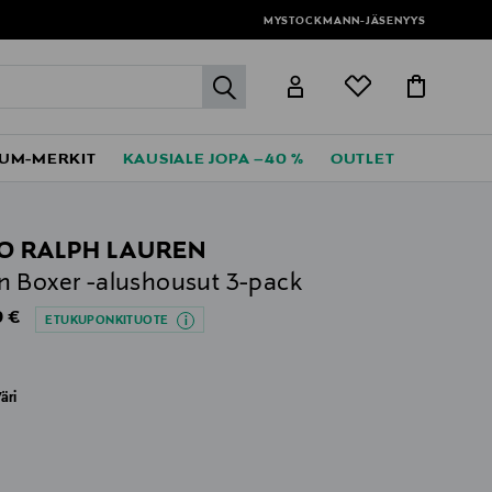
MYSTOCKMANN-JÄSENYYS
label.header.go
UM-MERKIT
KAUSIALE JOPA –40 %
OUTLET
O RALPH LAUREN
 Boxer -alushousut 3-pack
al Price
 €
ETUKUPONKITUOTE
äri