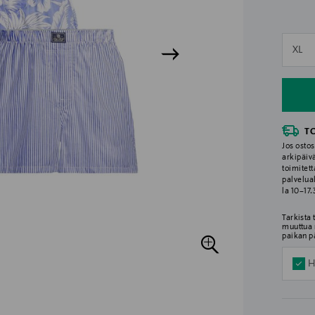
n
XL
n
T
Jos ostos
arkipäiv
toimitett
palvelua
la 10–17
Tarkista
muuttua 
paikan p
H