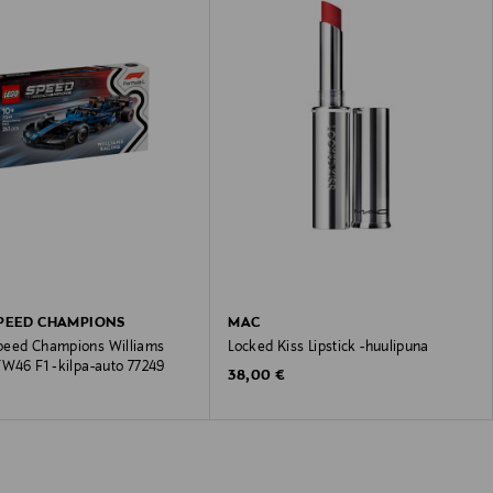
PEED CHAMPIONS
MAC
eed Champions Williams
Locked Kiss Lipstick -huulipuna
FW46 F1 ‑kilpa-auto 77249
Original Price
38,00 €
 Price