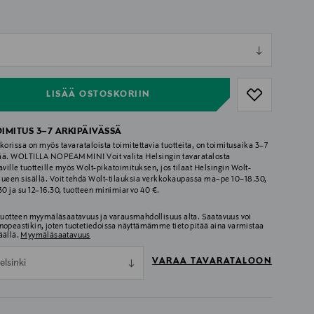
ull
ull
LISÄÄ OSTOSKORIIN
OIMITUS 3–7 ARKIPÄIVÄSSÄ
korissa on myös tavarataloista toimitettavia tuotteita, on toimitusaika 3–7
ää. WOLTILLA NOPEAMMIN! Voit valita Helsingin tavaratalosta
aville tuotteille myös Wolt-pikatoimituksen, jos tilaat Helsingin Wolt-
lueen sisällä. Voit tehdä Wolt-tilauksia verkkokaupassa ma–pe 10–18.30,
.30 ja su 12–16.30, tuotteen minimiarvo 40 €.
 tuotteen myymäläsaatavuus ja varausmahdollisuus alta. Saatavuus voi
nopeastikin, joten tuotetiedoissa näyttämämme tieto pitää aina varmistaa
äällä.
Myymäläsaatavuus
VARAA TAVARATALOON
elsinki