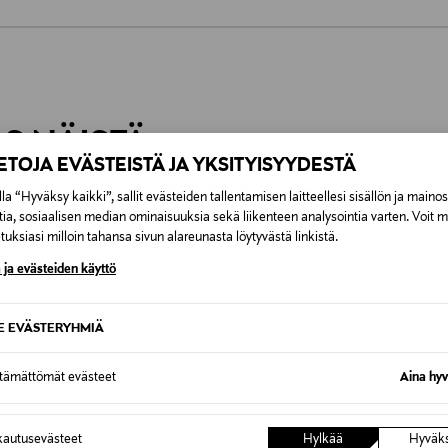
0,00 €
inen tilaukseesi. Voit palauttaa tilaamasi tuotteen 30 vuorokauden ku
0,00 € – 4,90 €
rvitse ilmoittaa palautuksesta etukäteen.
ÖS NÄISTÄ
7,90 €–50,00 € kuljetusyhtiöstä ja 
IETOJA EVÄSTEISTÄ JA YKSITYISYYDESTÄ
la “Hyväksy kaikki”, sallit evästeiden tallentamisen laitteellesi sisällön ja maino
Alk. 6,90 €, kun toimitus on saatavi
tia, sosiaalisen median ominaisuuksia sekä liikenteen analysointia varten. Voit 
uksiasi milloin tahansa sivun alareunasta löytyvästä linkistä.
 ja evästeiden käyttö
SE EVÄSTERYHMIÄ
ttämättömät evästeet
Aina hyv
autusevästeet
Hylkää
Hyväk