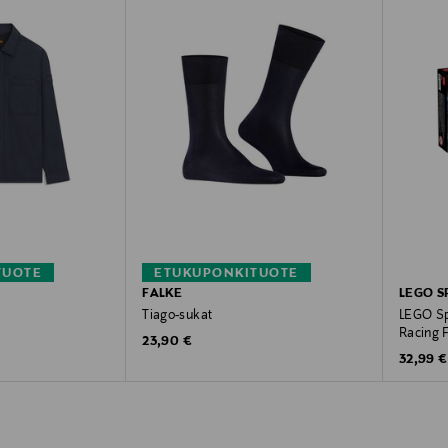
TUOTE
ETUKUPONKITUOTE
FALKE
LEGO S
Tiago-sukat
LEGO Sp
Racing 
Original Price
23,90 €
Original
32,99 €