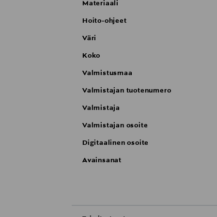
Materiaali
Hoito-ohjeet
Väri
Koko
Valmistusmaa
Valmistajan tuotenumero
Valmistaja
Valmistajan osoite
Digitaalinen osoite
Avainsanat