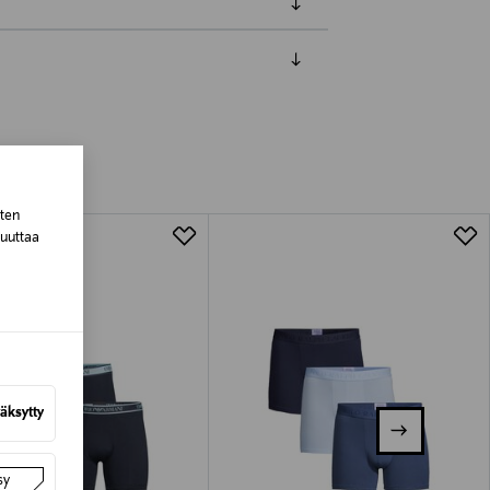
luessa tuotteen vastaanottamisesta.
tuotteen koosta riippuen
sten
lla valittuun osoitteeseen.
muuttaa
äksytty
sy