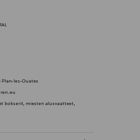
RAL
28 Plan-les-Ouates
ren.eu
et bokserit, miesten alusvaatteet,