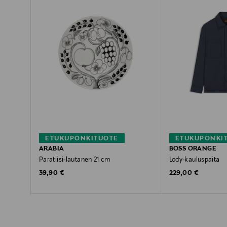
ETUKUPONKITUOTE
ETUKUPONKI
ARABIA
BOSS ORANGE
Paratiisi-lautanen 21 cm
Lody-kauluspaita
Original Price
Original Price
39,90 €
229,00 €