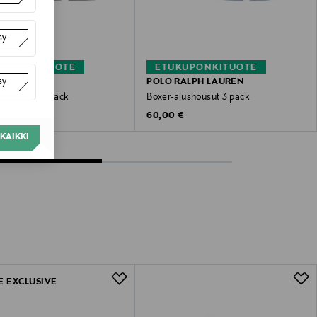
sy
KUPONKITUOTE
ETUKUPONKITUOTE
sy
IO ARMANI
POLO RALPH LAUREN
lushousut 3-pack
Boxer-alushousut 3 pack
 Price
Original Price
€
60,00 €
KAIKKI
E EXCLUSIVE