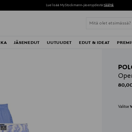
Lue lisää MyStockmann-jäsenyydestä
täältä
KKA
JÄSENEDUT
UUTUUDET
EDUT & IDEAT
PREMI
POL
Open
Origin
80,00
Valitse
V