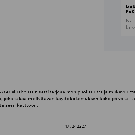
MAK
PAK
Nyt 
kaik
okserialushousun setti tarjoaa monipuolisuutta ja mukavuutta
ta, joka takaa miellyttävän käyttökokemuksen koko päiväksi.
ttäiseen käyttöön.
177242227