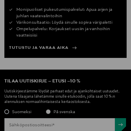
Monipuoliset pukeutumispalvelut: Apua arjen ja
juhlan vaatevalintoihin
Värikonsultaatio: Löydä sinulle sopiva väripaletti
Ompelupalvelu: Korjaukset uusiin ja vanhoihin
vaatteisiisi
TUTUSTU JA VARAA AIKA
TILAA UUTISKIRJE
–
ETUSI
–
10 %
Uutiskirjeestämme löydät parhaat edut ja ajankohtaiset uutuudet.
Uutena tilaajana lähetämme sinulle etukoodin, jolla saat 10 %:n
alennuksen normaalihintaisesta kertaostoksesta.
Suomeksi
På svenska