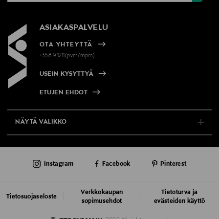
ASIAKASPALVELU
OTA YHTEYTTÄ
+358 9 1211(pvm/mpm)
USEIN KYSYTTYÄ
ETUJEN EHDOT
NÄYTÄ VALIKKO
TUKI & INFO
Instagram
Facebook
Pinterest
AJANKOHTAISTA
PALVELUT
Verkkokaupan
Tietoturva ja
Tietosuojaseloste
sopimusehdot
evästeiden käyttö
VASTUULLISUUS