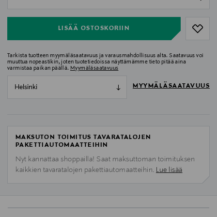
null
LISÄÄ OSTOSKORIIN
Tarkista tuotteen myymäläsaatavuus ja varausmahdollisuus alta. Saatavuus voi
muuttua nopeastikin, joten tuotetiedoissa näyttämämme tieto pitää aina
varmistaa paikan päällä.
Myymäläsaatavuus
MYYMÄLÄSAATAVUUS
Helsinki
MAKSUTON TOIMITUS TAVARATALOJEN
PAKETTIAUTOMAATTEIHIN
Nyt kannattaa shoppailla! Saat maksuttoman toimituksen
kaikkien tavaratalojen pakettiautomaatteihin.
Lue lisää