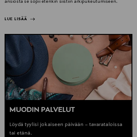
ansiosta se sopii etenkin siistiin arkipukeutumiseen.
LUE LISÄÄ
NÄYTÄ VÄHEMMÄN
LUE LISÄÄ
MUODIN PALVELUT
Löydä tyylisi jokaiseen päivään – tavarataloissa
tai etänä.