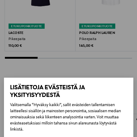
Valmistusmaa
Turkki
ETUKUPONKITUOTE
ETUKUPONKITUOTE
LACOSTE
POLO RALPH LAUREN
Valmistajan tuotenumero
Pikeepaita
Pikeepaita
Original Price
Original Price
110,00 €
145,00 €
710666998
Valmistaja
Ralph Lauren Corporation
LISÄÄ KIINNOSTAVIA
LISÄTIETOJA EVÄSTEISTÄ JA
Valmistajan osoite
YKSITYISYYDESTÄ
TUOTTEITA
24 Route de la Galaise, CH - 1228 Plan-les-Ouates
Valitsemalla “Hyväksy kaikki”, sallit evästeiden tallentamisen
laitteellesi sisällön ja mainosten personointia, sosiaalisen median
Digitaalinen osoite
ominaisuuksia sekä liikenteen analysointia varten. Voit muuttaa
CustomerAssistance@RalphLauren.eu
evästeasetuksiasi milloin tahansa sivun alareunasta löytyvästä
linkistä.