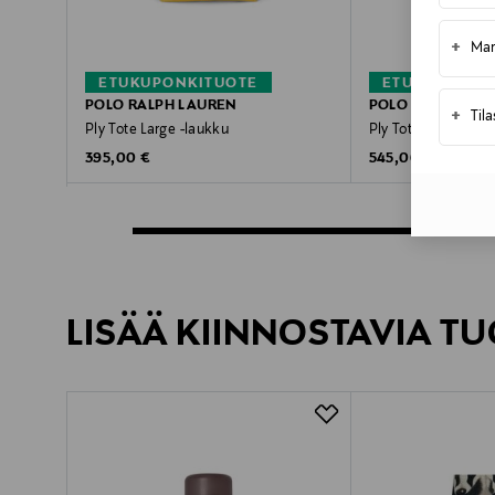
+
Mar
ETUKUPONKITUOTE
ETUKUPONKI
POLO RALPH LAUREN
POLO RALPH LAU
+
Til
Ply Tote Large -laukku
Ply Tote Medium -
Original Price
Original Price
395,00 €
545,00 €
LISÄÄ KIINNOSTAVIA TU