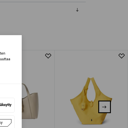
luessa tuotteen vastaanottamisesta.
tuotteen koosta riippuen
lla valittuun osoitteeseen.
sten
muuttaa
äksytty
sy