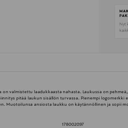
MAK
PAK
Nyt 
kaik
ka on valmistettu laadukkaasta nahasta. Laukussa on pehmeä, 
innitys pitää laukun sisällön turvassa. Pienempi logomerkki e
en. Muotoilunsa ansiosta laukku on käytännöllinen ja sopii mon
178002097