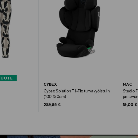
TUOTE
CYBEX
MAC
Cybex Solution T i-Fix turvavyöistuin
Studio F
(100-150cm)
peitevo
Original Price
Original
259,95 €
19,00 €