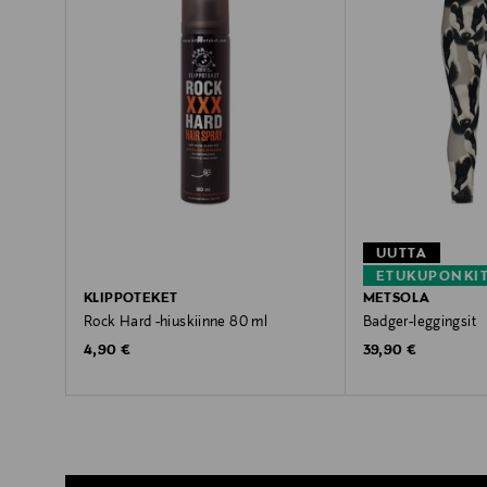
UUTTA
ETUKUPONKI
KLIPPOTEKET
METSOLA
Rock Hard -hiuskiinne 80 ml
Badger-leggingsit
Original Price
Original Price
4,90 €
39,90 €