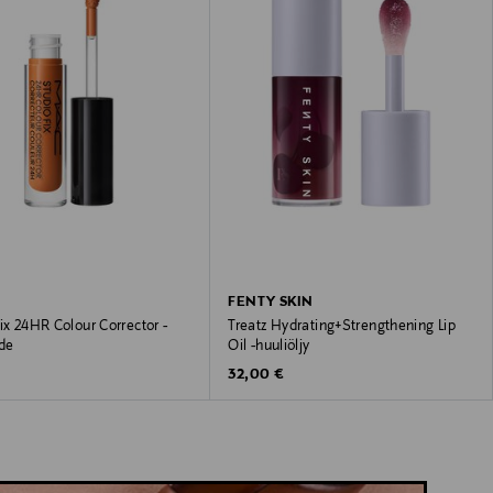
FENTY SKIN
ix 24HR Colour Corrector -
Treatz Hydrating+Strengthening Lip
ide
Oil -huuliöljy
 Price
Original Price
32,00 €