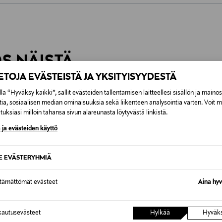
0,00 €
inen tilaukseesi. Voit palauttaa tilaamasi tuotteen 30 vuorokauden ku
0,00 € – 4,90 €
rvitse ilmoittaa palautuksesta etukäteen.
ÖS NÄISTÄ
7,90 €–50,00 € kuljetusyhtiöstä ja 
IETOJA EVÄSTEISTÄ JA YKSITYISYYDESTÄ
Alk. 6,90 €, kun toimitus on saatavi
la “Hyväksy kaikki”, sallit evästeiden tallentamisen laitteellesi sisällön ja maino
tia, sosiaalisen median ominaisuuksia sekä liikenteen analysointia varten. Voit 
uksiasi milloin tahansa sivun alareunasta löytyvästä linkistä.
 ja evästeiden käyttö
SE EVÄSTERYHMIÄ
ttämättömät evästeet
Aina hyv
autusevästeet
Hylkää
Hyväk