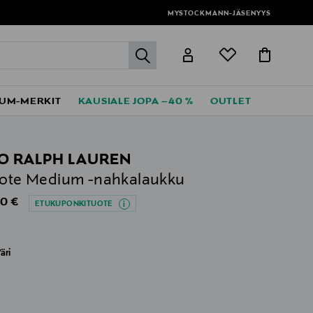
MYSTOCKMANN-JÄSENYYS
label.header.go
UM-MERKIT
KAUSIALE JOPA –40 %
OUTLET
O RALPH LAUREN
Tote Medium -nahkalaukku
al Price
0 €
ETUKUPONKITUOTE
äri