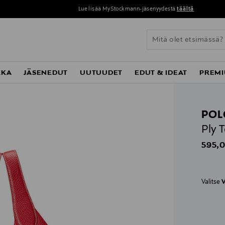
Lue lisää MyStockmann-jäsenyydestä
täältä
KKA
JÄSENEDUT
UUTUUDET
EDUT & IDEAT
PREMI
POL
Ply 
Origin
595,0
Valitse
V