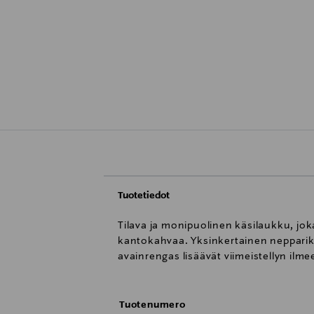
Tuotetiedot
Tilava ja monipuolinen käsilaukku, jo
kantokahvaa. Yksinkertainen neppariki
avainrengas lisäävät viimeistellyn ilme
Tuotenumero