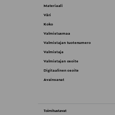
Materiaali
Väri
Koko
Valmistusmaa
Valmistajan tuotenumero
Valmistaja
Valmistajan osoite
Digitaalinen osoite
Avainsanat
Toimitustavat