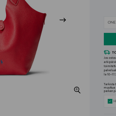
n
ONE
n
T
Jos ostos
arkipäiv
toimitett
palvelua
la 10–17
Tarkista
muuttua 
paikan p
H