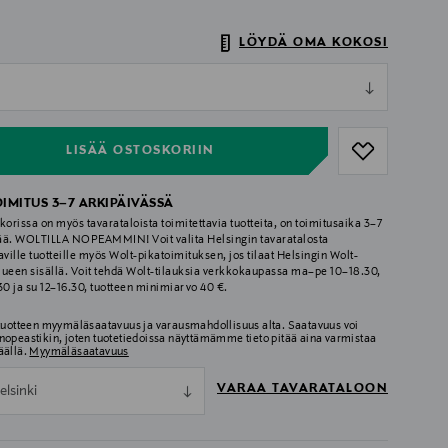
LÖYDÄ OMA KOKOSI
ull
ull
LISÄÄ OSTOSKORIIN
OIMITUS 3–7 ARKIPÄIVÄSSÄ
korissa on myös tavarataloista toimitettavia tuotteita, on toimitusaika 3–7
ää. WOLTILLA NOPEAMMIN! Voit valita Helsingin tavaratalosta
aville tuotteille myös Wolt-pikatoimituksen, jos tilaat Helsingin Wolt-
lueen sisällä. Voit tehdä Wolt-tilauksia verkkokaupassa ma–pe 10–18.30,
.30 ja su 12–16.30, tuotteen minimiarvo 40 €.
 tuotteen myymäläsaatavuus ja varausmahdollisuus alta. Saatavuus voi
nopeastikin, joten tuotetiedoissa näyttämämme tieto pitää aina varmistaa
äällä.
Myymäläsaatavuus
VARAA TAVARATALOON
elsinki