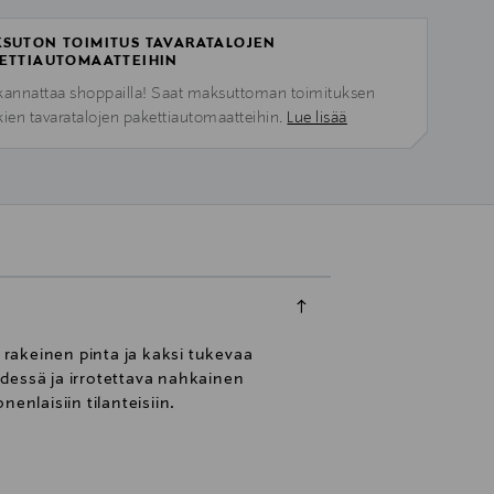
SUTON TOIMITUS TAVARATALOJEN
ETTIAUTOMAATTEIHIN
kannattaa shoppailla! Saat maksuttoman toimituksen
kien tavaratalojen pakettiautomaatteihin.
Lue lisää
rakeinen pinta ja kaksi tukevaa
dessä ja irrotettava nahkainen
enlaisiin tilanteisiin.