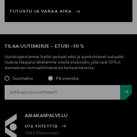
TUTUSTU JA VARAA AIKA
TILAA UUTISKIRJE
–
ETUSI
–
10 %
Uutiskirjeestämme löydät parhaat edut ja ajankohtaiset uutuudet.
Uutena tilaajana lähetämme sinulle etukoodin, jolla saat 10 %:n
alennuksen normaalihintaisesta kertaostoksesta.
Suomeksi
På svenska
ASIAKASPALVELU
OTA YHTEYTTÄ
+358 9 1211(pvm/mpm)