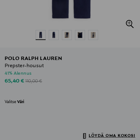
POLO RALPH LAUREN
Prepster-housut
41% Alennus
Original Price
Discounted Price
65,40 €
110,00 €
Valitse
Väri
LÖYDÄ OMA KOKOSI