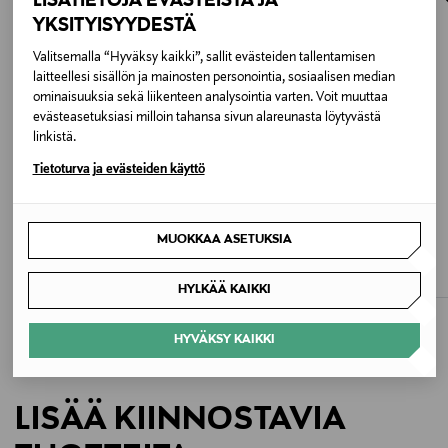
LISÄTIETOJA EVÄSTEISTÄ JA
osoitteeseen.
98 % puuvilla, 2 % elastaani
YKSITYISYYDESTÄ
Väri
Valitsemalla “Hyväksy kaikki”, sallit evästeiden tallentamisen
laitteellesi sisällön ja mainosten personointia, sosiaalisen median
NEWPORT NAVY
ominaisuuksia sekä liikenteen analysointia varten. Voit muuttaa
evästeasetuksiasi milloin tahansa sivun alareunasta löytyvästä
Koko
linkistä.
164
Tietoturva ja evästeiden käyttö
Valmistusmaa
ETUKUPONKITUOTE
ETUKUPONKITUOTE
ADIDAS ORIGINALS
POLO RALPH LAUREN
MUOKKAA ASETUKSIA
Bangladesh
3 Stripes-housut
Bedford-housut
Original Price
Original Price
45,00 €
99,90 €
HYLKÄÄ KAIKKI
Valmistajan tuotenumero
323855803
HYVÄKSY KAIKKI
Valmistaja
LISÄÄ KIINNOSTAVIA
Ralph Lauren Corporation