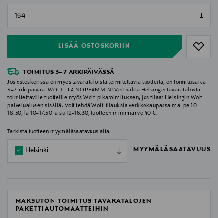
null
null
LISÄÄ OSTOSKORIIN
TOIMITUS 3–7 ARKIPÄIVÄSSÄ
Jos ostoskorissa on myös tavarataloista toimitettavia tuotteita, on toimitusaika
3–7 arkipäivää. WOLTILLA NOPEAMMIN! Voit valita Helsingin tavaratalosta
toimitettaville tuotteille myös Wolt-pikatoimituksen, jos tilaat Helsingin Wolt-
palvelualueen sisällä. Voit tehdä Wolt-tilauksia verkkokaupassa ma–pe 10–
18.30, la 10–17.30 ja su 12–16.30, tuotteen minimiarvo 40 €.
Tarkista tuotteen myymäläsaatavuus alta.
MYYMÄLÄSAATAVUUS
Helsinki
MAKSUTON TOIMITUS TAVARATALOJEN
PAKETTIAUTOMAATTEIHIN