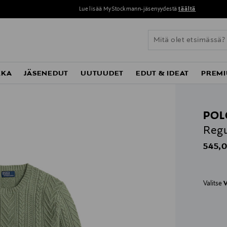
Lue lisää MyStockmann-jäsenyydestä
täältä
KKA
JÄSENEDUT
UUTUUDET
EDUT & IDEAT
PREMI
POL
Regu
Origin
545,0
Valitse
V