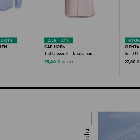
TUOTE
ALE –41%
ETU
REN
CAP HORN
CIENTA
Tad Classic Fit -kauluspaita
Solid U
Discounted Price
Original
Original Price
35,40 €
27,90 €
59,90 €