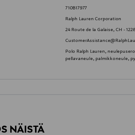
710B17977
Ralph Lauren Corporation
24 Route de la Galaise, CH - 12
CustomerAssistance@RalphLau
Polo Ralph Lauren, neulepusero
pellavaneule, palmikkoneule, 
0,00 €
inen tilaukseesi. Voit palauttaa tilaamasi tuotteen 30 vuorokauden ku
0,00 € – 4,90 €
rvitse ilmoittaa palautuksesta etukäteen.
ÖS NÄISTÄ
7,90 €–50,00 € kuljetusyhtiöstä ja 