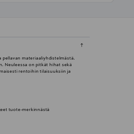
a pellavan materiaaliyhdistelmästä.
en. Neuleessa on pitkät hihat sekä
sesti rentoihin tilaisuuksiin ja
eet tuote-merkinnästä