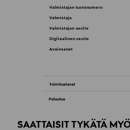
Valmistajan tuotenumero
Valmistaja
Valmistajan osoite
Digitaalinen osoite
Avainsanat
Toimitustavat
Nouto tavaratalosta
Palautus
Meille on hyvin tärkeää, että olet tyytyvä
Toimitus automaattiin tai noutopisteeseen
Palauttaminen on maksutonta eikä sinun ta
SAATTAISIT TYKÄTÄ MY
LUE TARKEMMAT PALAUTUSOHJEET
Kotiinkuljetus