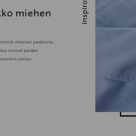
Inspiroidu
ikko miehen
mmistä miesten paidoista.
lus tuovat paidan
tenkin siistiin