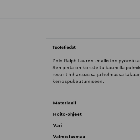
Tuotetiedot
Polo Ralph Lauren -malliston pyöreäkau
Sen pinta on koristeltu kauniilla palmi
resorit hihansuissa ja helmassa takaa
kerrospukeutumiseen.
Materiaali
Hoito-ohjeet
Väri
Valmistusmaa