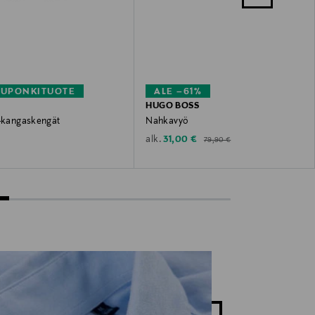
KUPONKITUOTE
ALE –61%
HUGO BOSS
 -kangaskengät
Nahkavyö
Original Price
 Price
Discounted Price
31,00 €
alk.
79,90 €