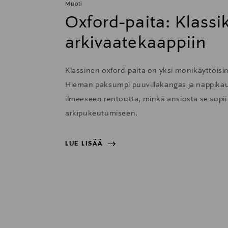
Muoti
Oxford-paita: Klass
arkivaatekaappiin
Klassinen oxford-paita on yksi monikäyttöisi
Hieman paksumpi puuvillakangas ja nappikau
ilmeeseen rentoutta, minkä ansiosta se sopii e
arkipukeutumiseen.
LUE LISÄÄ
LUE LISÄÄ