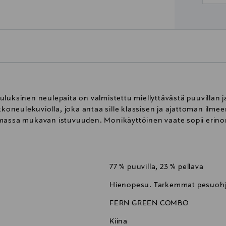
luksinen neulepaita on valmistettu miellyttävästä puuvillan j
kkoneulekuviolla, joka antaa sille klassisen ja ajattoman ilme
massa mukavan istuvuuden. Monikäyttöinen vaate sopii erinomai
77 % puuvilla, 23 % pellava
Hienopesu. Tarkemmat pesuohj
FERN GREEN COMBO
Kiina