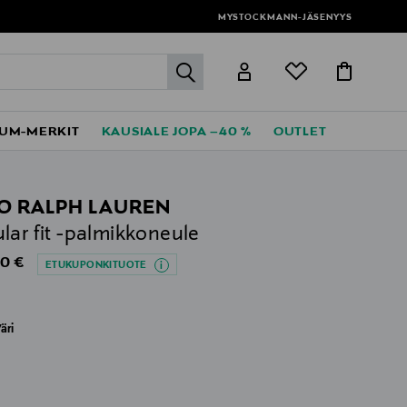
MYSTOCKMANN-JÄSENYYS
label.header.go
UM-MERKIT
KAUSIALE JOPA –40 %
OUTLET
O RALPH LAUREN
lar fit -palmikkoneule
al Price
0 €
ETUKUPONKITUOTE
äri