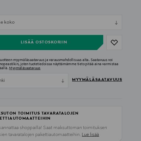
ull
tse koko
ull
LISÄÄ OSTOSKORIIN
 tuotteen myymäläsaatavuus ja varausmahdollisuus alta. Saatavuus voi
nopeastikin, joten tuotetiedoissa näyttämämme tieto pitää aina varmistaa
äällä.
Myymäläsaatavuus
MYYMÄLÄSAATAVUUS
nki
SUTON TOIMITUS TAVARATALOJEN
ETTIAUTOMAATTEIHIN
kannattaa shoppailla! Saat maksuttoman toimituksen
kien tavaratalojen pakettiautomaatteihin.
Lue lisää