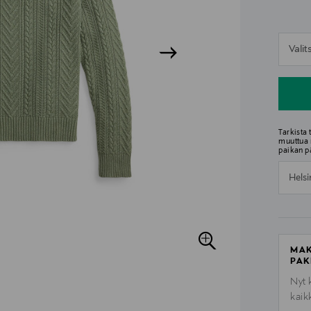
n
Vali
n
Tarkista
muuttua 
paikan p
Helsi
MAK
PAK
Nyt 
kaik