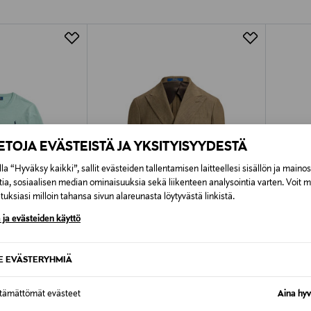
Alk. 6,90 €, kun toimitus on saatavi
IETOJA EVÄSTEISTÄ JA YKSITYISYYDESTÄ
la “Hyväksy kaikki”, sallit evästeiden tallentamisen laitteellesi sisällön ja maino
tia, sosiaalisen median ominaisuuksia sekä liikenteen analysointia varten. Voit 
uksiasi milloin tahansa sivun alareunasta löytyvästä linkistä.
 ja evästeiden käyttö
SE EVÄSTERYHMIÄ
ALE –42%
REN
POLO RALPH LAUREN
CANAD
ttämättömät evästeet
Aina hyv
Bleiseri
Chilliwa
untuvat