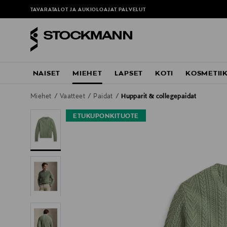
TAVARATALOT JA AUKIOLOAJAT
PALVELUT
NAISET
MIEHET
LAPSET
KOTI
KOSMETII
Miehet
Vaatteet
Paidat
Hupparit & collegepaidat
ETUKUPONKITUOTE