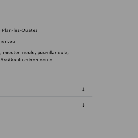
28 Plan-les-Ouates
ren.eu
, miesten neule, puuvillaneule,
pyöreäkauluksinen neule
luessa tuotteen vastaanottamisesta.
tuotteen koosta riippuen