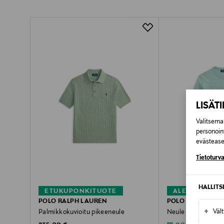
Pikatoimitus Wolt
LISÄT
Valitsemal
personoin
evästeaset
Tietoturva
HALLIT
ETUKUPONKITUOTE
ALE –40%
POLO RALPH LAUREN
POLO RALPH LAU
+
Väl
Palmikkokuvioitu pikeeneule
Neule