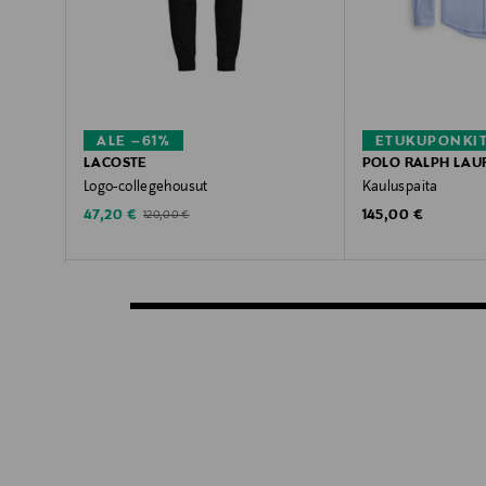
ALE –61%
ETUKUPONKI
LACOSTE
POLO RALPH LAU
Logo-collegehousut
Kauluspaita
Discounted Price
Original Price
Original Price
47,20 €
145,00 €
120,00 €