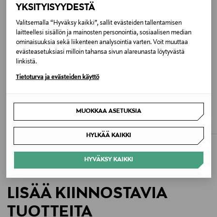
YKSITYISYYDESTÄ
Väri
Valitsemalla “Hyväksy kaikki”, sallit evästeiden tallentamisen
laitteellesi sisällön ja mainosten personointia, sosiaalisen median
DELICATE PINK
ominaisuuksia sekä liikenteen analysointia varten. Voit muuttaa
evästeasetuksiasi milloin tahansa sivun alareunasta löytyvästä
linkistä.
Koko
Tietoturva ja evästeiden käyttö
One size
ETUKUPONKITUOTE
ETUKUPONKITUOTE
Valmistusmaa
POLO RALPH LAUREN
NEW ERA
MUOKKAA ASETUKSIA
Westend Medium -punosvyö
Silver Flag Pin Newera -pinssi
Intia
Original Price
Original Price
80,00 €
16,00 €
HYLKÄÄ KAIKKI
Valmistajan tuotenumero
310876689001
HYVÄKSY KAIKKI
Valmistaja
LISÄÄ KIINNOSTAVIA
Ralph Lauren Corporation
TUOTTEITA