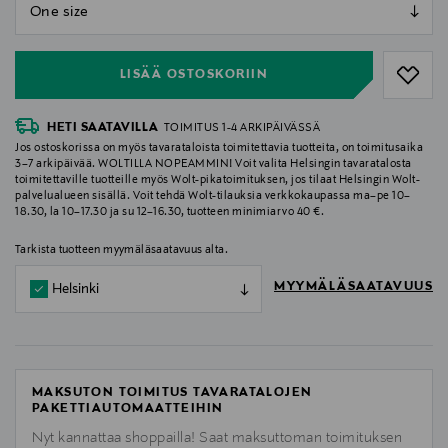
null
null
LISÄÄ OSTOSKORIIN
HETI SAATAVILLA
TOIMITUS 1-4 ARKIPÄIVÄSSÄ
Jos ostoskorissa on myös tavarataloista toimitettavia tuotteita, on toimitusaika
3–7 arkipäivää. WOLTILLA NOPEAMMIN! Voit valita Helsingin tavaratalosta
toimitettaville tuotteille myös Wolt-pikatoimituksen, jos tilaat Helsingin Wolt-
palvelualueen sisällä. Voit tehdä Wolt-tilauksia verkkokaupassa ma–pe 10–
18.30, la 10–17.30 ja su 12–16.30, tuotteen minimiarvo 40 €.
Tarkista tuotteen myymäläsaatavuus alta.
MYYMÄLÄSAATAVUUS
Helsinki
MAKSUTON TOIMITUS TAVARATALOJEN
PAKETTIAUTOMAATTEIHIN
Nyt kannattaa shoppailla! Saat maksuttoman toimituksen