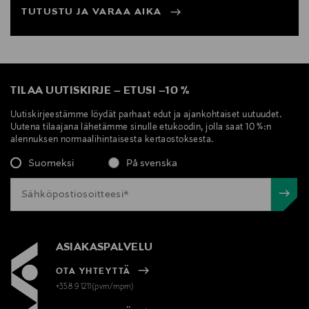
TUTUSTU JA VARAA AIKA
TILAA UUTISKIRJE
–
ETUSI
–
10 %
Uutiskirjeestämme löydät parhaat edut ja ajankohtaiset uutuudet.
Uutena tilaajana lähetämme sinulle etukoodin, jolla saat 10 %:n
alennuksen normaalihintaisesta kertaostoksesta.
Suomeksi
På svenska
ASIAKASPALVELU
OTA YHTEYTTÄ
+358 9 1211(pvm/mpm)