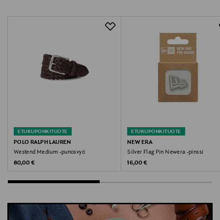
Valmistajan osoite
24 Route de la Galaise, CH - 1228 Plan-les-Ouates
Digitaalinen osoite
CustomerAssistance@RalphLauren.eu
Avainsanat
ralph lauren, ruokalappu, vauvan tarvikkeet
ETUKUPONKITUOTE
ETUKUPONKITUOTE
POLO RALPH LAUREN
NEW ERA
Westend Medium -punosvyö
Silver Flag Pin Newera -pinssi
Original Price
Original Price
80,00 €
16,00 €