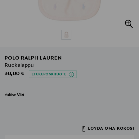
POLO RALPH LAUREN
Ruokalappu
Original Price
30,00 €
ETUKUPONKITUOTE
Valitse
Väri
LÖYDÄ OMA KOKOSI