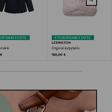
KUPONKITUOTE
ETUKUPONKITUOTE
LEXINGTON
kitakki
Original-kylpytakki
 Price
Original Price
 €
189,00 €