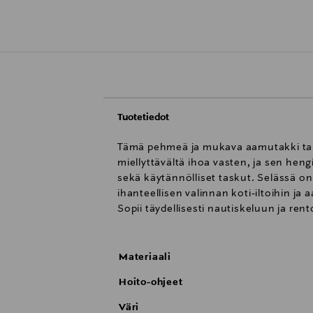
Tuotetiedot
Tämä pehmeä ja mukava aamutakki tarjo
miellyttävältä ihoa vasten, ja sen hen
sekä käytännölliset taskut. Selässä on 
ihanteellisen valinnan koti-iltoihin j
Sopii täydellisesti nautiskeluun ja re
Materiaali
Hoito-ohjeet
Väri