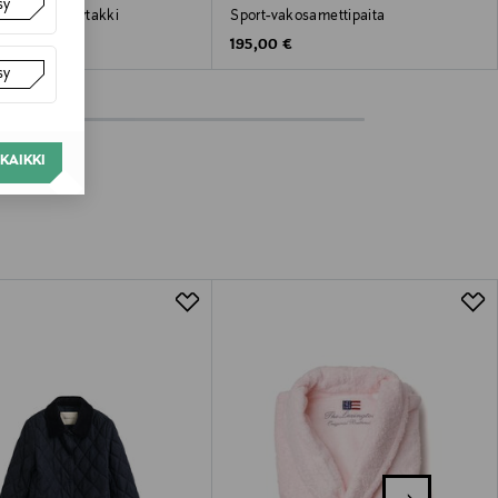
sy
enwich -kylpytakki
Sport-vakosamettipaita
 Price
Original Price
€
195,00 €
sy
KAIKKI