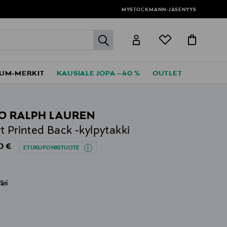
MYSTOCKMANN-JÄSENYYS
label.header.go
UM-MERKIT
KAUSIALE JOPA –40 %
OUTLET
O RALPH LAUREN
t Printed Back -kylpytakki
al Price
0 €
ETUKUPONKITUOTE
äri