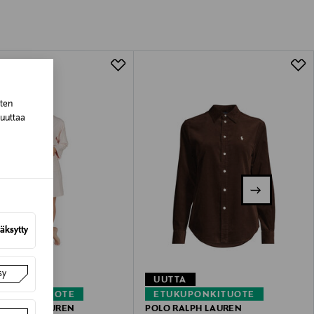
tuotteen koosta riippuen
lla valittuun osoitteeseen.
sten
muuttaa
äksytty
sy
UUTTA
KUPONKITUOTE
ETUKUPONKITUOTE
 RALPH LAUREN
POLO RALPH LAUREN