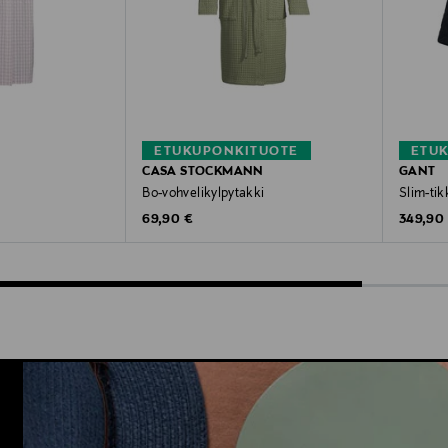
ETUKUPONKITUOTE
ETU
CASA STOCKMANN
GANT
Bo-vohvelikylpytakki
Slim-tik
Original Price
Original
e
69,90 €
349,90