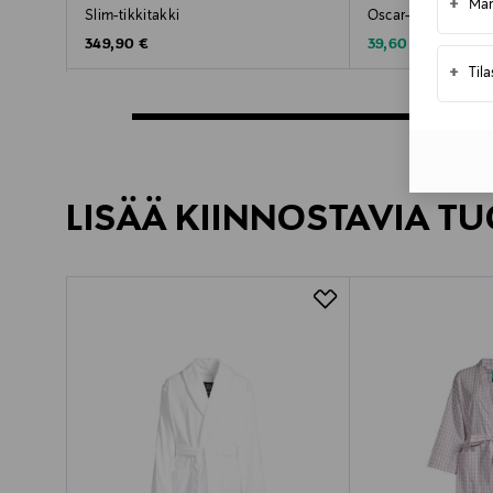
+
Mar
Slim-tikkitakki
Oscar-kylpytakki
Original Price
Discounted Price
Original Pric
349,90 €
39,60 €
99,90 €
+
Til
LISÄÄ KIINNOSTAVIA TU