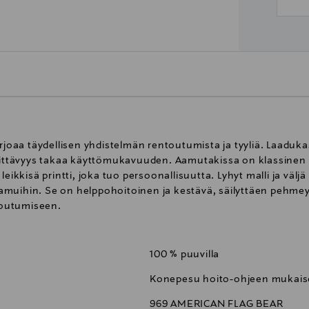
aa täydellisen yhdistelmän rentoutumista ja tyyliä. Laadukas
gittävyys takaa käyttömukavuuden. Aamutakissa on klassinen k
leikkisä printti, joka tuo persoonallisuutta. Lyhyt malli ja väl
a aamuihin. Se on helppohoitoinen ja kestävä, säilyttäen pehm
ntoutumiseen.
100 % puuvilla
Konepesu hoito-ohjeen mukaise
969 AMERICAN FLAG BEAR