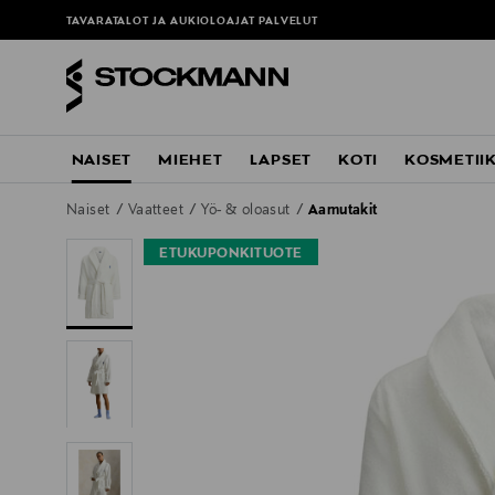
TAVARATALOT JA AUKIOLOAJAT
PALVELUT
NAISET
MIEHET
LAPSET
KOTI
KOSMETII
Naiset
Vaatteet
Yö- & oloasut
Aamutakit
ETUKUPONKITUOTE