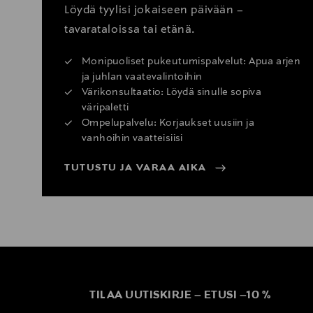
Löydä tyylisi jokaiseen päivään –
tavarataloissa tai etänä.
Monipuoliset pukeutumispalvelut: Apua arjen
ja juhlan vaatevalintoihin
Värikonsultaatio: Löydä sinulle sopiva
väripaletti
Ompelupalvelu: Korjaukset uusiin ja
vanhoihin vaatteisiisi
TUTUSTU JA VARAA AIKA
TILAA UUTISKIRJE
–
ETUSI
–
10 %