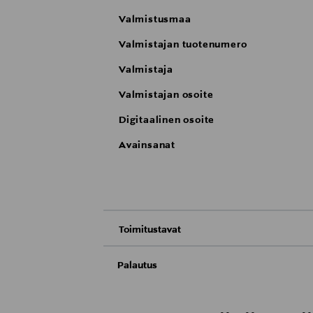
Valmistusmaa
Valmistajan tuotenumero
Valmistaja
Valmistajan osoite
Digitaalinen osoite
Avainsanat
Toimitustavat
Nouto tavaratalosta
Palautus
Meille on hyvin tärkeää, että olet tyytyvä
Toimitus automaattiin tai noutopisteeseen
Palauttaminen on maksutonta eikä sinun ta