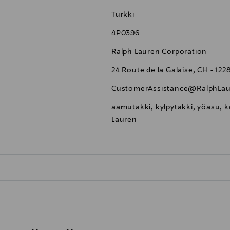
Turkki
4P0396
Ralph Lauren Corporation
24 Route de la Galaise, CH - 12
CustomerAssistance@RalphLau
aamutakki, kylpytakki, yöasu, 
Lauren
0,00 €
inen tilaukseesi. Voit palauttaa tilaamasi tuotteen 30 vuorokauden ku
0,00 € – 4,90 €
rvitse ilmoittaa palautuksesta etukäteen.