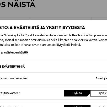
ÖS NÄISTÄ
7,90 €–50,00 € kuljetusyhtiöstä ja 
Alk. 6,90 €, kun toimitus on saatavi
IETOJA EVÄSTEISTÄ JA YKSITYISYYDESTÄ
la “Hyväksy kaikki”, sallit evästeiden tallentamisen laitteellesi sisällön ja maino
tia, sosiaalisen median ominaisuuksia sekä liikenteen analysointia varten. Voit 
uksiasi milloin tahansa sivun alareunasta löytyvästä linkistä.
 ja evästeiden käyttö
SE EVÄSTERYHMIÄ
ttämättömät evästeet
Aina hyv
autusevästeet
Hylkää
Hyväk
ETUKUPONKITUOTE
ETU
GEWEAR
CASA STOCKMANN
LAUREN