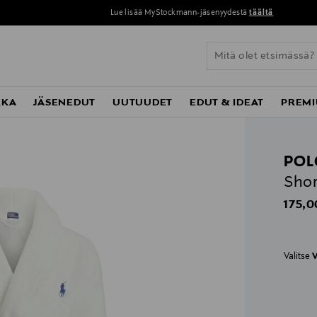
Lue lisää MyStockmann-jäsenyydestä
täältä
KKA
JÄSENEDUT
UUTUUDET
EDUT & IDEAT
PREMI
POL
Shor
Origin
175,0
Valitse
V