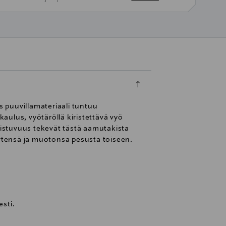
 puuvillamateriaali tuntuu
aulus, vyötäröllä kiristettävä vyö
jä istuvuus tekevät tästä aamutakista
eytensä ja muotonsa pesusta toiseen.
sti.