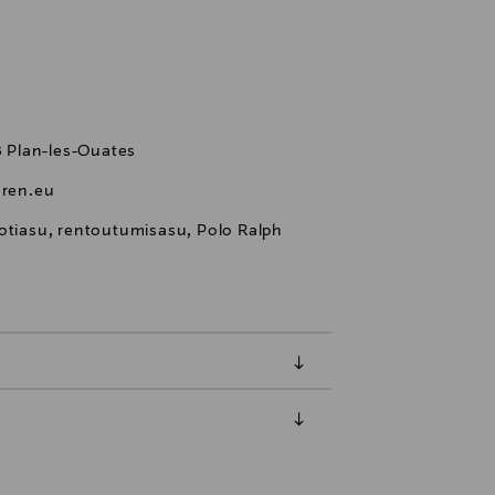
28 Plan-les-Ouates
ren.eu
kotiasu, rentoutumisasu, Polo Ralph
luessa tuotteen vastaanottamisesta.