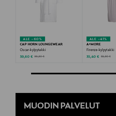
ALE –60%
ALE –41%
CAP HORN LOUNGEWEAR
A+MORE
Oscar-kylpytakki
Firenze-kylpytakki
Discounted Price
Discounted Price
Original Price
Original Pric
39,60 €
35,40 €
99,90 €
59,90 €
MUODIN PALVELUT