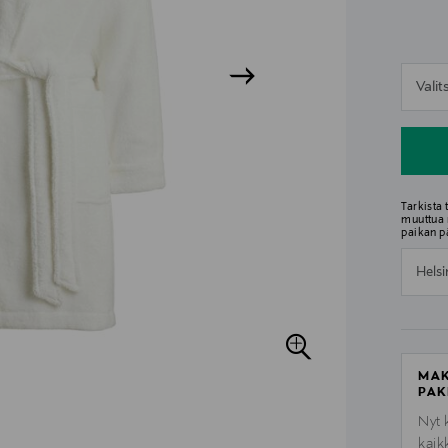
n
Vali
n
Tarkista
muuttua 
paikan p
Helsi
MAK
PAK
Nyt 
kaik