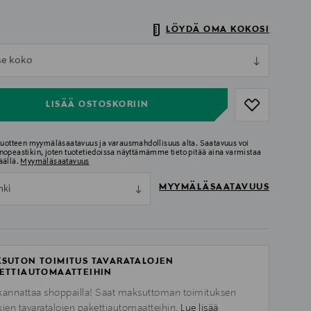
LÖYDÄ OMA KOKOSI
ull
tse koko
ull
LISÄÄ OSTOSKORIIN
 tuotteen myymäläsaatavuus ja varausmahdollisuus alta. Saatavuus voi
nopeastikin, joten tuotetiedoissa näyttämämme tieto pitää aina varmistaa
äällä.
Myymäläsaatavuus
MYYMÄLÄSAATAVUUS
nki
SUTON TOIMITUS TAVARATALOJEN
ETTIAUTOMAATTEIHIN
kannattaa shoppailla! Saat maksuttoman toimituksen
kien tavaratalojen pakettiautomaatteihin.
Lue lisää