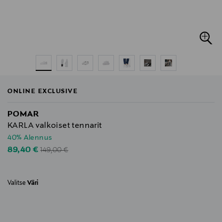
ONLINE EXCLUSIVE
POMAR
KARLA valkoiset tennarit
40% Alennus
Original Price
Discounted Price
89,40 €
149,00 €
Valitse
Väri