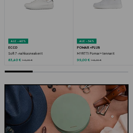
ALE –40%
ALE –34%
ECCO
POMAR +PLUS
Soft 7 -nahkasneakerit
MYRTTI Pomar+ tennarit
Discounted Price
Discounted Price
Original Price
Original Price
83,40 €
99,00 €
140,00 €
149,00 €