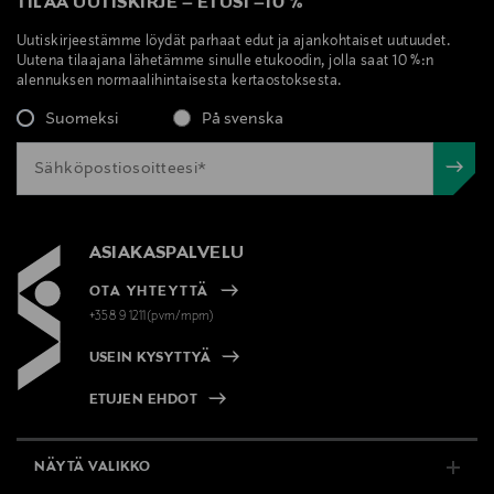
TILAA UUTISKIRJE
–
ETUSI
–
10 %
Uutiskirjeestämme löydät parhaat edut ja ajankohtaiset uutuudet.
Uutena tilaajana lähetämme sinulle etukoodin, jolla saat 10 %:n
alennuksen normaalihintaisesta kertaostoksesta.
Suomeksi
På svenska
ASIAKASPALVELU
OTA YHTEYTTÄ
+358 9 1211(pvm/mpm)
USEIN KYSYTTYÄ
ETUJEN EHDOT
NÄYTÄ VALIKKO