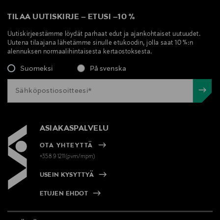
TILAA UUTISKIRJE
–
ETUSI
–
10 %
Uutiskirjeestämme löydät parhaat edut ja ajankohtaiset uutuudet.
Uutena tilaajana lähetämme sinulle etukoodin, jolla saat 10 %:n
alennuksen normaalihintaisesta kertaostoksesta.
Suomeksi
På svenska
ASIAKASPALVELU
OTA YHTEYTTÄ
+358 9 1211(pvm/mpm)
USEIN KYSYTTYÄ
ETUJEN EHDOT