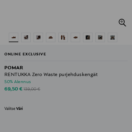
ONLINE EXCLUSIVE
POMAR
RENTUKKA Zero Waste purjehduskengät
50% Alennus
Original Price
Discounted Price
69,50 €
139,00 €
Valitse
Väri