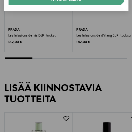
Turvallisuustiedot
Tärkeää: Syttyvää, kunnes kuivunut. Vältä avotulta ja
muita lämmönlähteitä. Varo suihkuttamasta silmiin.
PRADA
PRADA
Koko
Les Infusions de Iris EdP -tuoksu
Les Infusions de d'Ylang EdP -tuoksu
Original Price
Original Price
182,00 €
182,00 €
100 ml
Valmistusmaa
Espanja
Valmistajan tuotenumero
LISÄÄ KIINNOSTAVIA
8435137743223
TUOTTEITA
Valmistaja
Prada S.p.A.
Valmistajan osoite