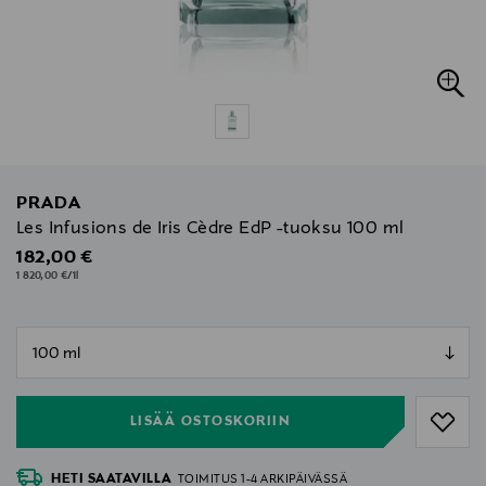
PRADA
Les Infusions de Iris Cèdre EdP -tuoksu 100 ml
Original Price
182,00 €
1 820,00 €/1l
null
null
LISÄÄ OSTOSKORIIN
HETI SAATAVILLA
TOIMITUS 1-4 ARKIPÄIVÄSSÄ