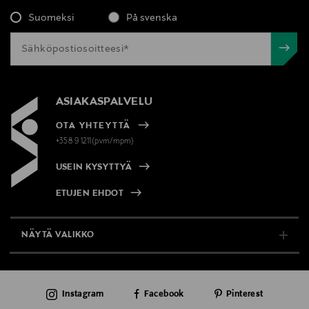
Suomeksi
På svenska
ASIAKASPALVELU
OTA YHTEYTTÄ
+358 9 1211(pvm/mpm)
USEIN KYSYTTYÄ
ETUJEN EHDOT
NÄYTÄ VALIKKO
TUKI & INFO
Instagram
Facebook
Pinterest
AJANKOHTAISTA