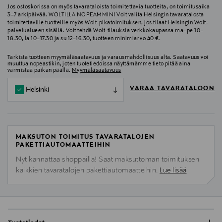
Jos ostoskorissa on myös tavarataloista toimitettavia tuotteita, on toimitusaika
3–7 arkipäivää. WOLTILLA NOPEAMMIN! Voit valita Helsingin tavaratalosta
toimitettaville tuotteille myös Wolt-pikatoimituksen, jos tilaat Helsingin Wolt-
palvelualueen sisällä. Voit tehdä Wolt-tilauksia verkkokaupassa ma–pe 10–
18.30, la 10–17.30 ja su 12–16.30, tuotteen minimiarvo 40 €.
Tarkista tuotteen myymäläsaatavuus ja varausmahdollisuus alta. Saatavuus voi
muuttua nopeastikin, joten tuotetiedoissa näyttämämme tieto pitää aina
varmistaa paikan päällä.
Myymäläsaatavuus
VARAA TAVARATALOON
Helsinki
MAKSUTON TOIMITUS TAVARATALOJEN
PAKETTIAUTOMAATTEIHIN
Nyt kannattaa shoppailla! Saat maksuttoman toimituksen
kaikkien tavaratalojen pakettiautomaatteihin.
Lue lisää