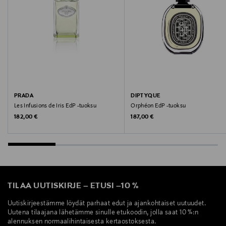
Via Fogazzaro 28, 20135 Milan, Italy
Digitaalinen osoite
client.service.eu@prada.com
Avainsanat
PRADA
DIPTYQUE
hajuvesi
Les Infusions de Iris EdP -tuoksu
Orphéon EdP -tuoksu
Original Price
Original Price
182,00 €
187,00 €
TILAA UUTISKIRJE
–
ETUSI
–
10 %
Uutiskirjeestämme löydät parhaat edut ja ajankohtaiset uutuudet.
Uutena tilaajana lähetämme sinulle etukoodin, jolla saat 10 %:n
alennuksen normaalihintaisesta kertaostoksesta.