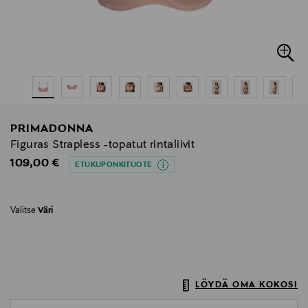
PRIMADONNA
Figuras Strapless -topatut rintaliivit
Original Price
109,00 €
ETUKUPONKITUOTE
Valitse
Väri
LÖYDÄ OMA KOKOSI