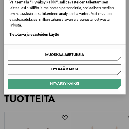
Valitsemalla “Hyväksy kaikki”, sallit evästeiden tallentamisen
ja pese pesupussissa hellävaraisella konepesulla
laitteellesi sisällön ja mainosten personointia, sosiaalisen median
kylmässä tai max. 30 asteisessa konepesussa.
ominaisuuksia sekä liikenteen analysointia varten. Voit muuttaa
evästeasetuksiasi milloin tahansa sivun alareunasta löytyvästä
linkistä.
Pesuohjeet
ALE –41%
ALE –41%
Tietoturva ja evästeiden käyttö
PRIMADONNA
PRIMADONNA
Konepesu
Figuras-rintaliivit
Figuras-rintaliivit
Discounted Price
Discounted Price
Original Price
Original Price
59,40 €
59,40 €
99,90 €
99,90 €
Pesulämpötila
MUOKKAA ASETUKSIA
30 °C
HYLKÄÄ KAIKKI
Väri
PWD POWDER
HYVÄKSY KAIKKI
LISÄÄ KIINNOSTAVIA
TUOTTEITA
Valmistusmaa
Kiina
Valmistajan tuotenumero