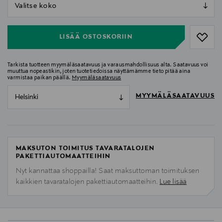
null
null
LISÄÄ OSTOSKORIIN
Tarkista tuotteen myymäläsaatavuus ja varausmahdollisuus alta. Saatavuus voi
muuttua nopeastikin, joten tuotetiedoissa näyttämämme tieto pitää aina
varmistaa paikan päällä.
Myymäläsaatavuus
MYYMÄLÄSAATAVUUS
Helsinki
MAKSUTON TOIMITUS TAVARATALOJEN
PAKETTIAUTOMAATTEIHIN
Nyt kannattaa shoppailla! Saat maksuttoman toimituksen
kaikkien tavaratalojen pakettiautomaatteihin.
Lue lisää