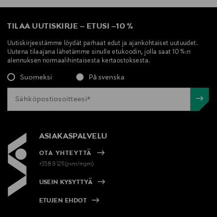
TILAA UUTISKIRJE
–
ETUSI
–
10 %
Uutiskirjeestämme löydät parhaat edut ja ajankohtaiset uutuudet.
Uutena tilaajana lähetämme sinulle etukoodin, jolla saat 10 %:n
alennuksen normaalihintaisesta kertaostoksesta.
Suomeksi
På svenska
ASIAKASPALVELU
OTA YHTEYTTÄ
+358 9 1211(pvm/mpm)
USEIN KYSYTTYÄ
ETUJEN EHDOT