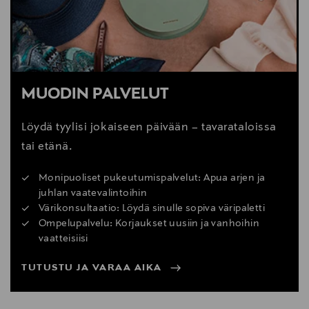
MUODIN PALVELUT
Löydä tyylisi jokaiseen päivään – tavarataloissa
tai etänä.
Monipuoliset pukeutumispalvelut: Apua arjen ja
juhlan vaatevalintoihin
Värikonsultaatio: Löydä sinulle sopiva väripaletti
Ompelupalvelu: Korjaukset uusiin ja vanhoihin
vaatteisiisi
TUTUSTU JA VARAA AIKA