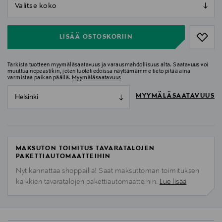
null
null
LISÄÄ OSTOSKORIIN
Tarkista tuotteen myymäläsaatavuus ja varausmahdollisuus alta. Saatavuus voi
muuttua nopeastikin, joten tuotetiedoissa näyttämämme tieto pitää aina
varmistaa paikan päällä.
Myymäläsaatavuus
MYYMÄLÄSAATAVUUS
Helsinki
MAKSUTON TOIMITUS TAVARATALOJEN
PAKETTIAUTOMAATTEIHIN
Nyt kannattaa shoppailla! Saat maksuttoman toimituksen
kaikkien tavaratalojen pakettiautomaatteihin.
Lue lisää