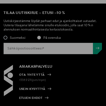
TILAA UUTISKIRJE
–
ETUSI
–
10 %
Uutiskirjeestämme löydät parhaat edut ja ajankohtaiset uutuudet.
Uutena tilaajana lähetämme sinulle etukoodin, jolla saat 10 %:n
alennuksen normaalihintaisesta kertaostoksesta.
Suomeksi
På svenska
ASIAKASPALVELU
OTA YHTEYTTÄ
+358 9 1211(pvm/mpm)
USEIN KYSYTTYÄ
ETUJEN EHDOT