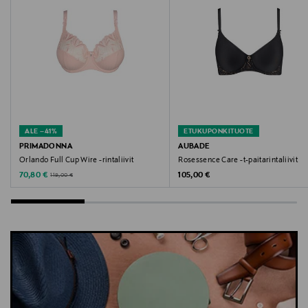
contacten@primadonna.com
Avainsanat
primadonna, rintaliivit, pitsirintaliivit, kaarituettu,
pehmeäkuppinen, toppaamaton, kokokuppinen
ALE –41%
ETUKUPONKITUOTE
PRIMADONNA
AUBADE
Orlando Full Cup Wire -rintaliivit
Rosessence Care -t-paitarintaliivit
Discounted Price
Original Price
Original Price
70,80 €
105,00 €
119,00 €