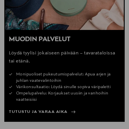
MUODIN PALVELUT
Löydä tyylisi jokaiseen päivään – tavarataloissa
tai etänä.
Monipuoliset pukeutumispalvelut: Apua arjen ja
juhlan vaatevalintoihin
Värikonsultaatio: Löydä sinulle sopiva väripaletti
Ompelupalvelu: Korjaukset uusiin ja vanhoihin
vaatteisiisi
TUTUSTU JA VARAA AIKA