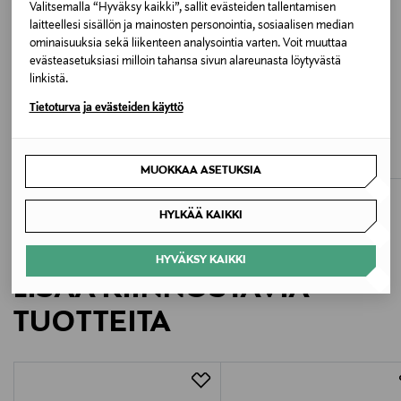
Valitsemalla “Hyväksy kaikki”, sallit evästeiden tallentamisen
Väri
laitteellesi sisällön ja mainosten personointia, sosiaalisen median
ominaisuuksia sekä liikenteen analysointia varten. Voit muuttaa
NUDE
evästeasetuksiasi milloin tahansa sivun alareunasta löytyvästä
linkistä.
Valmistusmaa
ETUKUPONKITUOTE
UUTTA
ETUKUPONKITUOTE
Tietoturva ja evästeiden käyttö
PRIMADONNA
PRIMADONNA
Tunisia
Deauville full cup -rintaliivit
Deauville -kaariliivit
Original Price
Original Price
120,00 €
119,00 €
Valmistajan tuotenumero
MUOKKAA ASETUKSIA
0162120/2121
HYLKÄÄ KAIKKI
Valmistaja
HYVÄKSY KAIKKI
Primadonna S.p.A.
LISÄÄ KIINNOSTAVIA
Valmistajan osoite
TUOTTEITA
Lageweg 4, 9260 Schellebelle, Belgium
Digitaalinen osoite