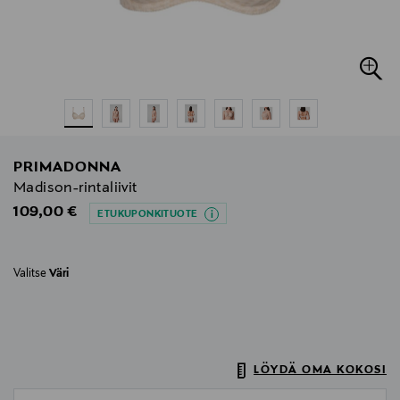
PRIMADONNA
Madison-rintaliivit
Original Price
109,00 €
ETUKUPONKITUOTE
Valitse
Väri
LÖYDÄ OMA KOKOSI