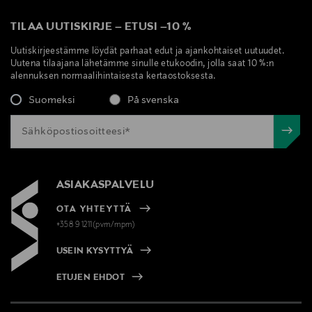
TILAA UUTISKIRJE
–
ETUSI
–
10 %
Uutiskirjeestämme löydät parhaat edut ja ajankohtaiset uutuudet.
Uutena tilaajana lähetämme sinulle etukoodin, jolla saat 10 %:n
alennuksen normaalihintaisesta kertaostoksesta.
Suomeksi
På svenska
ASIAKASPALVELU
OTA YHTEYTTÄ
+358 9 1211(pvm/mpm)
USEIN KYSYTTYÄ
ETUJEN EHDOT