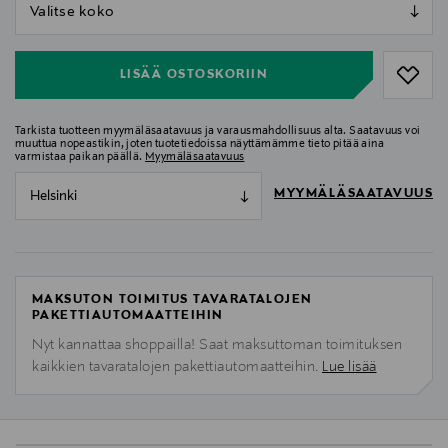
null
null
LISÄÄ OSTOSKORIIN
Tarkista tuotteen myymäläsaatavuus ja varausmahdollisuus alta. Saatavuus voi
muuttua nopeastikin, joten tuotetiedoissa näyttämämme tieto pitää aina
varmistaa paikan päällä.
Myymäläsaatavuus
MYYMÄLÄSAATAVUUS
Helsinki
MAKSUTON TOIMITUS TAVARATALOJEN
PAKETTIAUTOMAATTEIHIN
Nyt kannattaa shoppailla! Saat maksuttoman toimituksen
kaikkien tavaratalojen pakettiautomaatteihin.
Lue lisää