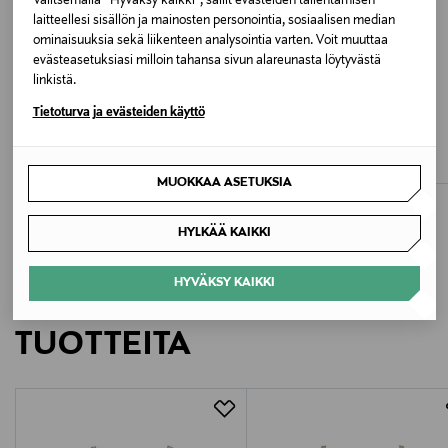
Valitsemalla “Hyväksy kaikki”, sallit evästeiden tallentamisen
laitteellesi sisällön ja mainosten personointia, sosiaalisen median
BLACK
ominaisuuksia sekä liikenteen analysointia varten. Voit muuttaa
evästeasetuksiasi milloin tahansa sivun alareunasta löytyvästä
Valmistusmaa
linkistä.
ETUKUPONKITUOTE
ETUKUPONKITUOTE
Tunisia
Tietoturva ja evästeiden käyttö
PRIMADONNA
PRIMADONNA
Deauville Full Cup -rintaliivit
Kero Padded Balcony -rintaliivit
Valmistajan tuotenumero
Original Price
Original Price
120,00 €
105,00 €
MUOKKAA ASETUKSIA
0162120/2121
HYLKÄÄ KAIKKI
Valmistaja
Primadonna S.p.A.
HYVÄKSY KAIKKI
LISÄÄ KIINNOSTAVIA
Valmistajan osoite
TUOTTEITA
Lageweg 4, 9260 Schellebelle, Belgium
Digitaalinen osoite
contacten@primadonna.com