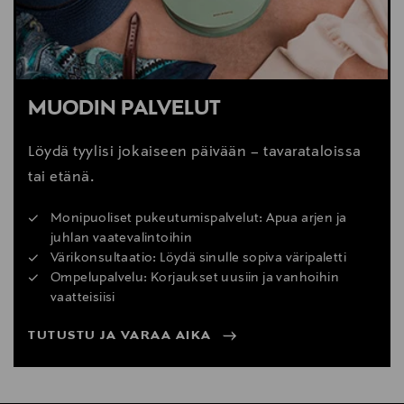
MUODIN PALVELUT
Löydä tyylisi jokaiseen päivään – tavarataloissa
tai etänä.
Monipuoliset pukeutumispalvelut: Apua arjen ja
juhlan vaatevalintoihin
Värikonsultaatio: Löydä sinulle sopiva väripaletti
Ompelupalvelu: Korjaukset uusiin ja vanhoihin
vaatteisiisi
TUTUSTU JA VARAA AIKA