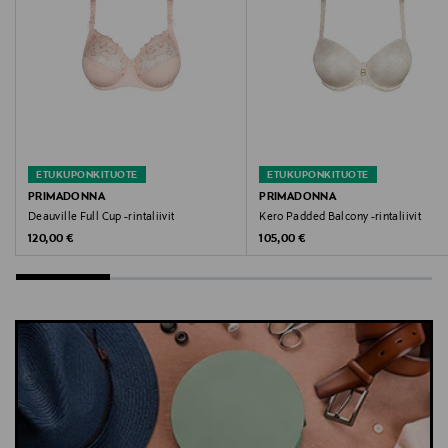
ETUKUPONKITUOTE
ETUKUPONKITUOTE
PRIMADONNA
PRIMADONNA
Deauville Full Cup -rintaliivit
Kero Padded Balcony -rintaliivit
Original Price
Original Price
120,00 €
105,00 €