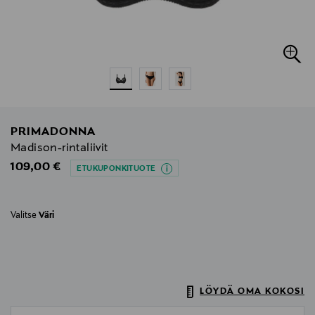
PRIMADONNA
Madison-rintaliivit
Original Price
109,00 €
ETUKUPONKITUOTE
Valitse
Väri
LÖYDÄ OMA KOKOSI