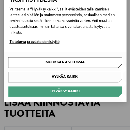
YKSITYISYYDESTÄ
Täyte
Valitsemalla “Hyväksy kaikki”, sallit evästeiden tallentamisen
Ei lainkaan
laitteellesi sisällön ja mainosten personointia, sosiaalisen median
ominaisuuksia sekä liikenteen analysointia varten. Voit muuttaa
Hoito-ohjeet
evästeasetuksiasi milloin tahansa sivun alareunasta löytyvästä
linkistä.
Hienopesu 30 °C, pestävä pesupussissa
Tietoturva ja evästeiden käyttö
ALE –41%
ETUKUPONKITUOTE
Väri
PRIMADONNA
PRIMADONNA
Orlando Full Cup Wire -rintaliivit
Montara Full Cup -rintaliivit
TRR TRUE RED
Discounted Price
Original Price
MUOKKAA ASETUKSIA
Original Price
70,80 €
83,90 €
119,00 €
Koko
HYLKÄÄ KAIKKI
80D
HYVÄKSY KAIKKI
Valmistusmaa
LISÄÄ KIINNOSTAVIA
Kiina
TUOTTEITA
Valmistajan tuotenumero
163380