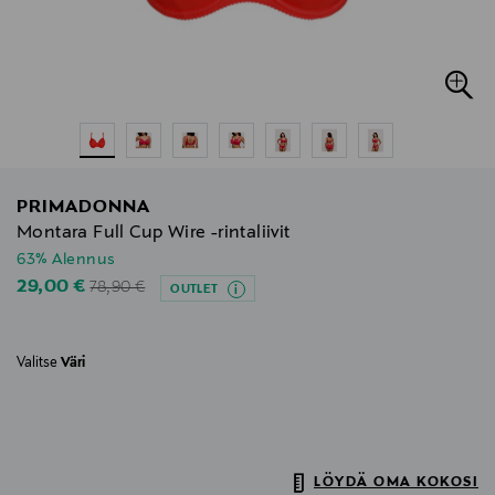
PRIMADONNA
Montara Full Cup Wire -rintaliivit
63% Alennus
Original Price
Discounted Price
29,00 €
78,90 €
OUTLET
Valitse
Väri
LÖYDÄ OMA KOKOSI