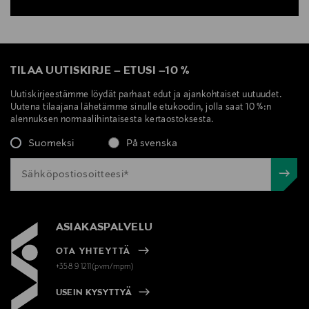
TILAA UUTISKIRJE
–
ETUSI
–
10 %
Uutiskirjeestämme löydät parhaat edut ja ajankohtaiset uutuudet.
Uutena tilaajana lähetämme sinulle etukoodin, jolla saat 10 %:n
alennuksen normaalihintaisesta kertaostoksesta.
Suomeksi
På svenska
ASIAKASPALVELU
OTA YHTEYTTÄ
+358 9 1211(pvm/mpm)
USEIN KYSYTTYÄ