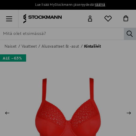
Lue lisää MyStockmann-jäsenyydestä
täältä
Menu
la
ETSI KAIKKI
NAISET
MIEHET
LAPSET
KOTI
KOSMETIIK
Naiset
Vaatteet
Alusvaatteet & -asut
Rintaliivit
ALE –63%