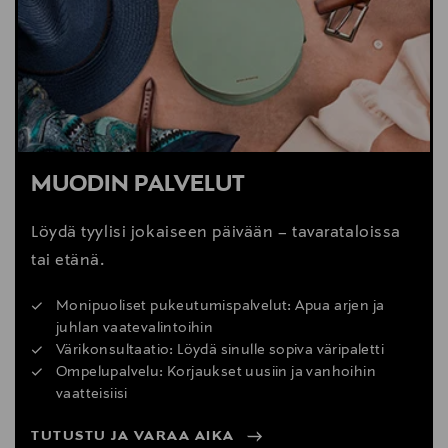
MUODIN PALVELUT
Löydä tyylisi jokaiseen päivään – tavarataloissa
tai etänä.
Monipuoliset pukeutumispalvelut: Apua arjen ja
juhlan vaatevalintoihin
Värikonsultaatio: Löydä sinulle sopiva väripaletti
Ompelupalvelu: Korjaukset uusiin ja vanhoihin
vaatteisiisi
TUTUSTU JA VARAA AIKA