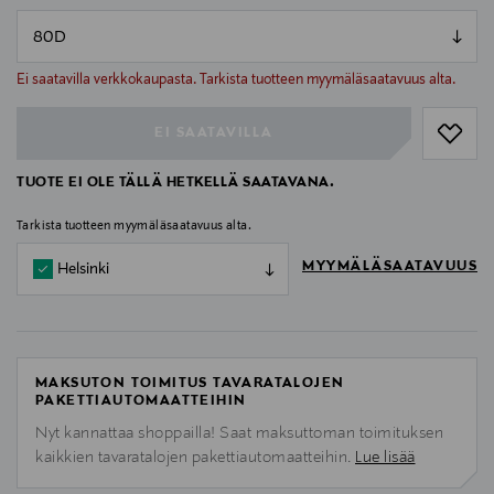
null
null
Ei saatavilla verkkokaupasta. Tarkista tuotteen myymäläsaatavuus alta.
EI SAATAVILLA
TUOTE EI OLE TÄLLÄ HETKELLÄ SAATAVANA.
Tarkista tuotteen myymäläsaatavuus alta.
MYYMÄLÄSAATAVUUS
Helsinki
MAKSUTON TOIMITUS TAVARATALOJEN
PAKETTIAUTOMAATTEIHIN
Nyt kannattaa shoppailla! Saat maksuttoman toimituksen
kaikkien tavaratalojen pakettiautomaatteihin.
Lue lisää