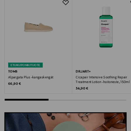
Valmistaja
Primadonna S.p.A.
Valmistajan osoite
Lageweg 4, 9260 Schellebelle, Belgium
Digitaalinen osoite
ETUKUPONKITUOTE
contacten@primadonna.com
TOMS
DR.JART+
Alpargata Plus -kangaskengät
Cicapair Intensive Soothing Repair
Treatment Lotion -hoitoneste, 150ml
Original Price
66,90 €
Avainsanat
Original Price
34,90 €
rintaliivit, alusvaatteet, täyskuppiset rintaliivit,
PrimaDonna, alusasut, kaarituelliset rintaliivit