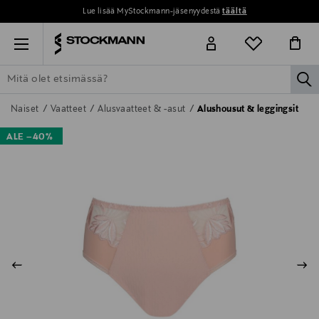
Lue lisää MyStockmann-jäsenyydestä
täältä
Menu
la
ETSI KAIKKI
NAISET
MIEHET
LAPSET
KOTI
KOSMETIIK
Naiset
Vaatteet
Alusvaatteet & -asut
Alushousut & leggingsit
ALE –40%