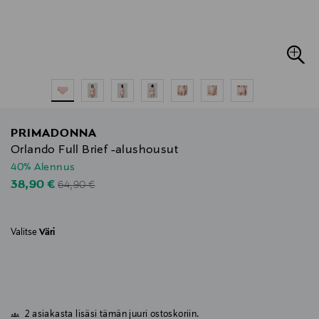
PRIMADONNA
Orlando Full Brief -alushousut
40% Alennus
Original Price
Discounted Price
38,90 €
64,90 €
Valitse
Väri
2 asiakasta lisäsi tämän juuri ostoskoriin.