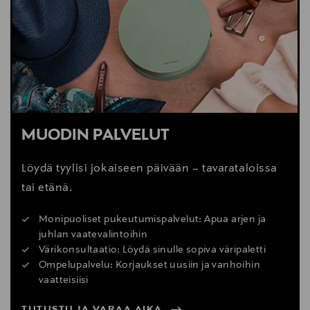
MUODIN PALVELUT
Löydä tyylisi jokaiseen päivään – tavarataloissa
tai etänä.
Monipuoliset pukeutumispalvelut: Apua arjen ja
juhlan vaatevalintoihin
Värikonsultaatio: Löydä sinulle sopiva väripaletti
Ompelupalvelu: Korjaukset uusiin ja vanhoihin
vaatteisiisi
TUTUSTU JA VARAA AIKA