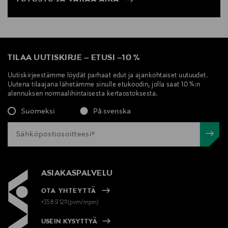
TILAA UUTISKIRJE
–
ETUSI
–
10 %
Uutiskirjeestämme löydät parhaat edut ja ajankohtaiset uutuudet.
Uutena tilaajana lähetämme sinulle etukoodin, jolla saat 10 %:n
alennuksen normaalihintaisesta kertaostoksesta.
Suomeksi
På svenska
ASIAKASPALVELU
OTA YHTEYTTÄ
+358 9 1211(pvm/mpm)
USEIN KYSYTTYÄ