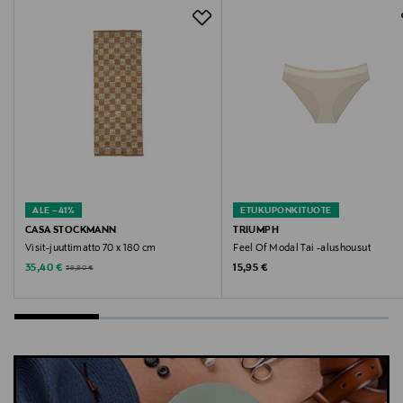
contacten@primadonna.com
Avainsanat
korkeavyötäröiset alushousut, brief-alushousut
ALE –41%
ETUKUPONKITUOTE
CASA STOCKMANN
TRIUMPH
Visit-juuttimatto 70 x 180 cm
Feel Of Modal Tai -alushousut
Discounted Price
Original Price
Original Price
35,40 €
15,95 €
59,90 €