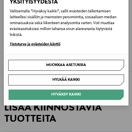
YKSITYISYYDESTÄ
Väri
Valitsemalla “Hyväksy kaikki”, sallit evästeiden tallentamisen
PEP PEARLY PINK
laitteellesi sisällön ja mainosten personointia, sosiaalisen median
ominaisuuksia sekä liikenteen analysointia varten. Voit muuttaa
Valmistusmaa
evästeasetuksiasi milloin tahansa sivun alareunasta löytyvästä
linkistä.
Tunisia
Tietoturva ja evästeiden käyttö
ALE –40%
ALE –40%
Valmistajan tuotenumero
FELINA
OPUS
Seranada-rintaliivit
Musia-farkkushortsit
0563151
MUOKKAA ASETUKSIA
Discounted Price
Discounted Price
Original Price
Original Price
65,40 €
56,90 €
109,00 €
94,90 €
Valmistaja
HYLKÄÄ KAIKKI
Primadonna S.p.A.
HYVÄKSY KAIKKI
Valmistajan osoite
LISÄÄ KIINNOSTAVIA
Lageweg 4, 9260 Schellebelle, Belgium
TUOTTEITA
Digitaalinen osoite