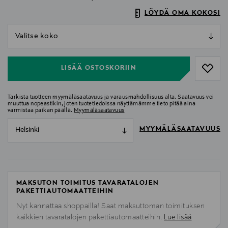
LÖYDÄ OMA KOKOSI
null
null
LISÄÄ OSTOSKORIIN
Tarkista tuotteen myymäläsaatavuus ja varausmahdollisuus alta. Saatavuus voi
muuttua nopeastikin, joten tuotetiedoissa näyttämämme tieto pitää aina
varmistaa paikan päällä.
Myymäläsaatavuus
MYYMÄLÄSAATAVUUS
Helsinki
MAKSUTON TOIMITUS TAVARATALOJEN
PAKETTIAUTOMAATTEIHIN
Nyt kannattaa shoppailla! Saat maksuttoman toimituksen
kaikkien tavaratalojen pakettiautomaatteihin.
Lue lisää