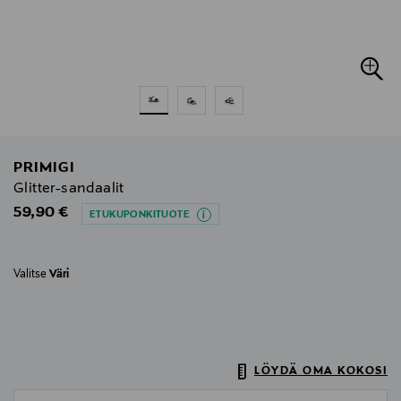
PRIMIGI
Glitter-sandaalit
Original Price
59,90 €
ETUKUPONKITUOTE
Valitse
Väri
LÖYDÄ OMA KOKOSI