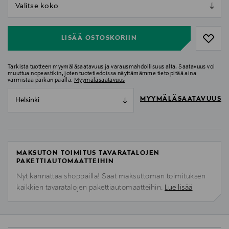
null
null
LISÄÄ OSTOSKORIIN
Tarkista tuotteen myymäläsaatavuus ja varausmahdollisuus alta. Saatavuus voi
muuttua nopeastikin, joten tuotetiedoissa näyttämämme tieto pitää aina
varmistaa paikan päällä.
Myymäläsaatavuus
MYYMÄLÄSAATAVUUS
Helsinki
MAKSUTON TOIMITUS TAVARATALOJEN
PAKETTIAUTOMAATTEIHIN
Nyt kannattaa shoppailla! Saat maksuttoman toimituksen
kaikkien tavaratalojen pakettiautomaatteihin.
Lue lisää