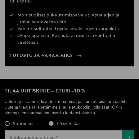
tai etänä.
Monipuoliset pukeutumispalvelut: Apua arjen ja
juhlan vaatevalintoihin
Värikonsultaatio: Löydä sinulle sopiva väripaletti
Ompelupalvelu: Korjaukset uusiin ja vanhoihin
vaatteisiisi
TUTUSTU JA VARAA AIKA
TILAA UUTISKIRJE
–
ETUSI
–
10 %
Uutiskirjeestämme löydät parhaat edut ja ajankohtaiset uutuudet.
Uutena tilaajana lähetämme sinulle etukoodin, jolla saat 10 %:n
alennuksen normaalihintaisesta kertaostoksesta.
Suomeksi
På svenska