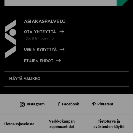
ASIAKASPALVELU
OTA YHTEYTTÄ
+358 9 1211(pvm/mpm)
USEIN KYSYTTYÄ
ETUJEN EHDOT
NÄYTÄ VALIKKO
TUKI & INFO
Instagram
Facebook
Pinterest
AJANKOHTAISTA
PALVELUT
Verkkokaupan
Tietoturva ja
Tietosuojaseloste
sopimusehdot
evästeiden käyttö