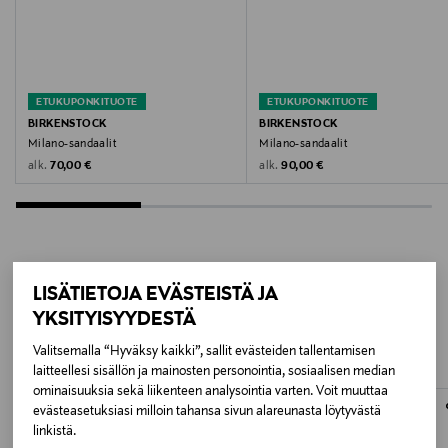
Valmistusmaa
Tunisia
Valmistajan tuotenumero
ETUKUPONKITUOTE
ETUKUPONKITUOTE
BIRKENSTOCK
BIRKENSTOCK
1385144
Milano-sandaalit
Milano-sandaalit
Original Price
Original Price
alk.
alk.
70,00 €
90,00 €
Valmistaja
Primigi S.p.A.
Valmistajan osoite
LISÄTIETOJA EVÄSTEISTÄ JA
LISÄÄ KIINNOSTAVIA
IMAC spa - IGI Division, Via Sandro Pertini 6, 06073
YKSITYISYYDESTÄ
Ellera di Corciano (PG), Italy
TUOTTEITA
Valitsemalla “Hyväksy kaikki”, sallit evästeiden tallentamisen
Digitaalinen osoite
laitteellesi sisällön ja mainosten personointia, sosiaalisen median
ominaisuuksia sekä liikenteen analysointia varten. Voit muuttaa
assistenza.shoponline@primigi.it
evästeasetuksiasi milloin tahansa sivun alareunasta löytyvästä
linkistä.