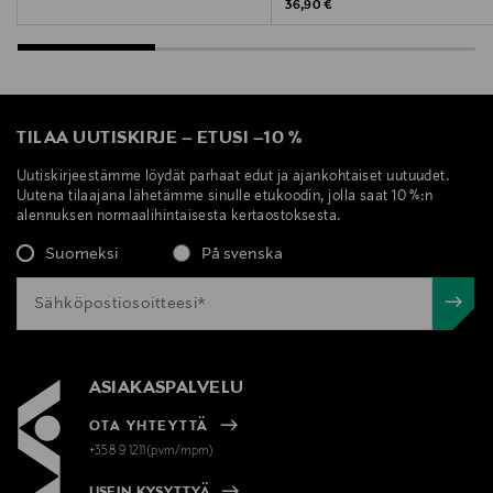
Original Price
36,90 €
TILAA UUTISKIRJE
–
ETUSI
–
10 %
Uutiskirjeestämme löydät parhaat edut ja ajankohtaiset uutuudet.
Uutena tilaajana lähetämme sinulle etukoodin, jolla saat 10 %:n
alennuksen normaalihintaisesta kertaostoksesta.
Suomeksi
På svenska
ASIAKASPALVELU
OTA YHTEYTTÄ
+358 9 1211(pvm/mpm)