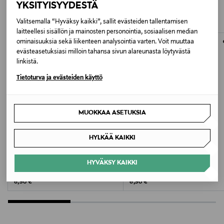
alkuperäispakkauksissaan ja palautettavan tuotteen sinetin
Tuotetta tulisi käyttää 12 viikkoa näkyvien tulosten
YKSITYISYYDESTÄ
NÄISTÄ
848809
tulee olla ehjä. Avattua tuotetta ei voi palauttaa.
saavuttamiseksi.
Valitsemalla “Hyväksy kaikki”, sallit evästeiden tallentamisen
laitteellesi sisällön ja mainosten personointia, sosiaalisen median
LUE TARKEMMAT PALAUTUSOHJEET
Avainsanat
TUOTTEEN MYY JA TOIMITTAA EROTTAJAN APTEEKKI
ominaisuuksia sekä liikenteen analysointia varten. Voit muuttaa
priorin extra, priorin, hiusten ravintolisä, hiustenlähtö,
evästeasetuksiasi milloin tahansa sivun alareunasta löytyvästä
linkistä.
biotiini, tuuheammat hiukset, hiusten hyvinvointi,
vehnänalkio, hoitoneste, hiusliuos
Tietoturva ja evästeiden käyttö
MUOKKAA ASETUKSIA
HYLKÄÄ KAIKKI
VITA MIMS
VITA MIMS
HYVÄKSY KAIKKI
Beauty -ravintolisä
Immune Support -ravintolisä
Original Price
Original Price
6,90 €
6,90 €