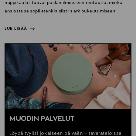
nappikaulus tuovat paidan ilmeeseen rentoutta, minkä
ansiosta se sopii etenkin siistiin arkipukeutumiseen.
LUE LISÄÄ
NÄYTÄ VÄHEMMÄN
LUE LISÄÄ
MUODIN PALVELUT
Löydä tyylisi jokaiseen päivään – tavarataloissa