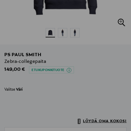
PS PAUL SMITH
Zebra-collegepaita
Original Price
149,00 €
ETUKUPONKITUOTE
Valitse
Väri
LÖYDÄ OMA KOKOSI