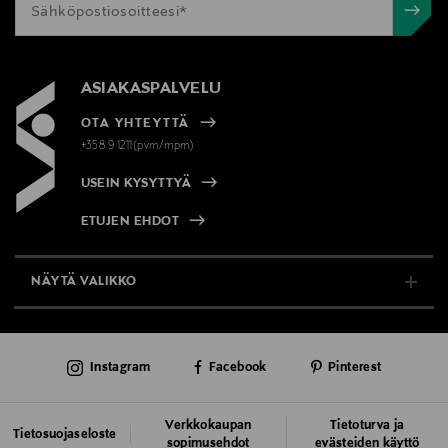
ASIAKASPALVELU
OTA YHTEYTTÄ
+358 9 1211(pvm/mpm)
USEIN KYSYTTYÄ
ETUJEN EHDOT
NÄYTÄ VALIKKO
TUKI & INFO
Instagram
Facebook
Pinterest
AJANKOHTAISTA
PALVELUT
Verkkokaupan
Tietoturva ja
Tietosuojaseloste
sopimusehdot
evästeiden käyttö