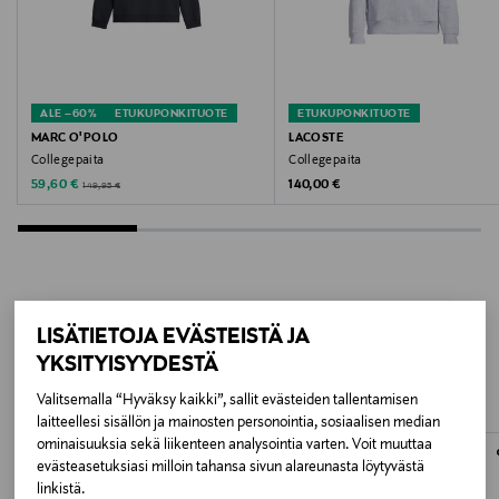
Valmistajan tuotenumero
M2R-027R-KZEBRA
ALE –60%
ETUKUPONKITUOTE
ETUKUPONKITUOTE
Valmistaja
MARC O'POLO
LACOSTE
Collegepaita
Collegepaita
S Group APS
Discounted Price
Original Price
Original Price
59,60 €
140,00 €
149,95 €
Valmistajan osoite
S Group APS, Nordvestvej 31, 9000, Aalborg, Denmark
Digitaalinen osoite
LISÄÄ KIINNOSTAVIA
LISÄTIETOJA EVÄSTEISTÄ JA
enquiries@paulsmith.co.uk
YKSITYISYYDESTÄ
TUOTTEITA
Valitsemalla “Hyväksy kaikki”, sallit evästeiden tallentamisen
Avainsanat
laitteellesi sisällön ja mainosten personointia, sosiaalisen median
Paul Smith, pitkähihainen paita, miesten paidat,
ominaisuuksia sekä liikenteen analysointia varten. Voit muuttaa
evästeasetuksiasi milloin tahansa sivun alareunasta löytyvästä
luomupuuvillapaita, college, paita miehelle
linkistä.