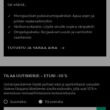
tai etänä.
Monipuoliset pukeutumispalvelut: Apua arjen ja
juhlan vaatevalintoihin
Värikonsultaatio: Löydä sinulle sopiva väripaletti
Ompelupalvelu: Korjaukset uusiin ja vanhoihin
vaatteisiisi
TUTUSTU JA VARAA AIKA
TILAA UUTISKIRJE
–
ETUSI
–
10 %
Uutiskirjeestämme löydät parhaat edut ja ajankohtaiset uutuudet.
Uutena tilaajana lähetämme sinulle etukoodin, jolla saat 10 %:n
alennuksen normaalihintaisesta kertaostoksesta.
Suomeksi
På svenska