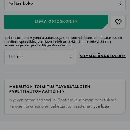
null
null
LISÄÄ OSTOSKORIIN
Tarkista tuotteen myymäläsaatavuus ja varausmahdollisuus alta. Saatavuus voi
muuttua nopeastikin, joten tuotetiedoissa näyttämämme tieto pitää aina
varmistaa paikan päällä.
Myymäläsaatavuus
MYYMÄLÄSAATAVUUS
Helsinki
MAKSUTON TOIMITUS TAVARATALOJEN
PAKETTIAUTOMAATTEIHIN
Nyt kannattaa shoppailla! Saat maksuttoman toimituksen
kaikkien tavaratalojen pakettiautomaatteihin.
Lue lisää