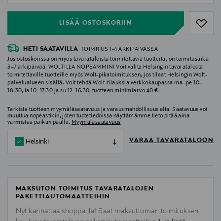
LISÄÄ OSTOSKORIIN
HETI SAATAVILLA
TOIMITUS 1-4 ARKIPÄIVÄSSÄ
Jos ostoskorissa on myös tavarataloista toimitettavia tuotteita, on toimitusaika
3–7 arkipäivää. WOLTILLA NOPEAMMIN! Voit valita Helsingin tavaratalosta
toimitettaville tuotteille myös Wolt-pikatoimituksen, jos tilaat Helsingin Wolt-
palvelualueen sisällä. Voit tehdä Wolt-tilauksia verkkokaupassa ma–pe 10–
18.30, la 10–17.30 ja su 12–16.30, tuotteen minimiarvo 40 €.
Tarkista tuotteen myymäläsaatavuus ja varausmahdollisuus alta. Saatavuus voi
muuttua nopeastikin, joten tuotetiedoissa näyttämämme tieto pitää aina
varmistaa paikan päällä.
Myymäläsaatavuus
VARAA TAVARATALOON
Helsinki
MAKSUTON TOIMITUS TAVARATALOJEN
PAKETTIAUTOMAATTEIHIN
Nyt kannattaa shoppailla! Saat maksuttoman toimituksen