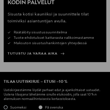
KODIN PALVELUT
Sisusta kotisi kauniiksi ja suunnittele tilat
toimiviksi asiantuntijan avulla.
Räätälöity sisustussuunnitelma
Tuote-ehdotukset kattavasta valikoimastamme
Maksuton sisustushankintojen yhteydessä
TUTUSTU JA VARAA AIKA
TILAA UUTISKIRJE
–
ETUSI
–
10 %
Uutiskirjeestämme löydät parhaat edut ja ajankohtaiset uutuudet.
Uutena tilaajana lähetämme sinulle etukoodin, jolla saat 10 %:n
alennuksen normaalihintaisesta kertaostoksesta.
Suomeksi
På svenska