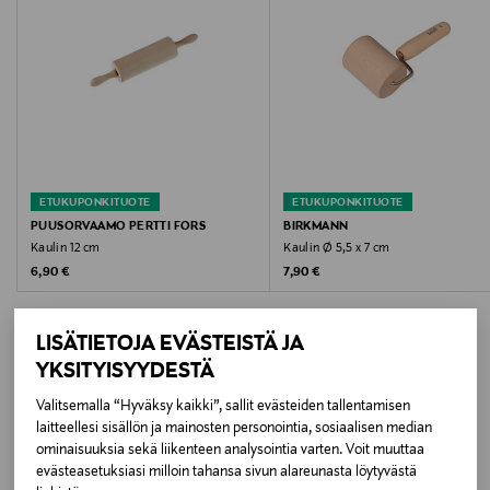
Koko
59 x 250 mm
Valmistusmaa
Suomi
Valmistajan tuotenumero
ETUKUPONKITUOTE
ETUKUPONKITUOTE
PUUSORVAAMO PERTTI FORS
BIRKMANN
53
Kaulin 12 cm
Kaulin Ø 5,5 x 7 cm
Original Price
Original Price
6,90 €
7,90 €
Valmistaja
Puusorvaamo Pertti Fors Oy
LISÄTIETOJA EVÄSTEISTÄ JA
YKSITYISYYDESTÄ
Valmistajan osoite
Valitsemalla “Hyväksy kaikki”, sallit evästeiden tallentamisen
Loukontie 18, 66440, Tervajoki, Finland
LISÄÄ KIINNOSTAVIA
laitteellesi sisällön ja mainosten personointia, sosiaalisen median
ominaisuuksia sekä liikenteen analysointia varten. Voit muuttaa
TUOTTEITA
Digitaalinen osoite
evästeasetuksiasi milloin tahansa sivun alareunasta löytyvästä