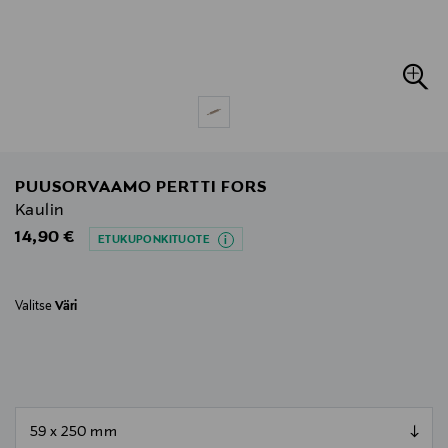
PUUSORVAAMO PERTTI FORS
Kaulin
Original Price
14,90 €
ETUKUPONKITUOTE
Valitse
Väri
null
null