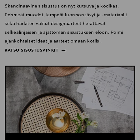
Skandinaavinen sisustus on nyt kutsuva ja kodikas.
Pehmeät muodot, lempeät luonnonsävyt ja -materiaalit
sekä harkiten valitut designaarteet herättävät
selkeälinjaisen ja ajattoman sisustuksen eloon. Poimi
ajankohtaiset ideat ja aarteet omaan kotiisi.
KATSO SISUSTUSVINKIT
NÄYTÄ VÄHEMMÄN
KATSO SISUSTUSVINKIT