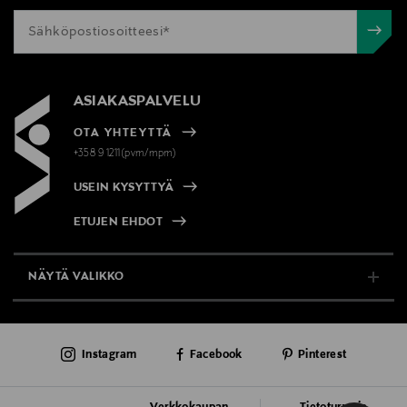
ASIAKASPALVELU
OTA YHTEYTTÄ
+358 9 1211(pvm/mpm)
USEIN KYSYTTYÄ
ETUJEN EHDOT
NÄYTÄ VALIKKO
TUKI & INFO
Instagram
Facebook
Pinterest
AJANKOHTAISTA
PALVELUT