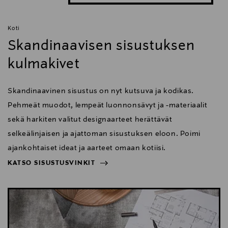
Koti
Skandinaavisen sisustuksen
kulmakivet
Skandinaavinen sisustus on nyt kutsuva ja kodikas.
Pehmeät muodot, lempeät luonnonsävyt ja -materiaalit
sekä harkiten valitut designaarteet herättävät
selkeälinjaisen ja ajattoman sisustuksen eloon. Poimi
ajankohtaiset ideat ja aarteet omaan kotiisi.
KATSO SISUSTUSVINKIT
NÄYTÄ VÄHEMMÄN
KATSO SISUSTUSVINKIT