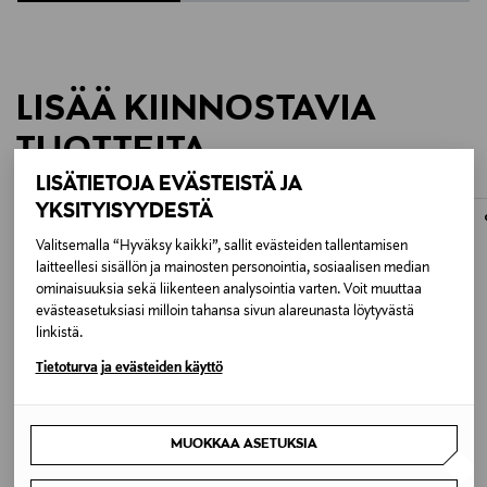
Eriste: Vaahto-polyetyleeni
LISÄÄ KIINNOSTAVIA
Kapasitanssi: 57 pF/m
TUOTTEITA
LISÄTIETOJA EVÄSTEISTÄ JA
Induktanssi: 0.45 uH/m
YKSITYISYYDESTÄ
Valitsemalla “Hyväksy kaikki”, sallit evästeiden tallentamisen
laitteellesi sisällön ja mainosten personointia, sosiaalisen median
ominaisuuksia sekä liikenteen analysointia varten. Voit muuttaa
Sarjaresistanssi: 0.050 Ohm/m
evästeasetuksiasi milloin tahansa sivun alareunasta löytyvästä
linkistä.
Tietoturva ja evästeiden käyttö
Hävikki @ 10kHz: 0.00250
MUOKKAA ASETUKSIA
ALE –60%
ALE –61%
A+MORE
NOOM
Ulkokuori: helmiäismusta PVC