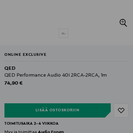
ONLINE EXCLUSIVE
QED
QED Performance Audio 40i 2RCA-2RCA, 1m
Original Price
74,90 €
null
null
LISÄÄ OSTOSKORIIN
TOIMITUSAIKA 2–4 VIIKKOA
Myy ja toimittaa
Audio Forum