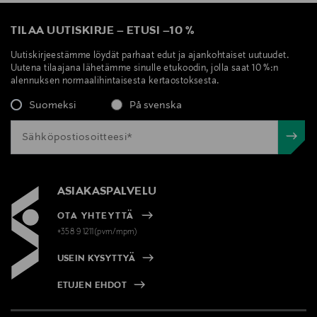
TILAA UUTISKIRJE
–
ETUSI
–
10 %
Uutiskirjeestämme löydät parhaat edut ja ajankohtaiset uutuudet.
Uutena tilaajana lähetämme sinulle etukoodin, jolla saat 10 %:n
alennuksen normaalihintaisesta kertaostoksesta.
Suomeksi
På svenska
ASIAKASPALVELU
OTA YHTEYTTÄ
+358 9 1211(pvm/mpm)
USEIN KYSYTTYÄ
ETUJEN EHDOT