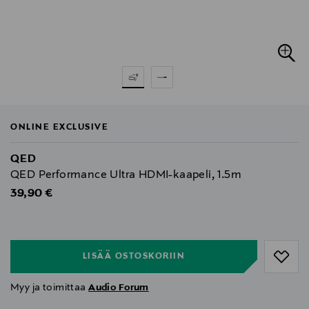
ONLINE EXCLUSIVE
QED
QED Performance Ultra HDMI-kaapeli, 1.5m
Original Price
39,90 €
null
null
LISÄÄ OSTOSKORIIN
Myy ja toimittaa
Audio Forum