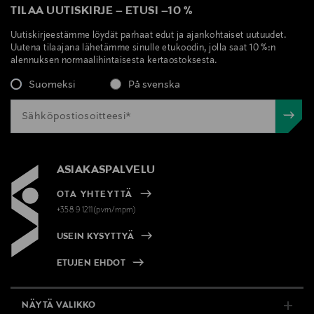
TILAA UUTISKIRJE
–
ETUSI
–
10 %
Tukee 4K@120Hz pakkaamatonta videoresoluutiota
Uutiskirjeestämme löydät parhaat edut ja ajankohtaiset uutuudet.
Uutena tilaajana lähetämme sinulle etukoodin, jolla saat 10 %:n
Tukee HDR:ää
alennuksen normaalihintaisesta kertaostoksesta.
Suomeksi
På svenska
Tukee parannettua äänen paluukanavaa (eARC)
Taaksepäin yhteensopiva HDMI 2.0b- ja 1.4b -
standardien kanssa
Tukee HDCP 2.2:ta suojatun yhteyden luomiseksi
ASIAKASPALVELU
lähteen ja näytön välille
OTA YHTEYTTÄ
99,999 % happivapaat kuparijohtimet
+358 9 1211(pvm/mpm)
USEIN KYSYTTYÄ
ETUJEN EHDOT
Mihin tämä kaapeli erityisesti sopii?
NÄYTÄ VALIKKO