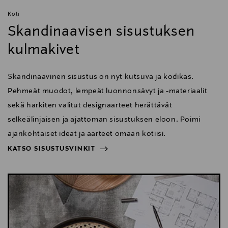
laboratorion virallisen hyväksyntäleiman välittömästi
tunnistettavan Ultra High Speed ??Certification
Koti
Program -tarran muodossa. Voit skannata tarrassa
Skandinaavisen sisustuksen
olevan QR-koodin virallisella HDMI-sovelluksella, jotta
kulmakivet
voit olla varma siitä, että kaapeli on aito QED Ultra
High Speed ??HDMI-kaapeli.
Skandinaavinen sisustus on nyt kutsuva ja kodikas.
Pehmeät muodot, lempeät luonnonsävyt ja -materiaalit
Taaksepäin yhteensopiva
sekä harkiten valitut designaarteet herättävät
selkeälinjaisen ja ajattoman sisustuksen eloon. Poimi
ajankohtaiset ideat ja aarteet omaan kotiisi.
Kaikki kaapelit ovat täysin taaksepäin yhteensopivia
KATSO SISUSTUSVINKIT
HDMI 2.0b- ja 1.4b -standardien kanssa.
NÄYTÄ VÄHEMMÄN
KATSO SISUSTUSVINKIT
eFlex-muotoilu