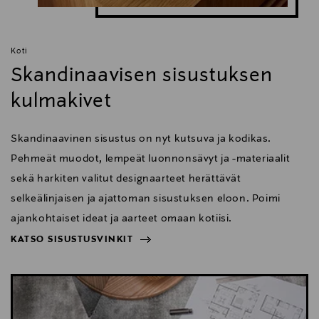
Koti
Skandinaavisen sisustuksen
kulmakivet
Skandinaavinen sisustus on nyt kutsuva ja kodikas.
Pehmeät muodot, lempeät luonnonsävyt ja -materiaalit
sekä harkiten valitut designaarteet herättävät
selkeälinjaisen ja ajattoman sisustuksen eloon. Poimi
ajankohtaiset ideat ja aarteet omaan kotiisi.
KATSO SISUSTUSVINKIT
NÄYTÄ VÄHEMMÄN
KATSO SISUSTUSVINKIT