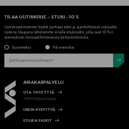
TILAA UUTISKIRJE
–
ETUSI
–
10 %
Uutiskirjeestämme löydät parhaat edut ja ajankohtaiset uutuudet.
Uutena tilaajana lähetämme sinulle etukoodin, jolla saat 10 %:n
alennuksen normaalihintaisesta kertaostoksesta.
Suomeksi
På svenska
ASIAKASPALVELU
OTA YHTEYTTÄ
+358 9 1211(pvm/mpm)
USEIN KYSYTTYÄ
ETUJEN EHDOT