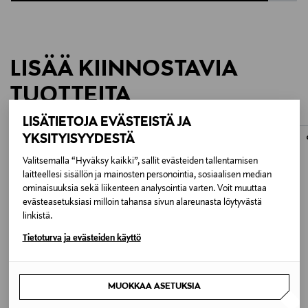
LISÄÄ KIINNOSTAVIA
TUOTTEITA
LISÄTIETOJA EVÄSTEISTÄ JA
ONLINE EXCLUSIVE
ONLINE EXCLUSIVE
YKSITYISYYDESTÄ
Valitsemalla “Hyväksy kaikki”, sallit evästeiden tallentamisen
laitteellesi sisällön ja mainosten personointia, sosiaalisen median
ominaisuuksia sekä liikenteen analysointia varten. Voit muuttaa
evästeasetuksiasi milloin tahansa sivun alareunasta löytyvästä
linkistä.
Tietoturva ja evästeiden käyttö
MUOKKAA ASETUKSIA
QED
QED