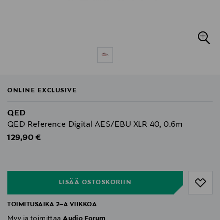
ONLINE EXCLUSIVE
QED
QED Reference Digital AES/EBU XLR 40, 0.6m
Original Price
129,90 €
null
null
LISÄÄ OSTOSKORIIN
TOIMITUSAIKA 2–4 VIIKKOA
Myy ja toimittaa
Audio Forum