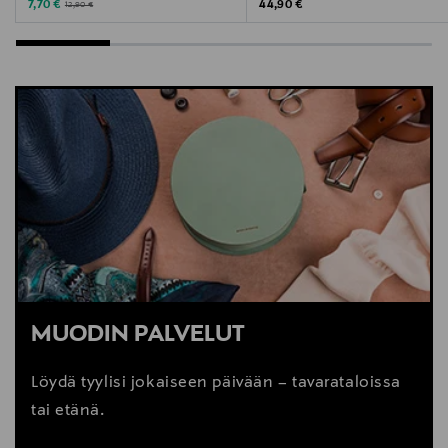
Discounted Price
Original Price
Original Price
7,70 €
44,90 €
12,90 €
MUODIN PALVELUT
Löydä tyylisi jokaiseen päivään – tavarataloissa
tai etänä.