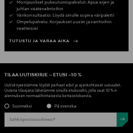
Monipuoliset pukeutumispalvelut: Apua arjen ja
juhlan vaatevalintoihin
Värikonsultaatio: Löydä sinulle sopiva väripaletti
Ompelupalvelu: Korjaukset uusiin ja vanhoihin
vaatteisiisi
TUTUSTU JA VARAA AIKA
TILAA UUTISKIRJE
–
ETUSI
–
10 %
Uutiskirjeestämme löydät parhaat edut ja ajankohtaiset uutuudet.
Uutena tilaajana lähetämme sinulle etukoodin, jolla saat 10 %:n
alennuksen normaalihintaisesta kertaostoksesta.
Suomeksi
På svenska