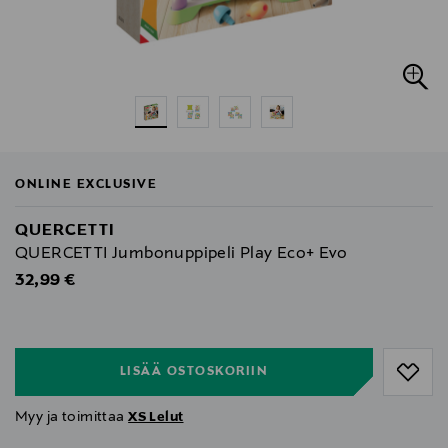
ONLINE EXCLUSIVE
QUERCETTI
QUERCETTI Jumbonuppipeli Play Eco+ Evo
Original Price
32,99 €
null
null
LISÄÄ OSTOSKORIIN
Myy ja toimittaa
XS Lelut