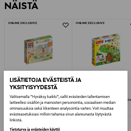
NÄISTÄ
LUE TARKEMMAT PALAUTUSOHJEET
Ikäsuositus
2+
ONLINE EXCLUSIVE
ONLINE EXCLUSIVE
Avainsanat
quercetti jumbonuppipeli, lelu ekologinen, lasten peli,
palikkapeli, ekologiset lelut, värikäs nuppipeli,
kehittävä oppimispeli
LISÄTIETOJA EVÄSTEISTÄ JA
YKSITYISYYDESTÄ
QUERCETTI
QUERCETTI
Valitsemalla “Hyväksy kaikki”, sallit evästeiden tallentamisen
QUERCETTI Nuppipeli Fantacolor Play
QUERCETTI tasapainopeli Stay Appl
laitteellesi sisällön ja mainosten personointia, sosiaalisen median
Eco+
Original Price
26,99 €
ominaisuuksia sekä liikenteen analysointia varten. Voit muuttaa
Original Price
26,99 €
evästeasetuksiasi milloin tahansa sivun alareunasta löytyvästä
linkistä.
Tietoturva ja evästeiden käyttö