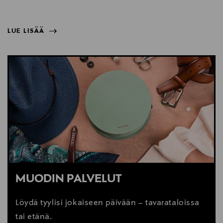
LUE LISÄÄ
NÄYTÄ VÄHEMMÄN
LUE LISÄÄ
MUODIN PALVELUT
Löydä tyylisi jokaiseen päivään – tavarataloissa
tai etänä.