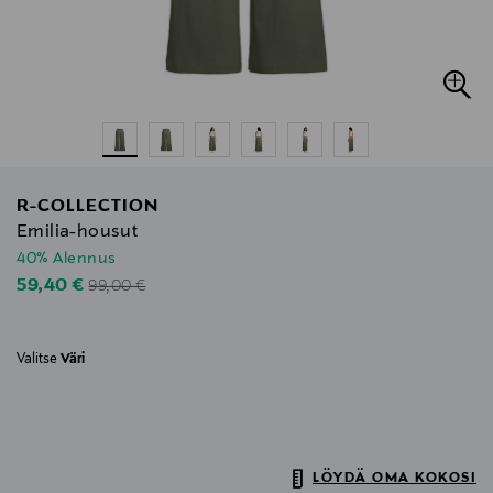
R-COLLECTION
Emilia-housut
40% Alennus
Original Price
Discounted Price
59,40 €
99,00 €
Valitse
Väri
LÖYDÄ OMA KOKOSI