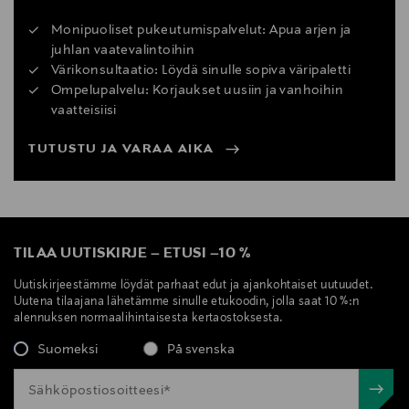
Monipuoliset pukeutumispalvelut: Apua arjen ja
juhlan vaatevalintoihin
Värikonsultaatio: Löydä sinulle sopiva väripaletti
Ompelupalvelu: Korjaukset uusiin ja vanhoihin
vaatteisiisi
TUTUSTU JA VARAA AIKA
TILAA UUTISKIRJE
–
ETUSI
–
10 %
Uutiskirjeestämme löydät parhaat edut ja ajankohtaiset uutuudet.
Uutena tilaajana lähetämme sinulle etukoodin, jolla saat 10 %:n
alennuksen normaalihintaisesta kertaostoksesta.
Suomeksi
På svenska