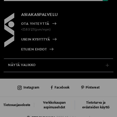
ASIAKASPALVELU
OTA YHTEYTTÄ
+358 9 1211(pvm/mpm)
USEIN KYSYTTYÄ
ETUJEN EHDOT
NÄYTÄ VALIKKO
TUKI & INFO
Instagram
Facebook
Pinterest
AJANKOHTAISTA
PALVELUT
Verkkokaupan
Tietoturva ja
Tietosuojaseloste
sopimusehdot
evästeiden käyttö
VASTUULLISUUS