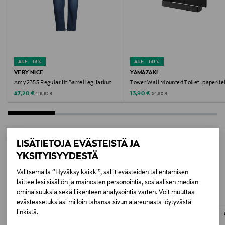
Väri
MOSS GREEN
Valmistusmaa
ALE –61%
ALE –60%
Viro
VERY NICE
YAMAZAKI
Amy 2355 Regular fit Barrel leg-farkut
Tower Wall Mounted Toilet -paperite
Valmistajan tuotenumero
Discounted Price
Discounted Price
Original Price
Original Price
47,20 €
13,90 €
119,95 €
34,90 €
3552556
Valmistaja
LISÄTIETOJA EVÄSTEISTÄ JA
Rockseri Oy
YKSITYISYYDESTÄ
LISÄÄ KIINNOSTAVIA
Valitsemalla “Hyväksy kaikki”, sallit evästeiden tallentamisen
Valmistajan osoite
TUOTTEITA
laitteellesi sisällön ja mainosten personointia, sosiaalisen median
Rockseri Oy / R-Collection, Kasarminkatu 8, 87100,
ominaisuuksia sekä liikenteen analysointia varten. Voit muuttaa
evästeasetuksiasi milloin tahansa sivun alareunasta löytyvästä
Kajaani, Finland
linkistä.