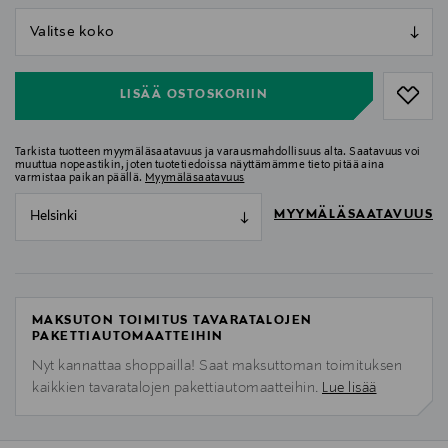
null
null
LISÄÄ OSTOSKORIIN
Tarkista tuotteen myymäläsaatavuus ja varausmahdollisuus alta. Saatavuus voi
muuttua nopeastikin, joten tuotetiedoissa näyttämämme tieto pitää aina
varmistaa paikan päällä.
Myymäläsaatavuus
MYYMÄLÄSAATAVUUS
Helsinki
MAKSUTON TOIMITUS TAVARATALOJEN
PAKETTIAUTOMAATTEIHIN
Nyt kannattaa shoppailla! Saat maksuttoman toimituksen
kaikkien tavaratalojen pakettiautomaatteihin.
Lue lisää