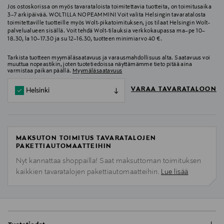
Jos ostoskorissa on myös tavarataloista toimitettavia tuotteita, on toimitusaika
3–7 arkipäivää. WOLTILLA NOPEAMMIN! Voit valita Helsingin tavaratalosta
toimitettaville tuotteille myös Wolt-pikatoimituksen, jos tilaat Helsingin Wolt-
palvelualueen sisällä. Voit tehdä Wolt-tilauksia verkkokaupassa ma–pe 10–
18.30, la 10–17.30 ja su 12–16.30, tuotteen minimiarvo 40 €.
Tarkista tuotteen myymäläsaatavuus ja varausmahdollisuus alta. Saatavuus voi
muuttua nopeastikin, joten tuotetiedoissa näyttämämme tieto pitää aina
varmistaa paikan päällä.
Myymäläsaatavuus
VARAA TAVARATALOON
Helsinki
MAKSUTON TOIMITUS TAVARATALOJEN
PAKETTIAUTOMAATTEIHIN
Nyt kannattaa shoppailla! Saat maksuttoman toimituksen
kaikkien tavaratalojen pakettiautomaatteihin.
Lue lisää