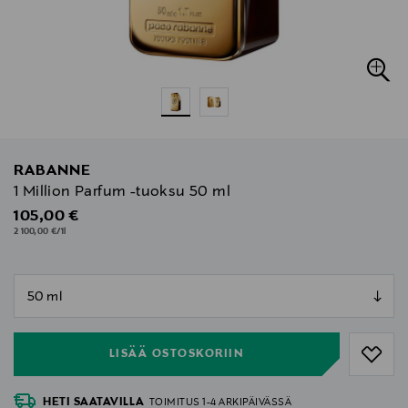
RABANNE
1 Million Parfum -tuoksu 50 ml
Original Price
105,00 €
2 100,00 €/1l
null
null
LISÄÄ OSTOSKORIIN
HETI SAATAVILLA
TOIMITUS 1-4 ARKIPÄIVÄSSÄ