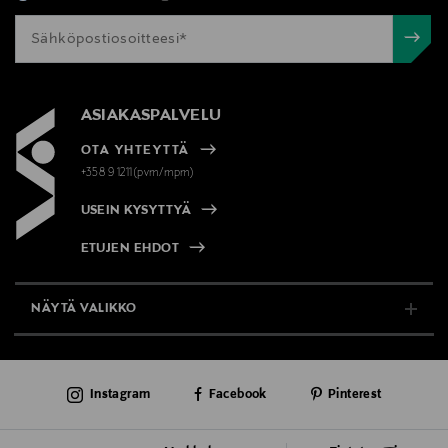
ASIAKASPALVELU
OTA YHTEYTTÄ
+358 9 1211(pvm/mpm)
USEIN KYSYTTYÄ
ETUJEN EHDOT
NÄYTÄ VALIKKO
TUKI & INFO
Instagram
Facebook
Pinterest
AJANKOHTAISTA
PALVELUT