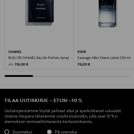
CHANEL
DIOR
BLEU DE CHANEL Eau De Parfum Spray
Sauvage After Shave Lotion 100 ml
Original Price
Original Price
alk.
119,00 €
76,00 €
TILAA UUTISKIRJE
–
ETUSI
–
10 %
Uutiskirjeestämme löydät parhaat edut ja ajankohtaiset uutuudet.
Uutena tilaajana lähetämme sinulle etukoodin, jolla saat 10 %:n
alennuksen normaalihintaisesta kertaostoksesta.
Suomeksi
På svenska