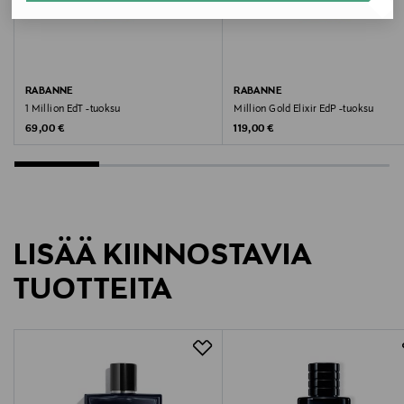
Valmistusmaa
Espanja
Valmistaja
RABANNE
RABANNE
1 Million EdT -tuoksu
Million Gold Elixir EdP -tuoksu
Sirowa Finland Ltd Oy
Original Price
Original Price
69,00 €
119,00 €
Valmistajan osoite
Miestentie 9 C, 02150 Espoo, Finland
Digitaalinen osoite
LISÄÄ KIINNOSTAVIA
kuluttajapalvelu@sirowa.com
TUOTTEITA
Avainsanat
Paco Rabanne, tuoksu, hajuvesi, Paco Rabanne One
Million