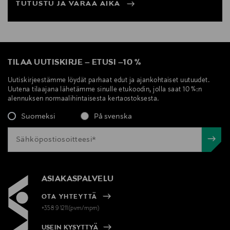
TUTUSTU JA VARAA AIKA
TILAA UUTISKIRJE
–
ETUSI
–
10 %
Uutiskirjeestämme löydät parhaat edut ja ajankohtaiset uutuudet.
Uutena tilaajana lähetämme sinulle etukoodin, jolla saat 10 %:n
alennuksen normaalihintaisesta kertaostoksesta.
Suomeksi
På svenska
ASIAKASPALVELU
OTA YHTEYTTÄ
+358 9 1211(pvm/mpm)
USEIN KYSYTTYÄ