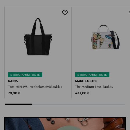
RAINS APS
Valmistajan osoite
Ib Spang Olsens Gade 12, 8200 Aarhus N, Denmark
Digitaalinen osoite
mail@rains.com
Avainsanat
ETUKUPONKITUOTE
ETUKUPONKITUOTE
shopperi, vedenpitävä laukku, olkalaukku, käsilaukku,
RAINS
MARC JACOBS
Tote Mini W3 - vedenkestävä laukku
The Medium Tote -laukku
laukku, Rains, kassi, vedenpitävä
Original Price
Original Price
70,00 €
447,00 €