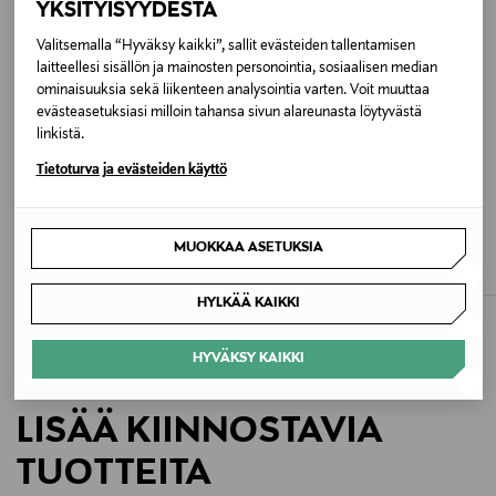
YKSITYISYYDESTÄ
Kokotiedot
Valitsemalla “Hyväksy kaikki”, sallit evästeiden tallentamisen
laitteellesi sisällön ja mainosten personointia, sosiaalisen median
36 x 35 x 13 cm
ominaisuuksia sekä liikenteen analysointia varten. Voit muuttaa
evästeasetuksiasi milloin tahansa sivun alareunasta löytyvästä
Väri
linkistä.
01 BLACK
Tietoturva ja evästeiden käyttö
ETUKUPONKITUOTE
ETUKUPONKITUOTE
Koko
RAINS
MARC JACOBS
MUOKKAA ASETUKSIA
Tote Mini W3 - vedenkestävä laukku
The Medium Tote -laukku
ONE
Original Price
Original Price
70,00 €
447,00 €
HYLKÄÄ KAIKKI
Valmistusmaa
Kiina
HYVÄKSY KAIKKI
Valmistajan tuotenumero
LISÄÄ KIINNOSTAVIA
14180
TUOTTEITA
Valmistaja