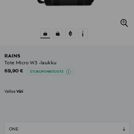
RAINS
Tote Micro W3 -laukku
Original Price
69,90 €
ETUKUPONKITUOTE
Valitse
Väri
null
null