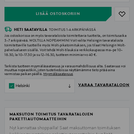
LISÄÄ OSTOSKORIIN
HETI SAATAVILLA
TOIMITUS 1-4 ARKIPÄIVÄSSÄ
Jos ostoskorissa on myös tavarataloista toimitettavia tuotteita, on toimitusaika
3–7 arkipäivää. WOLTILLA NOPEAMMIN! Voit valita Helsingin tavaratalosta
toimitettaville tuotteille myös Wolt-pikatoimituksen, jos tilaat Helsingin Wolt-
palvelualueen sisällä. Voit tehdä Wolt-tilauksia verkkokaupassa ma–pe 10–
18.30, la 10–17.30 ja su 12–16.30, tuotteen minimiarvo 40 €.
Tarkista tuotteen myymäläsaatavuus ja varausmahdollisuus alta. Saatavuus voi
muuttua nopeastikin, joten tuotetiedoissa näyttämämme tieto pitää aina
varmistaa paikan päällä.
Myymäläsaatavuus
VARAA TAVARATALOON
Helsinki
MAKSUTON TOIMITUS TAVARATALOJEN
PAKETTIAUTOMAATTEIHIN
Nyt kannattaa shoppailla! Saat maksuttoman toimituksen