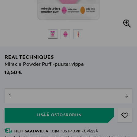
REAL TECHNIQUES
Miracle Powder Puff -puuterivippa
Original Price
13,50 €
null
null
LISÄÄ OSTOSKORIIN
HETI SAATAVILLA
TOIMITUS 1-4 ARKIPÄIVÄSSÄ