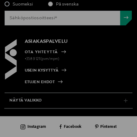
Suomeksi
På svenska
ASIAKASPALVELU
OTA YHTEYTTÄ
+358 9 1211(pvm/mpm)
USEIN KYSYTTYÄ
ETUJEN EHDOT
NÄYTÄ VALIKKO
TUKI & INFO
Instagram
Facebook
Pinterest
AJANKOHTAISTA