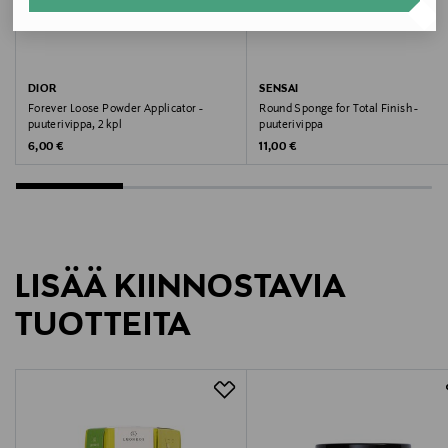
Valmistusmaa
Kiina
Valmistajan tuotenumero
DIOR
SENSAI
Forever Loose Powder Applicator -
Round Sponge for Total Finish -
10009000
puuterivippa, 2 kpl
puuterivippa
Original Price
Original Price
6,00 €
11,00 €
Valmistaja
Love Beauty Oy
Valmistajan osoite
LISÄÄ KIINNOSTAVIA
Yrjönkatu 9a3, 00120 Helsinki, Finland
TUOTTEITA
Digitaalinen osoite
asiakaspalvelu@lovebeauty.fi
Avainsanat
Real Techniques, meikit, puuterivippa