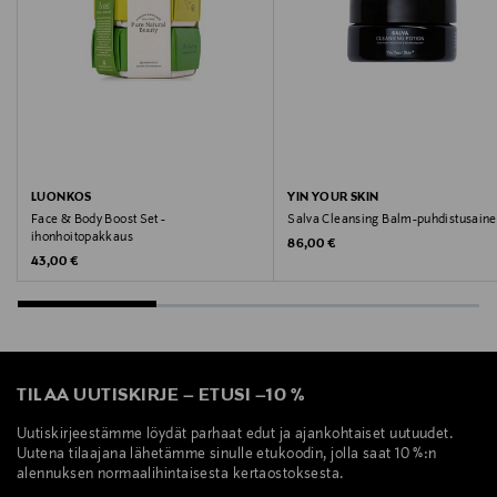
LUONKOS
YIN YOUR SKIN
Face & Body Boost Set -
Salva Cleansing Balm-puhdistusaine
ihonhoitopakkaus
Original Price
86,00 €
Original Price
43,00 €
TILAA UUTISKIRJE
–
ETUSI
–
10 %
Uutiskirjeestämme löydät parhaat edut ja ajankohtaiset uutuudet.
Uutena tilaajana lähetämme sinulle etukoodin, jolla saat 10 %:n
alennuksen normaalihintaisesta kertaostoksesta.