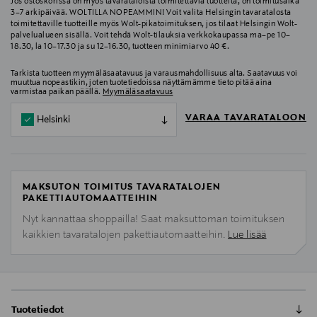
Jos ostoskorissa on myös tavarataloista toimitettavia tuotteita, on toimitusaika
3–7 arkipäivää. WOLTILLA NOPEAMMIN! Voit valita Helsingin tavaratalosta
toimitettaville tuotteille myös Wolt-pikatoimituksen, jos tilaat Helsingin Wolt-
palvelualueen sisällä. Voit tehdä Wolt-tilauksia verkkokaupassa ma–pe 10–
18.30, la 10–17.30 ja su 12–16.30, tuotteen minimiarvo 40 €.
Tarkista tuotteen myymäläsaatavuus ja varausmahdollisuus alta. Saatavuus voi
muuttua nopeastikin, joten tuotetiedoissa näyttämämme tieto pitää aina
varmistaa paikan päällä.
Myymäläsaatavuus
VARAA TAVARATALOON
Helsinki
MAKSUTON TOIMITUS TAVARATALOJEN
PAKETTIAUTOMAATTEIHIN
Nyt kannattaa shoppailla! Saat maksuttoman toimituksen
kaikkien tavaratalojen pakettiautomaatteihin.
Lue lisää
Tuotetiedot