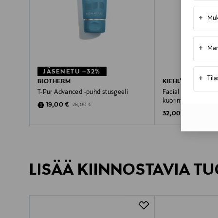
+
Muk
+
Mar
JÄSENETU –32%
+
Til
BIOTHERM
KIEHL'S
T-Pur Advanced -puhdistusgeeli
Facial Fuel Energiz
kuorinta-aine 100 
Discounted Price
Original Price
19,00 €
28,00 €
Original Price
32,00 €
LISÄÄ KIINNOSTAVIA TU