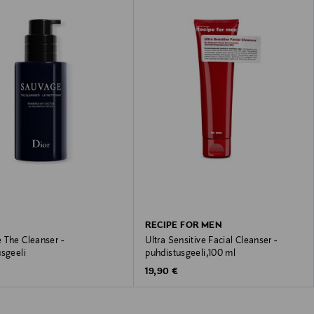
RECIPE FOR MEN
 The Cleanser -
Ultra Sensitive Facial Cleanser -
usgeeli
puhdistusgeeli,100 ml
 Price
Original Price
19,90 €