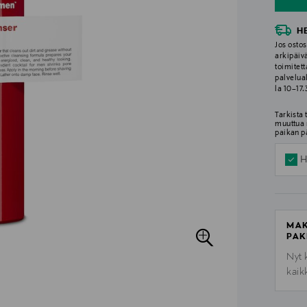
H
Jos ostos
arkipäiv
toimitett
palvelua
la 10–17
Tarkista
muuttua 
paikan p
H
MAK
PAK
Nyt 
kaik