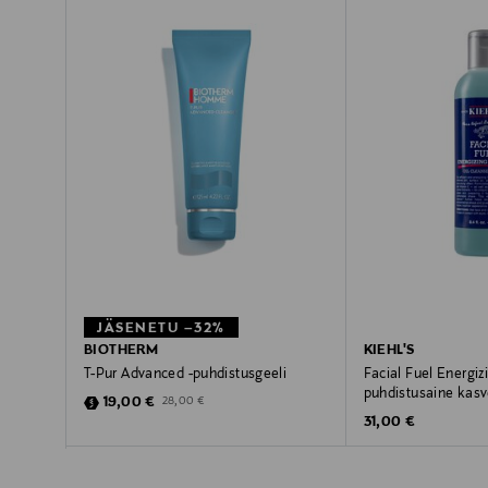
JÄSENETU –32%
BIOTHERM
KIEHL'S
T-Pur Advanced -puhdistusgeeli
Facial Fuel Energi
puhdistusaine kasv
Discounted Price
Original Price
19,00 €
28,00 €
Original Price
31,00 €