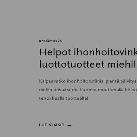
Kosmetiikka
Helpot ihonhoitovink
luottotuotteet miehil
Kaipaavatko ihonhoitorutiinisi pientä päivityst
niiden ansaitsema huomio muutamalla helpolla
tehokkaalla tuotteella!
LUE VINKIT