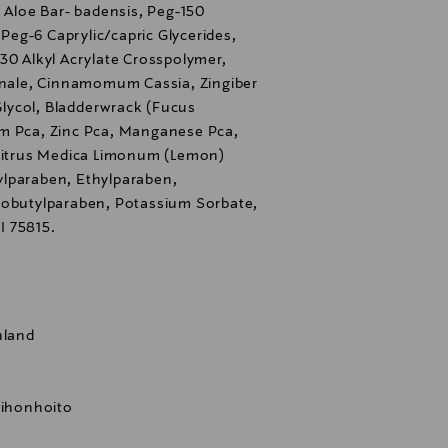
, Aloe Bar- badensis, Peg-150
 Peg-6 Caprylic/capric Glycerides,
30 Alkyl Acrylate Crosspolymer,
cinale, Cinnamomum Cassia, Zingiber
 Glycol, Bladderwrack (Fucus
um Pca, Zinc Pca, Manganese Pca,
 Citrus Medica Limonum (Lemon)
ylparaben, Ethylparaben,
sobutylparaben, Potassium Sorbate,
I 75815.
nland
 ihonhoito