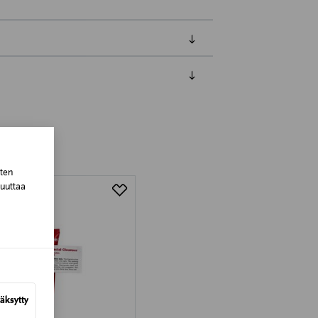
luessa tuotteen vastaanottamisesta.
van tuotteen sinetin tulee olla ehjä.
tuotteen koosta riippuen
sten
lla valittuun osoitteeseen.
muuttaa
äksytty