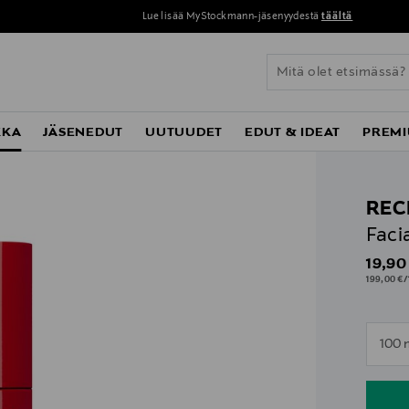
Lue lisää MyStockmann-jäsenyydestä
täältä
KKA
JÄSENEDUT
UUTUUDET
EDUT & IDEAT
PREMI
REC
Faci
Origin
19,90
199,00 €/1
n
100 
n