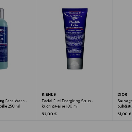
KIEHL'S
DIOR
zing Face Wash -
Facial Fuel Energizing Scrub -
Sauvage
oille 250 ml
kuorinta-aine 100 ml
puhdist
Original Price
Original
32,00 €
51,00 €