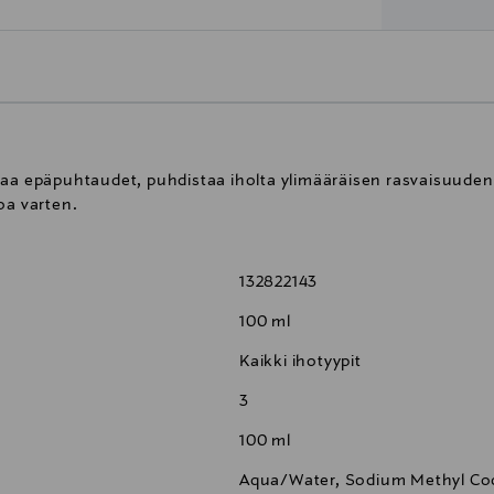
taa epäpuhtaudet, puhdistaa iholta ylimääräisen rasvaisuuden
oa varten.
132822143
100 ml
Kaikki ihotyypit
3
100 ml
Aqua/Water, Sodium Methyl Coc