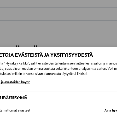
0,00 €
inen tilaukseesi. Voit palauttaa tilaamasi tuotteen 30 vuorokauden ku
0,00 € – 4,90 €
lee palauttaa avaamattomissa alkuperäispakkauksissaan ja palautetta
ÖS NÄISTÄ
7,90 €–50,00 € kuljetusyhtiöstä ja 
IETOJA EVÄSTEISTÄ JA YKSITYISYYDESTÄ
la “Hyväksy kaikki”, sallit evästeiden tallentamisen laitteellesi sisällön ja maino
Alk. 6,90 €, kun toimitus on saatavi
tia, sosiaalisen median ominaisuuksia sekä liikenteen analysointia varten. Voit 
uksiasi milloin tahansa sivun alareunasta löytyvästä linkistä.
 ja evästeiden käyttö
SE EVÄSTERYHMIÄ
ttämättömät evästeet
Aina hyv