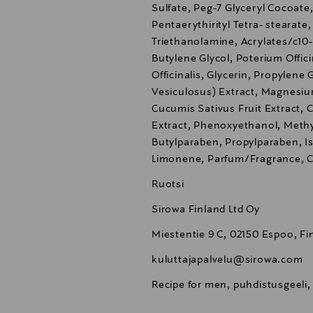
Sulfate, Peg-7 Glyceryl Cocoate
Pentaerythirityl Tetra- stearate,
Triethanolamine, Acrylates/c10-
Butylene Glycol, Poterium Offi
Officinalis, Glycerin, Propylene
Vesiculosus) Extract, Magnesi
Cucumis Sativus Fruit Extract,
Extract, Phenoxyethanol, Meth
Butylparaben, Propylparaben, I
Limonene, Parfum/Fragrance, C
Ruotsi
Sirowa Finland Ltd Oy
Miestentie 9 C, 02150 Espoo, Fi
kuluttajapalvelu@sirowa.com
Recipe for men, puhdistusgeeli,