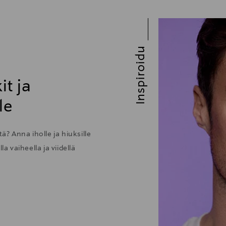
Inspiroidu
it ja
le
ä? Anna iholle ja hiuksille
 vaiheella ja viidellä