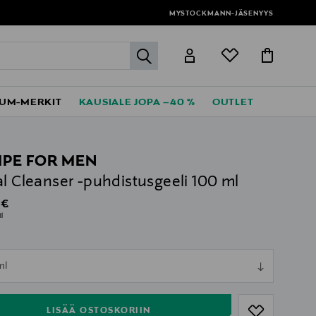
MYSTOCKMANN-JÄSENYYS
label.header.go
UM-MERKIT
KAUSIALE JOPA –40 %
OUTLET
IPE FOR MEN
al Cleanser -puhdistusgeeli 100 ml
al Price
 €
l
ull
ml
ull
LISÄÄ OSTOSKORIIN