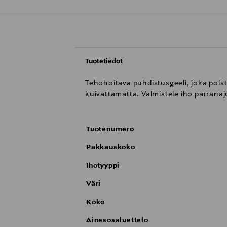
Tuotetiedot
Tehohoitava puhdistusgeeli, joka pois
kuivattamatta. Valmistele iho parranaj
Tuotenumero
Pakkauskoko
Ihotyyppi
Väri
Koko
Ainesosaluettelo