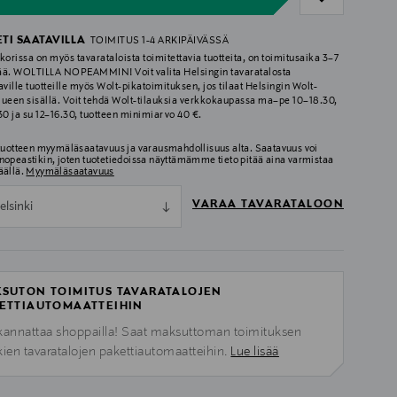
ETI SAATAVILLA
TOIMITUS 1-4 ARKIPÄIVÄSSÄ
korissa on myös tavarataloista toimitettavia tuotteita, on toimitusaika 3–7
ää. WOLTILLA NOPEAMMIN! Voit valita Helsingin tavaratalosta
aville tuotteille myös Wolt-pikatoimituksen, jos tilaat Helsingin Wolt-
lueen sisällä. Voit tehdä Wolt-tilauksia verkkokaupassa ma–pe 10–18.30,
.30 ja su 12–16.30, tuotteen minimiarvo 40 €.
 tuotteen myymäläsaatavuus ja varausmahdollisuus alta. Saatavuus voi
nopeastikin, joten tuotetiedoissa näyttämämme tieto pitää aina varmistaa
äällä.
Myymäläsaatavuus
VARAA TAVARATALOON
elsinki
SUTON TOIMITUS TAVARATALOJEN
ETTIAUTOMAATTEIHIN
kannattaa shoppailla! Saat maksuttoman toimituksen
kien tavaratalojen pakettiautomaatteihin.
Lue lisää