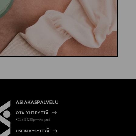
ASIAKASPALVELU
OTA YHTEYTTÄ
+358 9 1211(pvm/mpm)
USEIN KYSYTTYÄ