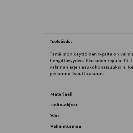
Tuotetiedot
Tämä monikäyttöinen t-paita on valmis
hengittävyyden. Klassinen regular fit 
valinnan arjen asukokonaisuuksiin. Red
persoonallisuutta asuun.
Materiaali
Hoito-ohjeet
Väri
Valmistusmaa