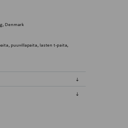
rg, Denmark
aita, puuvillapaita, lasten t-paita,
luessa tuotteen vastaanottamisesta.
tuotteen koosta riippuen