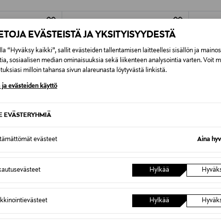
Alk. 6,90 €, kun toimitus on saatavi
IETOJA EVÄSTEISTÄ JA YKSITYISYYDESTÄ
la “Hyväksy kaikki”, sallit evästeiden tallentamisen laitteellesi sisällön ja maino
tia, sosiaalisen median ominaisuuksia sekä liikenteen analysointia varten. Voit 
uksiasi milloin tahansa sivun alareunasta löytyvästä linkistä.
 ja evästeiden käyttö
SE EVÄSTERYHMIÄ
ttämättömät evästeet
Aina hyv
autusevästeet
Hylkää
Hyväk
ALE –63%
ALE 
JUICY COUTURE
REDEFI
kkinointievästeet
Hylkää
Hyväk
Juicy Elastic Lounge -setti 2-osainen
RRMoses
Discounted Price
Discoun
Original Price
17,90 €
11,90 €
48,00 €