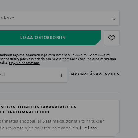
ull
tse koko
ull
LISÄÄ OSTOSKORIIN
 tuotteen myymäläsaatavuus ja varausmahdollisuus alta. Saatavuus voi
nopeastikin, joten tuotetiedoissa näyttämämme tieto pitää aina varmistaa
äällä.
Myymäläsaatavuus
MYYMÄLÄSAATAVUUS
nki
SUTON TOIMITUS TAVARATALOJEN
ETTIAUTOMAATTEIHIN
kannattaa shoppailla! Saat maksuttoman toimituksen
kien tavaratalojen pakettiautomaatteihin.
Lue lisää