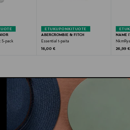
TUOTE
ETUKUPONKITUOTE
ETU
NIOR
ABERCROMBIE & FITCH
NAME I
t 5-pack
Essential t-paita
NkmRyan
Original Price
Original
16,00 €
26,99 