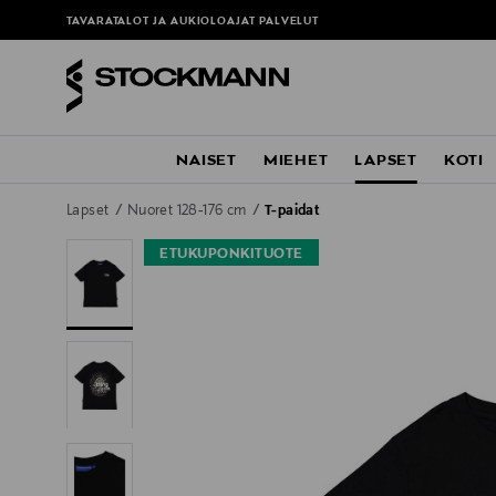
TAVARATALOT JA AUKIOLOAJAT
PALVELUT
NAISET
MIEHET
LAPSET
KOTI
Lapset
Nuoret 128-176 cm
T-paidat
ETUKUPONKITUOTE