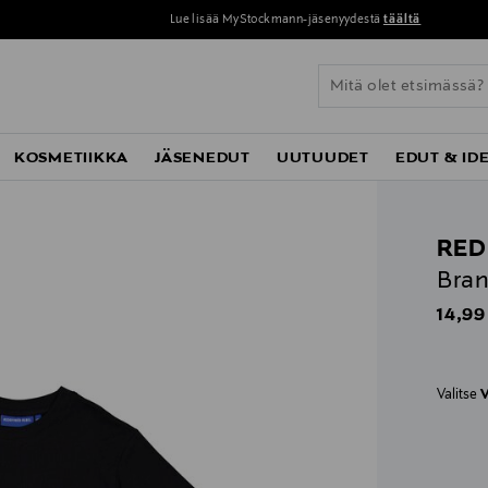
Lue lisää MyStockmann-jäsenyydestä
täältä
KOSMETIIKKA
JÄSENEDUT
UUTUUDET
EDUT & ID
RED
Bran
Origin
14,99
Valitse
V