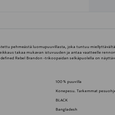
tettu pehmeästä luomupuuvillasta, joka tuntuu miellyttävältä
-leikkaus takaa mukavan istuvuuden ja antaa vaatteelle rennon 
efined Rebel Brandon -trikoopaidan selkäpuolella on näyttävä 
100 % puuvilla
Konepesu. Tarkemmat pesuohje
BLACK
Bangladesh