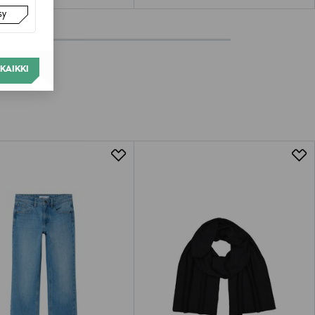
sy
KAIKKI