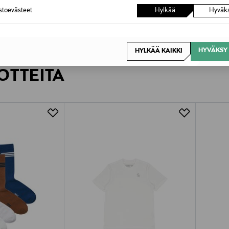
astoevästeet
Hylkää
Hyväk
HYVÄKSY 
HYLKÄÄ KAIKKI
OTTEITA