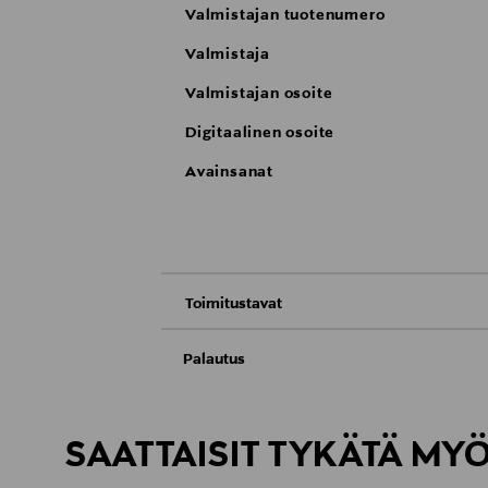
Valmistajan tuotenumero
Valmistaja
Valmistajan osoite
Digitaalinen osoite
Avainsanat
Toimitustavat
Nouto tavaratalosta
Palautus
Meille on hyvin tärkeää, että olet tyytyvä
Toimitus automaattiin tai noutopisteeseen
Palauttaminen on maksutonta eikä sinun ta
SAATTAISIT TYKÄTÄ MY
LUE TARKEMMAT PALAUTUSOHJEET
Kotiinkuljetus