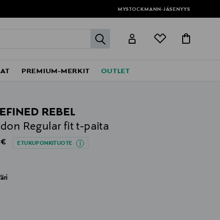
MYSTOCKMANN-JÄSENYYS
label.header.go
EAT
PREMIUM-MERKIT
OUTLET
EFINED REBEL
don Regular fit t-paita
al Price
 €
ETUKUPONKITUOTE
äri