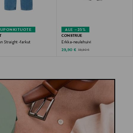
KUPONKITUOTE
ALE –25%
T
CONSTRUE
 Straight -farkut
Erkka-neulehuivi
 Price
Discounted Price
Original Price
€
29,90 €
39,90 €