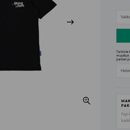
n
Vali
n
Tarkista
muuttua 
paikan p
Helsi
MAK
PAK
Nyt 
kaik