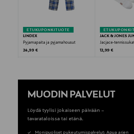
ETUKUPONKITUOTE
ETUKUPONKI
LINDEX
JACK & JONES JU
Pyjamapaita ja pyjamahousut
Jacjace-tennissuka
Original Price
Original Price
24,99 €
12,99 €
MUODIN PALVELUT
Löydä tyylisi jokaiseen päivään –
tavarataloissa tai etänä.
Monipuoliset pukeutumispalvelut: Apua arjen