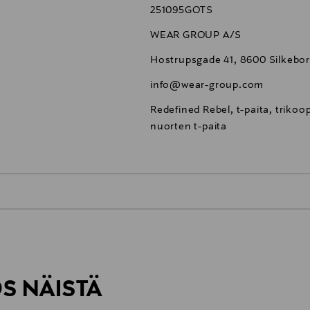
251095GOTS
WEAR GROUP A/S
Hostrupsgade 41, 8600 Silkebo
info@wear-group.com
Redefined Rebel, t-paita, trikoop
nuorten t-paita
0,00 €
inen tilaukseesi. Voit palauttaa tilaamasi tuotteen 30 vuorokauden ku
0,00 € – 4,90 €
rvitse ilmoittaa palautuksesta etukäteen.
ÖS NÄISTÄ
7,90 €–50,00 € kuljetusyhtiöstä ja 