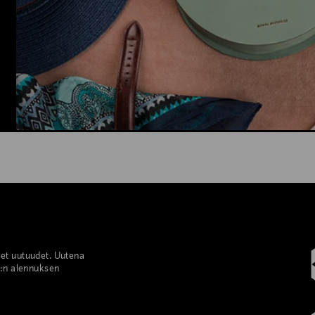
set uutuudet. Uutena
%:n alennuksen