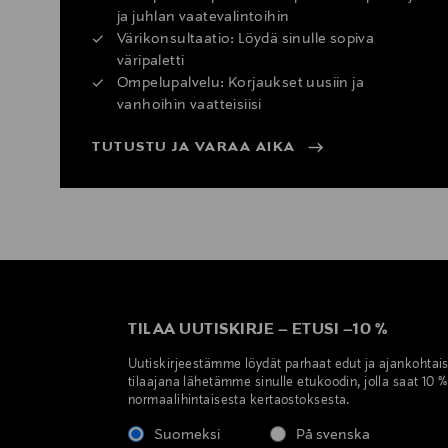
ja juhlan vaatevalintoihin
Värikonsultaatio: Löydä sinulle sopiva
väripaletti
Ompelupalvelu: Korjaukset uusiin ja
vanhoihin vaatteisiisi
TUTUSTU JA VARAA AIKA
TILAA UUTISKIRJE
–
ETUSI
–
10 %
Uutiskirjeestämme löydät parhaat edut ja ajankohtai
tilaajana lähetämme sinulle etukoodin, jolla saat 10 
normaalihintaisesta kertaostoksesta.
Suomeksi
På svenska