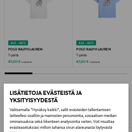
Konepesu tuotteen pesuohjeiden mukaisesti
Väri
PINE GROVE
ALE –40%
ALE –40%
Koko
POLO RALPH LAUREN
POLO RALPH LAUREN
T-paita
T-paita
XXL
Discounted Price
Discounted Price
Original Price
Original Price
87,00 €
87,00 €
145,00 €
145,00 €
Valmistusmaa
Bangladesh
LISÄTIETOJA EVÄSTEISTÄ JA
Valmistajan tuotenumero
YKSITYISYYDESTÄ
LISÄÄ KIINNOSTAVIA
231027
Valitsemalla “Hyväksy kaikki”, sallit evästeiden tallentamisen
TUOTTEITA
laitteellesi sisällön ja mainosten personointia, sosiaalisen median
Valmistaja
ominaisuuksia sekä liikenteen analysointia varten. Voit muuttaa
evästeasetuksiasi milloin tahansa sivun alareunasta löytyvästä
WEAR GROUP A/S