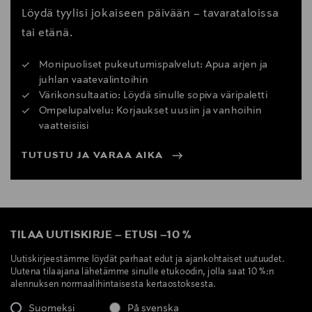
Löydä tyylisi jokaiseen päivään – tavarataloissa
tai etänä.
Monipuoliset pukeutumispalvelut: Apua arjen ja
juhlan vaatevalintoihin
Värikonsultaatio: Löydä sinulle sopiva väripaletti
Ompelupalvelu: Korjaukset uusiin ja vanhoihin
vaatteisiisi
TUTUSTU JA VARAA AIKA
TILAA UUTISKIRJE
–
ETUSI
–
10 %
Uutiskirjeestämme löydät parhaat edut ja ajankohtaiset uutuudet.
Uutena tilaajana lähetämme sinulle etukoodin, jolla saat 10 %:n
alennuksen normaalihintaisesta kertaostoksesta.
Suomeksi
På svenska