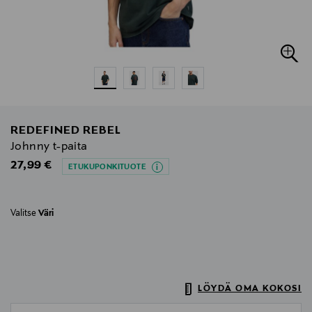
REDEFINED REBEL
Johnny t-paita
Original Price
27,99 €
ETUKUPONKITUOTE
Valitse
Väri
LÖYDÄ OMA KOKOSI