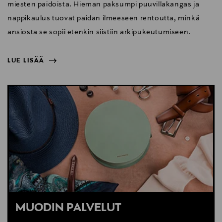
miesten paidoista. Hieman paksumpi puuvillakangas ja
nappikaulus tuovat paidan ilmeeseen rentoutta, minkä
ansiosta se sopii etenkin siistiin arkipukeutumiseen.
LUE LISÄÄ
NÄYTÄ VÄHEMMÄN
LUE LISÄÄ
MUODIN PALVELUT