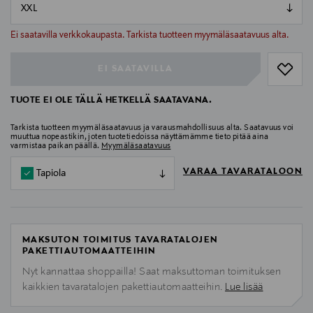
null
null
Ei saatavilla verkkokaupasta. Tarkista tuotteen myymäläsaatavuus alta.
EI SAATAVILLA
TUOTE EI OLE TÄLLÄ HETKELLÄ SAATAVANA.
Tarkista tuotteen myymäläsaatavuus ja varausmahdollisuus alta. Saatavuus voi
muuttua nopeastikin, joten tuotetiedoissa näyttämämme tieto pitää aina
varmistaa paikan päällä.
Myymäläsaatavuus
VARAA TAVARATALOON
Tapiola
MAKSUTON TOIMITUS TAVARATALOJEN
PAKETTIAUTOMAATTEIHIN
Nyt kannattaa shoppailla! Saat maksuttoman toimituksen
kaikkien tavaratalojen pakettiautomaatteihin.
Lue lisää