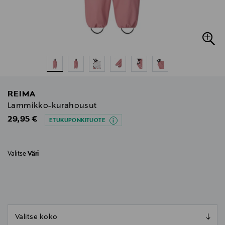
REIMA
Lammikko-kurahousut
Original Price
29,95 €
ETUKUPONKITUOTE
Valitse
Väri
null
null