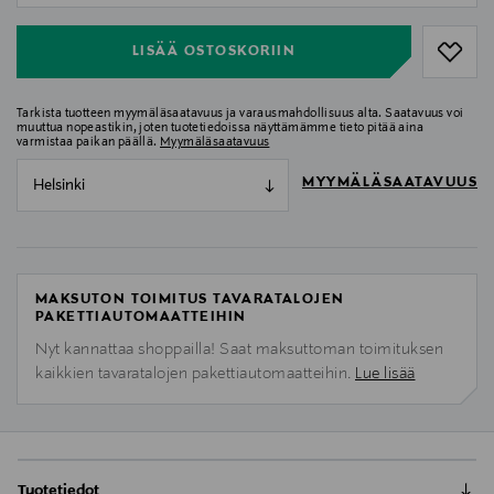
LISÄÄ OSTOSKORIIN
Tarkista tuotteen myymäläsaatavuus ja varausmahdollisuus alta. Saatavuus voi
muuttua nopeastikin, joten tuotetiedoissa näyttämämme tieto pitää aina
varmistaa paikan päällä.
Myymäläsaatavuus
MYYMÄLÄSAATAVUUS
Helsinki
MAKSUTON TOIMITUS TAVARATALOJEN
PAKETTIAUTOMAATTEIHIN
Nyt kannattaa shoppailla! Saat maksuttoman toimituksen
kaikkien tavaratalojen pakettiautomaatteihin.
Lue lisää
Tuotetiedot