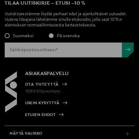
TILAA UUTISKIRJE
–
ETUSI
–
10 %
Uutiskirjeestämme löydät parhaat edut ja ajankohtaiset uutuudet.
Uutena tilaajana lähetämme sinulle etukoodin, jolla saat 10 %:n
alennuksen normaalihintaisesta kertaostoksesta.
Suomeksi
På svenska
ASIAKASPALVELU
OTA YHTEYTTÄ
+358 9 1211(pvm/mpm)
USEIN KYSYTTYÄ
ETUJEN EHDOT
NÄYTÄ VALIKKO