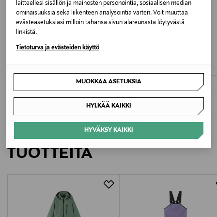
huuhteluainetta. Ota vaate pois pesukoneesta
laitteellesi sisällön ja mainosten personointia, sosiaalisen median
ominaisuuksia sekä liikenteen analysointia varten. Voit muuttaa
välittömästi ohjelman päättymisen jälkeen
evästeasetuksiasi milloin tahansa sivun alareunasta löytyvästä
värinmuutosten ehkäisemiseksi.
linkistä.
JÄSENETU –20%
ALE –40%
BOGI
REIMA
Tietoturva ja evästeiden käyttö
Väri
Sadella-sadehousut
Vesi-sadetakki
1120 ROSE BLUSH
Discounted Price
Original Price
Discounted Price
alk.
Original Price
19,90 €
29,90 €
49,95 €
24,90 €
MUOKKAA ASETUKSIA
Valmistusmaa
Kiina
HYLKÄÄ KAIKKI
Valmistajan tuotenumero
LISÄÄ KIINNOSTAVIA
HYVÄKSY KAIKKI
5100026A
TUOTTEITA
Valmistaja
Reima Oy
Valmistajan osoite