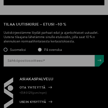
TILAA UUTISKIRJE
–
ETUSI
–
10 %
Uutiskirjeestämme löydät parhaat edut ja ajankohtaiset uutuudet.
Uutena tilaajana lähetämme sinulle etukoodin, jolla saat 10 %:n
alennuksen normaalihintaisesta kertaostoksesta.
Suomeksi
På svenska
ASIAKASPALVELU
OTA YHTEYTTÄ
+358 9 1211(pvm/mpm)
USEIN KYSYTTYÄ