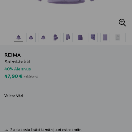
REIMA
Salmi-takki
40% Alennus
Original Price
Discounted Price
47,90 €
79,95 €
Valitse
Väri
2 asiakasta lisäsi tämän juuri ostoskoriin.