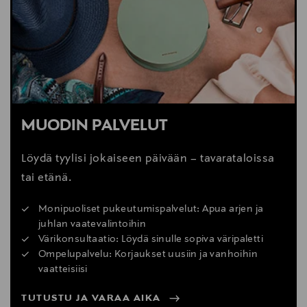
MUODIN PALVELUT
Löydä tyylisi jokaiseen päivään – tavarataloissa
tai etänä.
Monipuoliset pukeutumispalvelut: Apua arjen ja
juhlan vaatevalintoihin
Värikonsultaatio: Löydä sinulle sopiva väripaletti
Ompelupalvelu: Korjaukset uusiin ja vanhoihin
vaatteisiisi
TUTUSTU JA VARAA AIKA