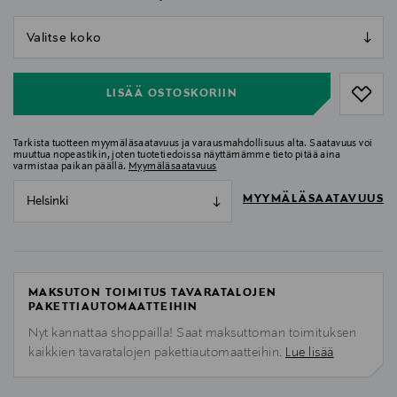
null
null
LISÄÄ OSTOSKORIIN
Tarkista tuotteen myymäläsaatavuus ja varausmahdollisuus alta. Saatavuus voi
muuttua nopeastikin, joten tuotetiedoissa näyttämämme tieto pitää aina
varmistaa paikan päällä.
Myymäläsaatavuus
MYYMÄLÄSAATAVUUS
Helsinki
MAKSUTON TOIMITUS TAVARATALOJEN
PAKETTIAUTOMAATTEIHIN
Nyt kannattaa shoppailla! Saat maksuttoman toimituksen
kaikkien tavaratalojen pakettiautomaatteihin.
Lue lisää