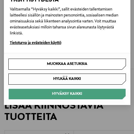
Väri
Valitsemalla “Hyväksy kaikki”, sallit evästeiden tallentamisen
545A BLOOMING LILAC
laitteellesi sisällön ja mainosten personointia, sosiaalisen median
ominaisuuksia sekä liikenteen analysointia varten. Voit muuttaa
Valmistusmaa
evästeasetuksiasi milloin tahansa sivun alareunasta löytyvästä
linkistä.
Kiina
ALE –41%
ETUKUPONKITUOTE
Tietoturva ja evästeiden käyttö
MOLO
REIMA
Valmistajan tuotenumero
Horizon-takki
Kaura Reimatec - vedenpitävät
välikausihousut
Discounted Price
Original Price
65,40 €
110,00 €
5100432A
Original Price
MUOKKAA ASETUKSIA
49,95 €
Valmistaja
HYLKÄÄ KAIKKI
Reima Oy
HYVÄKSY KAIKKI
Valmistajan osoite
LISÄÄ KIINNOSTAVIA
Karhumäentie 3, 01530 Vantaa, Finland
TUOTTEITA
Digitaalinen osoite