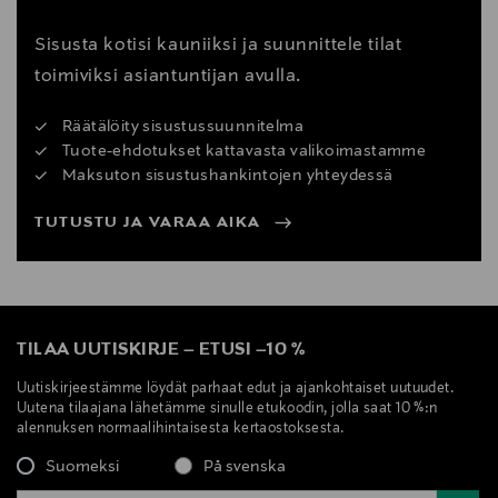
Sisusta kotisi kauniiksi ja suunnittele tilat
toimiviksi asiantuntijan avulla.
Räätälöity sisustussuunnitelma
Tuote-ehdotukset kattavasta valikoimastamme
Maksuton sisustushankintojen yhteydessä
TUTUSTU JA VARAA AIKA
TILAA UUTISKIRJE
–
ETUSI
–
10 %
Uutiskirjeestämme löydät parhaat edut ja ajankohtaiset uutuudet.
Uutena tilaajana lähetämme sinulle etukoodin, jolla saat 10 %:n
alennuksen normaalihintaisesta kertaostoksesta.
Suomeksi
På svenska