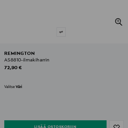
REMINGTON
AS8810-ilmakiharrin
Original Price
72,90 €
Valitse
Väri
null
null
LISÄÄ OSTOSKORIIN