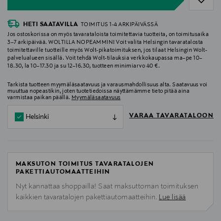
HETI SAATAVILLA
TOIMITUS 1-4 ARKIPÄIVÄSSÄ
Jos ostoskorissa on myös tavarataloista toimitettavia tuotteita, on toimitusaika
3–7 arkipäivää. WOLTILLA NOPEAMMIN! Voit valita Helsingin tavaratalosta
toimitettaville tuotteille myös Wolt-pikatoimituksen, jos tilaat Helsingin Wolt-
palvelualueen sisällä. Voit tehdä Wolt-tilauksia verkkokaupassa ma–pe 10–
18.30, la 10–17.30 ja su 12–16.30, tuotteen minimiarvo 40 €.
Tarkista tuotteen myymäläsaatavuus ja varausmahdollisuus alta. Saatavuus voi
muuttua nopeastikin, joten tuotetiedoissa näyttämämme tieto pitää aina
varmistaa paikan päällä.
Myymäläsaatavuus
VARAA TAVARATALOON
Helsinki
MAKSUTON TOIMITUS TAVARATALOJEN
PAKETTIAUTOMAATTEIHIN
Nyt kannattaa shoppailla! Saat maksuttoman toimituksen
kaikkien tavaratalojen pakettiautomaatteihin.
Lue lisää