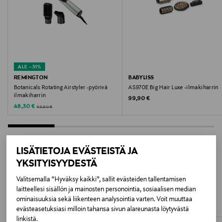
HARMAA
Valmistajan tuotenumero
45604560100
ALE –31%
Valmistaja
REMINGTON
BABYLISS
Botanicals Rotating Airstyler -pyörivä
AS970E Big Hair Luxe -ilmakiharrin
F9 Distribution Oy
ilmakiharrin
Original Price
99,90 €
Discounted Price
Original Price
48,30 €
69,90 €
Valmistajan osoite
F9 Distribution Oy, Konalantie 47 B, 3krs, 00390
Helsinki, Finland
LISÄTIETOJA EVÄSTEISTÄ JA
YKSITYISYYDESTÄ
Digitaalinen osoite
LISÄÄ KIINNOSTAVIA
Valitsemalla “Hyväksy kaikki”, sallit evästeiden tallentamisen
f9@f9.fi
laitteellesi sisällön ja mainosten personointia, sosiaalisen median
TUOTTEITA
ominaisuuksia sekä liikenteen analysointia varten. Voit muuttaa
evästeasetuksiasi milloin tahansa sivun alareunasta löytyvästä
linkistä.