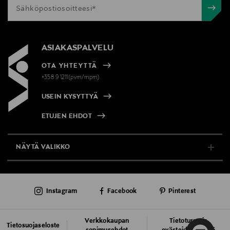
ASIAKASPALVELU
OTA YHTEYTTÄ
+358 9 1211(pvm/mpm)
USEIN KYSYTTYÄ
ETUJEN EHDOT
NÄYTÄ VALIKKO
TUKI & INFO
Instagram
Facebook
Pinterest
AJANKOHTAISTA
PALVELUT
Verkkokaupan
Tietoturva ja
Tietosuojaseloste