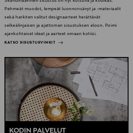
Skandinaavinen sisustus on nyt kutsuva ja kodikas.
Pehmeät muodot, lempeät luonnonsävyt ja -materiaalit
sekä harkiten valitut designaarteet herättävät
selkeälinjaisen ja ajattoman sisustuksen eloon. Poimi
ajankohtaiset ideat ja aarteet omaan kotiisi.
KATSO SISUSTUSVINKIT
NÄYTÄ VÄHEMMÄN
KATSO SISUSTUSVINKIT
KODIN PALVELUT