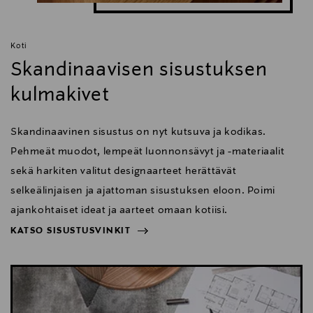
Koti
Skandinaavisen sisustuksen
kulmakivet
Skandinaavinen sisustus on nyt kutsuva ja kodikas.
Pehmeät muodot, lempeät luonnonsävyt ja -materiaalit
sekä harkiten valitut designaarteet herättävät
selkeälinjaisen ja ajattoman sisustuksen eloon. Poimi
ajankohtaiset ideat ja aarteet omaan kotiisi.
KATSO SISUSTUSVINKIT
NÄYTÄ VÄHEMMÄN
KATSO SISUSTUSVINKIT