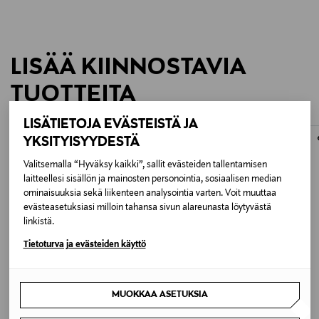
* Iskunkestävä: 1,6 m
* Puristuksenkesto: 100 kg
LISÄÄ KIINNOSTAVIA
* Pakkasenkestävä: -10 °C
TUOTTEITA
* Kuvakenno: 16 MP CMOS, ISO 125–6400
LISÄTIETOJA EVÄSTEISTÄ JA
* 5x optinen zoom, 28–140 mm kinovast.
ONLINE EXCLUSIVE
ONLINE EXCLUSIVE
YKSITYISYYDESTÄ
* Valovoima: F3.5–5.5
Valitsemalla “Hyväksy kaikki”, sallit evästeiden tallentamisen
laitteellesi sisällön ja mainosten personointia, sosiaalisen median
* Tallennusmuoto: JPEG
ominaisuuksia sekä liikenteen analysointia varten. Voit muuttaa
evästeasetuksiasi milloin tahansa sivun alareunasta löytyvästä
* Full HD 30P -video
linkistä.
Tietoturva ja evästeiden käyttö
* SD/SDHC/SDXC-korttipaikka
* HDMI-micro-liitäntä
ALE –13%
MUOKKAA ASETUKSIA
PENTAX
CANON
* Koko: 121,9 x 61 x 30,5 mm