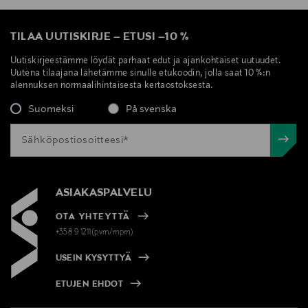
TILAA UUTISKIRJE
–
ETUSI
–
10 %
Uutiskirjeestämme löydät parhaat edut ja ajankohtaiset uutuudet.
Uutena tilaajana lähetämme sinulle etukoodin, jolla saat 10 %:n
alennuksen normaalihintaisesta kertaostoksesta.
Suomeksi
På svenska
ASIAKASPALVELU
OTA YHTEYTTÄ
+358 9 1211(pvm/mpm)
USEIN KYSYTTYÄ
ETUJEN EHDOT