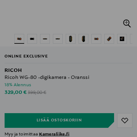
ONLINE EXCLUSIVE
RICOH
Ricoh WG-80 -digikamera - Oranssi
18% Alennus
Original Price
Discounted Price
329,00 €
399,00 €
null
null
LISÄÄ OSTOSKORIIN
Myy ja toimittaa
Kameraliike.fi