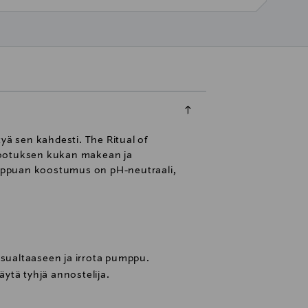
tyä sen kahdesti. The Ritual of
 lootuksen kukan makean ja
aippuan koostumus on pH-neutraali,
esualtaaseen ja irrota pumppu.
täytä tyhjä annostelija.