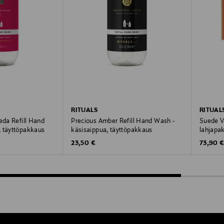
RITUALS
RITUAL
eda Refill Hand
Precious Amber Refill Hand Wash -
Suede Va
, täyttöpakkaus
käsisaippua, täyttöpakkaus
lahjapa
Original Price
Original
23,50 €
73,90 