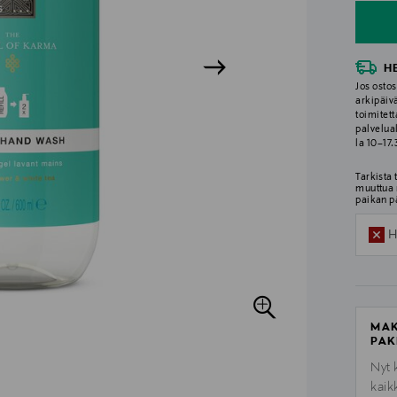
H
Jos ostos
arkipäiv
toimitett
palvelua
la 10–17
Tarkista
muuttua 
paikan p
H
MAK
PAK
Nyt 
kaik