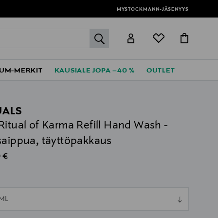
MYSTOCKMANN-JÄSENYYS
label.header.go
UM-MERKIT
KAUSIALE JOPA –40 %
OUTLET
UALS
Ritual of Karma Refill Hand Wash -
saippua, täyttöpakkaus
al Price
 €
ull
 ML
ull