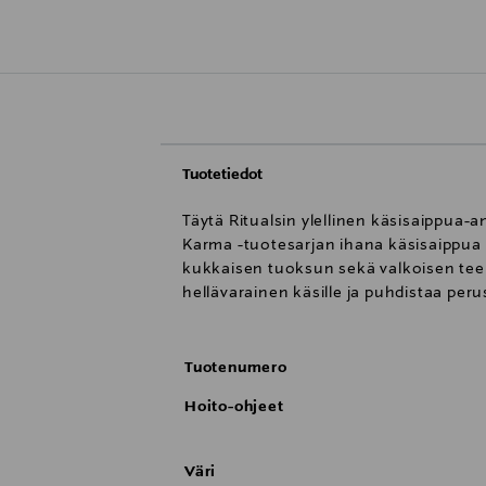
Tuotetiedot
Täytä Ritualsin ylellinen käsisaippua-an
Karma -tuotesarjan ihana käsisaippua
kukkaisen tuoksun sekä valkoisen tee
hellävarainen käsille ja puhdistaa perus
Tuotenumero
Hoito-ohjeet
Väri