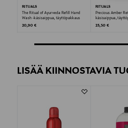
RITUALS
RITUALS
The Ritual of Ayurveda Refill Hand
Precious Amber Ref
Wash -käsisaippua, täyttöpakkaus
käsisaippua, täytt
Original Price
Original Price
20,90 €
23,50 €
LISÄÄ KIINNOSTAVIA TU