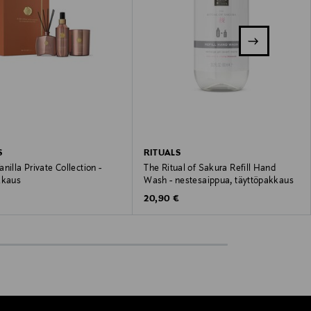
S
RITUALS
nilla Private Collection -
The Ritual of Sakura Refill Hand
kkaus
Wash - nestesaippua, täyttöpakkaus
 Price
Original Price
€
20,90 €