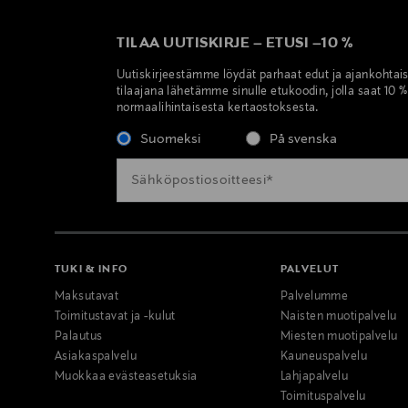
TILAA UUTISKIRJE
–
ETUSI
–
10 %
Uutiskirjeestämme löydät parhaat edut ja ajankohtai
tilaajana lähetämme sinulle etukoodin, jolla saat 10 
normaalihintaisesta kertaostoksesta.
Suomeksi
På svenska
TUKI & INFO
PALVELUT
Maksutavat
Palvelumme
Toimitustavat ja -kulut
Naisten muotipalvelu
Palautus
Miesten muotipalvelu
Asiakaspalvelu
Kauneuspalvelu
Muokkaa evästeasetuksia
Lahjapalvelu
Toimituspalvelu