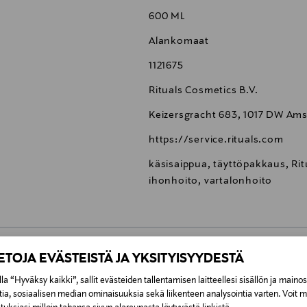
600 ML
Alankomaat
1121675
Rituals Cosmetics B.V.
Keizersgracht 683, 1017 DW Am
https://service.rituals.com
käsisaippua, täyttöpakkaus, Rit
ihonhoito, vartalonhoito
IETOJA EVÄSTEISTÄ JA YKSITYISYYDESTÄ
0,00 €
la “Hyväksy kaikki”, sallit evästeiden tallentamisen laitteellesi sisällön ja maino
tia, sosiaalisen median ominaisuuksia sekä liikenteen analysointia varten. Voit 
inen tilaukseesi. Voit palauttaa tilaamasi tuotteen 30 vuorokauden ku