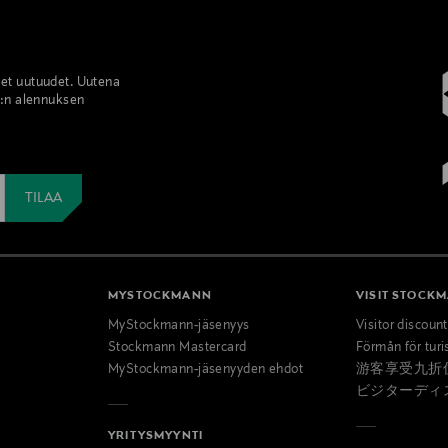
set uutuudet. Uutena
%:n alennuksen
MYSTOCKMANN
VISIT STOCK
MyStockmann-jäsenyys
Visitor discoun
Stockmann Mastercard
Förmån för turi
MyStockmann-jäsenyyden ehdot
游客享受九折
ビジターディ
YRITYSMYYNTI