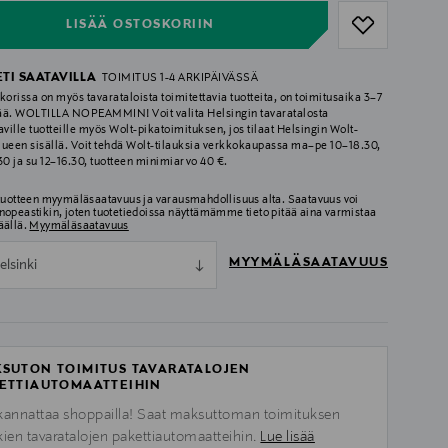
LISÄÄ OSTOSKORIIN
ETI SAATAVILLA
TOIMITUS 1-4 ARKIPÄIVÄSSÄ
korissa on myös tavarataloista toimitettavia tuotteita, on toimitusaika 3–7
ää. WOLTILLA NOPEAMMIN! Voit valita Helsingin tavaratalosta
aville tuotteille myös Wolt-pikatoimituksen, jos tilaat Helsingin Wolt-
lueen sisällä. Voit tehdä Wolt-tilauksia verkkokaupassa ma–pe 10–18.30,
.30 ja su 12–16.30, tuotteen minimiarvo 40 €.
 tuotteen myymäläsaatavuus ja varausmahdollisuus alta. Saatavuus voi
nopeastikin, joten tuotetiedoissa näyttämämme tieto pitää aina varmistaa
äällä.
Myymäläsaatavuus
MYYMÄLÄSAATAVUUS
elsinki
SUTON TOIMITUS TAVARATALOJEN
ETTIAUTOMAATTEIHIN
kannattaa shoppailla! Saat maksuttoman toimituksen
kien tavaratalojen pakettiautomaatteihin.
Lue lisää