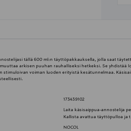
nostelijasi tällä 600 ml:n täyttöpakkauksella, jolla saat täytet
 muuttaa arkisen puuhan rauhalliseksi hetkeksi. Se yhdistää
n stimuloivan voiman luoden erityistä kesätunnelmaa. Käsis
teellisesti.
173439102
Laita käsisaippua-annostelija p
Kallista avattua täyttöpulloa ja 
NOCOL