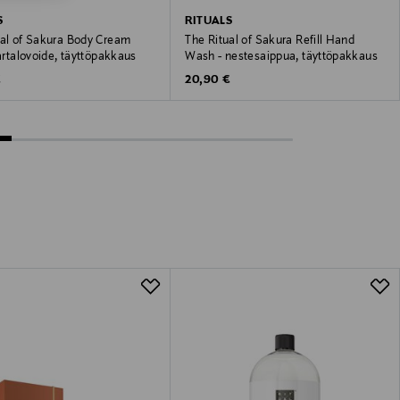
S
RITUALS
ual of Sakura Body Cream
The Ritual of Sakura Refill Hand
vartalovoide, täyttöpakkaus
Wash - nestesaippua, täyttöpakkaus
 Price
Original Price
€
20,90 €