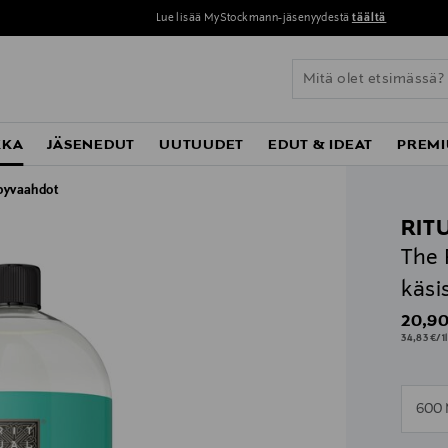
Lue lisää MyStockmann-jäsenyydestä
täältä
KKA
JÄSENEDUT
UUTUUDET
EDUT & IDEAT
PREMI
pyvaahdot
RIT
The 
käsi
Origin
20,90
34,83 €/1l
n
600
n