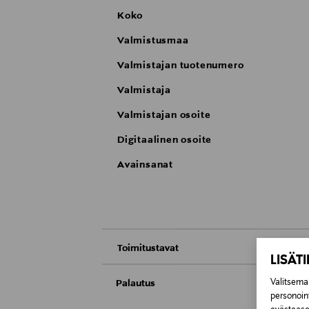
Koko
Valmistusmaa
Valmistajan tuotenumero
Valmistaja
Valmistajan osoite
Digitaalinen osoite
Avainsanat
Toimitustavat
LISÄT
Nouto tavaratalosta
Valitsemal
Palautus
personoin
Meille on hyvin tärkeää, että olet tyytyvä