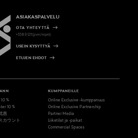
ASIAKASPALVELU
OTA YHTEYTTÄ
+358 9 1211(pvm/mpm)
USEIN KYSYTTYÄ
ETUJEN EHDOT
MANN
KUMPPANEILLE
t 10 %
Online Exclusive -kumppanuus
ster 10 %
Online Exclusive Partnership
优惠
Partner Media
スカウント
Liiketilat ja -paikat
Commercial Spaces