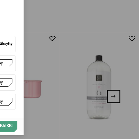
van tuotteen sinetin tulee olla ehjä.
tuotteen koosta riippuen
lla valittuun osoitteeseen.
äksytty
sy
sy
sy
KAIKKI