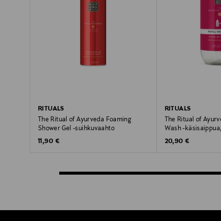
RITUALS
RITUALS
The Ritual of Ayurveda Foaming
The Ritual of Ayurv
Shower Gel -suihkuvaahto
Wash -käsisaippua
Original Price
Original Price
11,90 €
20,90 €