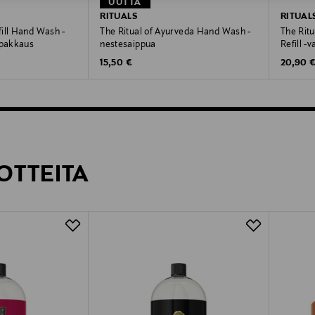
UUTTA
RITUALS
RITUAL
ill Hand Wash -
The Ritual of Ayurveda Hand Wash -
The Rit
öpakkaus
nestesaippua
Refill -
Original Price
Original
15,50 €
20,90 
OTTEITA