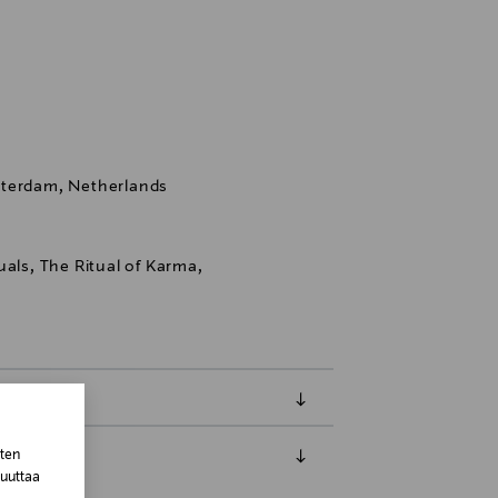
sterdam, Netherlands
uals, The Ritual of Karma,
sten
muuttaa
luessa tuotteen vastaanottamisesta.