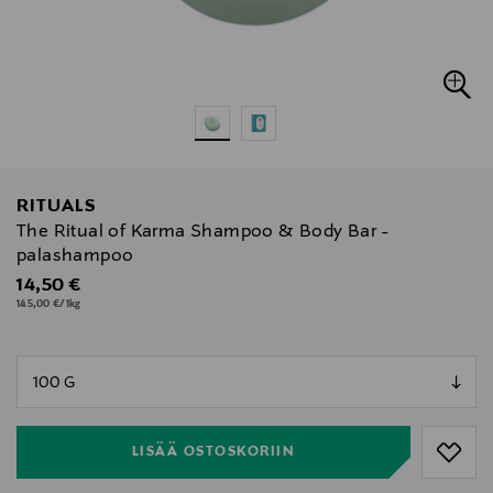
RITUALS
The Ritual of Karma Shampoo & Body Bar -
palashampoo
Original Price
14,50 €
145,00 €/1kg
null
null
LISÄÄ OSTOSKORIIN