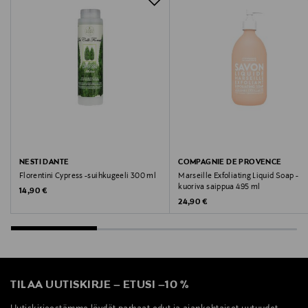
Valmistajan osoite
Keizersgracht 683, 1017 DW Amsterdam, Netherlands
Digitaalinen osoite
https://service.rituals.com
Avainsanat
NESTI DANTE
COMPAGNIE DE PROVENCE
Rituals, The Ritual of Karma, Shampoo & Body Bar,
Florentini Cypress -suihkugeeli 300 ml
Marseille Exfoliating Liquid Soap -
saippua, luonnollinen, hellävarainen
kuoriva saippua 495 ml
Original Price
14,90 €
Original Price
24,90 €
TILAA UUTISKIRJE
–
ETUSI
–
10 %