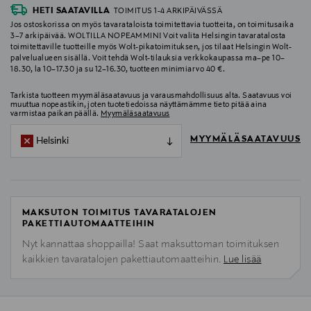
HETI SAATAVILLA
TOIMITUS 1-4 ARKIPÄIVÄSSÄ
Jos ostoskorissa on myös tavarataloista toimitettavia tuotteita, on toimitusaika
3–7 arkipäivää. WOLTILLA NOPEAMMIN! Voit valita Helsingin tavaratalosta
toimitettaville tuotteille myös Wolt-pikatoimituksen, jos tilaat Helsingin Wolt-
palvelualueen sisällä. Voit tehdä Wolt-tilauksia verkkokaupassa ma–pe 10–
18.30, la 10–17.30 ja su 12–16.30, tuotteen minimiarvo 40 €.
Tarkista tuotteen myymäläsaatavuus ja varausmahdollisuus alta. Saatavuus voi
muuttua nopeastikin, joten tuotetiedoissa näyttämämme tieto pitää aina
varmistaa paikan päällä.
Myymäläsaatavuus
MYYMÄLÄSAATAVUUS
Helsinki
MAKSUTON TOIMITUS TAVARATALOJEN
PAKETTIAUTOMAATTEIHIN
Nyt kannattaa shoppailla! Saat maksuttoman toimituksen
kaikkien tavaratalojen pakettiautomaatteihin.
Lue lisää