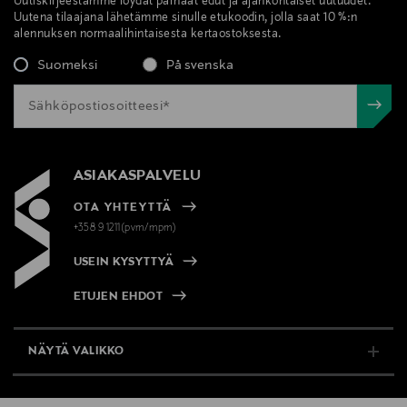
Uutiskirjeestämme löydät parhaat edut ja ajankohtaiset uutuudet.
Uutena tilaajana lähetämme sinulle etukoodin, jolla saat 10 %:n
alennuksen normaalihintaisesta kertaostoksesta.
Suomeksi
På svenska
ASIAKASPALVELU
OTA YHTEYTTÄ
+358 9 1211(pvm/mpm)
USEIN KYSYTTYÄ
ETUJEN EHDOT
NÄYTÄ VALIKKO
TUKI & INFO