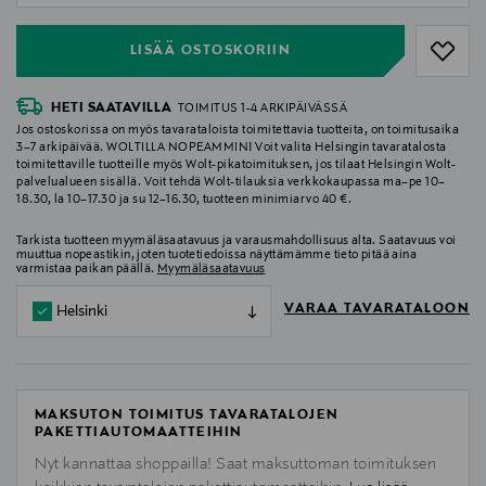
LISÄÄ OSTOSKORIIN
HETI SAATAVILLA
TOIMITUS 1-4 ARKIPÄIVÄSSÄ
Jos ostoskorissa on myös tavarataloista toimitettavia tuotteita, on toimitusaika
3–7 arkipäivää. WOLTILLA NOPEAMMIN! Voit valita Helsingin tavaratalosta
toimitettaville tuotteille myös Wolt-pikatoimituksen, jos tilaat Helsingin Wolt-
palvelualueen sisällä. Voit tehdä Wolt-tilauksia verkkokaupassa ma–pe 10–
18.30, la 10–17.30 ja su 12–16.30, tuotteen minimiarvo 40 €.
Tarkista tuotteen myymäläsaatavuus ja varausmahdollisuus alta. Saatavuus voi
muuttua nopeastikin, joten tuotetiedoissa näyttämämme tieto pitää aina
varmistaa paikan päällä.
Myymäläsaatavuus
VARAA TAVARATALOON
Helsinki
MAKSUTON TOIMITUS TAVARATALOJEN
PAKETTIAUTOMAATTEIHIN
Nyt kannattaa shoppailla! Saat maksuttoman toimituksen