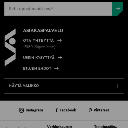
ASIAKASPALVELU
OTA YHTEYTTÄ
+358 9 1211(pvm/mpm)
USEIN KYSYTTYÄ
ETUJEN EHDOT
NÄYTÄ VALIKKO
TUKI & INFO
Instagram
Facebook
Pinterest
AJANKOHTAISTA
PALVELUT
Verkkokaupan
Tietoturva ja