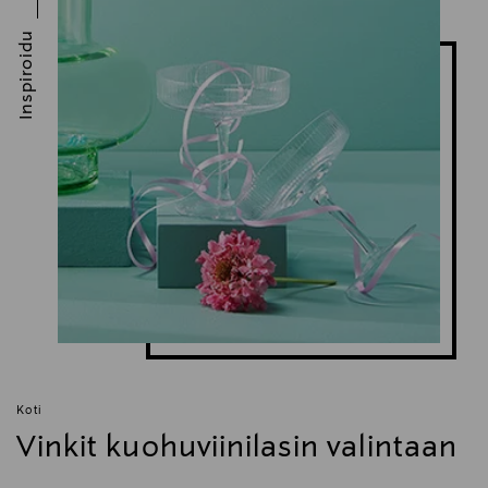
Ritzenhoff Cristal GmbH
Inspiroidu
Valmistajan osoite
Ritzenhoff Cristal GmbH, Sametwiesen 2, 34431
Marsberg, Germany
Digitaalinen osoite
zentrale@ritzenhoff.de
Avainsanat
Ritzenhoff, aperitiivilasit, juomalasi, viinilasit, kattaus
Koti
Vinkit kuohuviinilasin valintaan