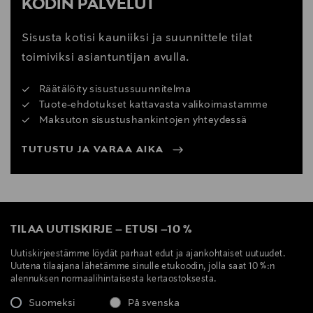
KODIN PALVELUT
Sisusta kotisi kauniiksi ja suunnittele tilat
toimiviksi asiantuntijan avulla.
Räätälöity sisustussuunnitelma
Tuote-ehdotukset kattavasta valikoimastamme
Maksuton sisustushankintojen yhteydessä
TUTUSTU JA VARAA AIKA
TILAA UUTISKIRJE
–
ETUSI
–
10 %
Uutiskirjeestämme löydät parhaat edut ja ajankohtaiset uutuudet.
Uutena tilaajana lähetämme sinulle etukoodin, jolla saat 10 %:n
alennuksen normaalihintaisesta kertaostoksesta.
Suomeksi
På svenska