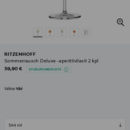
RITZENHOFF
Sommerrausch Deluxe -aperitiivilasit 2 kpl
Original Price
39,90 €
ETUKUPONKITUOTE
Valitse
Väri
null
null