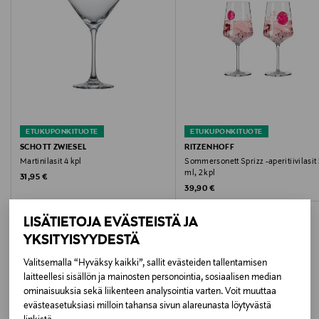
Astianpesukoneen kestävä
Pituus
9.30 cm
Korkeus
22.50 cm
ETUKUPONKITUOTE
ETUKUPONKITUOTE
SCHOTT ZWIESEL
RITZENHOFF
Halkaisija
Martinilasit 4 kpl
Sommersonett Sprizz -aperitiivilasit
ml, 2 kpl
Original Price
31,95 €
9.30 cm
Original Price
39,90 €
Tilavuus
LISÄTIETOJA EVÄSTEISTÄ JA
YKSITYISYYDESTÄ
544 ml
Valitsemalla “Hyväksy kaikki”, sallit evästeiden tallentamisen
Suunnittelija
laitteellesi sisällön ja mainosten personointia, sosiaalisen median
LISÄÄ KIINNOSTAVIA
ominaisuuksia sekä liikenteen analysointia varten. Voit muuttaa
Ella Tjader
evästeasetuksiasi milloin tahansa sivun alareunasta löytyvästä
TUOTTEITA