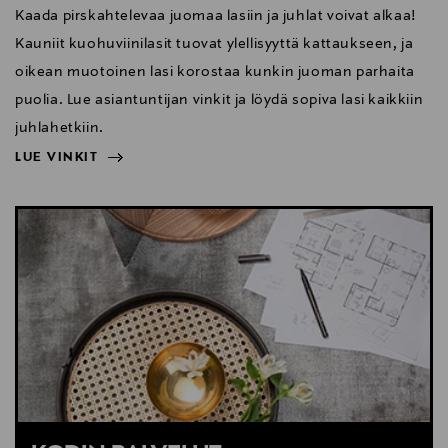
Kaada pirskahtelevaa juomaa lasiin ja juhlat voivat alkaa!
Kauniit kuohuviinilasit tuovat ylellisyyttä kattaukseen, ja
oikean muotoinen lasi korostaa kunkin juoman parhaita
puolia. Lue asiantuntijan vinkit ja löydä sopiva lasi kaikkiin
juhlahetkiin.
LUE VINKIT
NÄYTÄ VÄHEMMÄN
LUE VINKIT